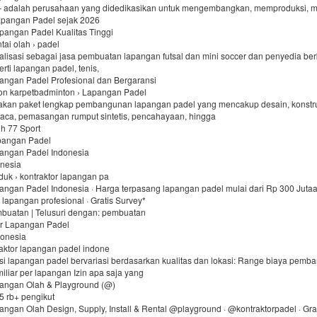
 adalah perusahaan yang didedikasikan untuk mengembangkan, memproduksi, 
apangan Padel sejak 2026
angan Padel Kualitas Tinggi
ntai olah › padel
alisasi sebagai jasa pembuatan lapangan futsal dan mini soccer dan penyedia be
erti lapangan padel, tenis,
pangan Padel Profesional dan Bergaransi
on karpetbadminton › Lapangan Padel
kan paket lengkap pembangunan lapangan padel yang mencakup desain, konstru
ca, pemasangan rumput sintetis, pencahayaan, hingga
h 77 Sport
apangan Padel
pangan Padel Indonesia
onesia
roduk › kontraktor lapangan pa
angan Padel Indonesia · Harga terpasang lapangan padel mulai dari Rp 300 Jutaan
lapangan profesional · Gratis Survey*
buatan ‎| Telusuri dengan: pembuatan
or Lapangan Padel
onesia
raktor lapangan padel indone
si lapangan padel bervariasi berdasarkan kualitas dan lokasi: Range biaya pemb
miliar per lapangan Izin apa saja yang
pangan Olah & Playground (@)
,5 rb+ pengikut
angan Olah Design, Supply, Install & Rental @playground · @kontraktorpadel · G