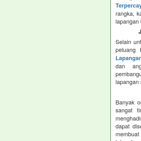
Terperca
rangka, k
lapangan 
Selain un
peluang 
Lapangan
dan ang
pembangun
lapangan 
Banyak o
sangat t
menghadir
dapat dis
membuat l