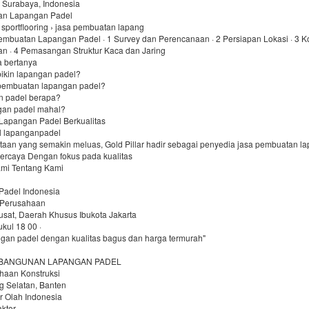
, Surabaya, Indonesia
an Lapangan Padel
 sportflooring › jasa pembuatan lapang
embuatan Lapangan Padel · 1 Survey dan Perencanaan · 2 Persiapan Lokasi · 3 Ko
n · 4 Pemasangan Struktur Kaca dan Jaring
a bertanya
bikin lapangan padel?
pembuatan lapangan padel?
n padel berapa?
gan padel mahal?
Lapangan Padel Berkualitas
l lapanganpadel
ntaan yang semakin meluas, Gold Pillar hadir sebagai penyedia jasa pembuatan l
percaya Dengan fokus pada kualitas
mi Tentang Kami
adel Indonesia
r Perusahaan
usat, Daerah Khusus Ibukota Jakarta
ukul 18 00 ·
ngan padel dengan kualitas bagus dan harga termurah"
BANGUNAN LAPANGAN PADEL
ahaan Konstruksi
g Selatan, Banten
r Olah Indonesia
aktor