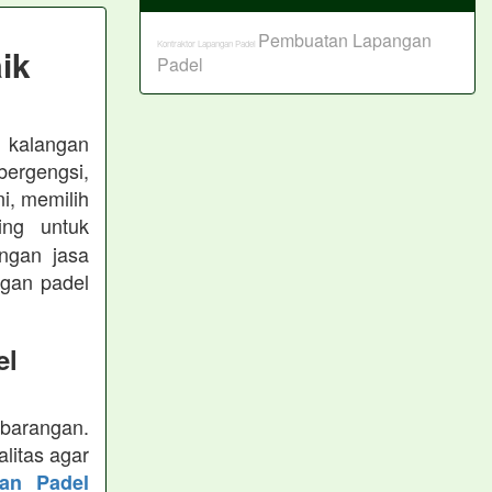
Pembuatan Lapangan
Kontraktor Lapangan Padel
ik
Padel
 kalangan
bergengsi,
i, memilih
ing untuk
ngan jasa
ngan padel
el
arangan.
litas agar
gan Padel