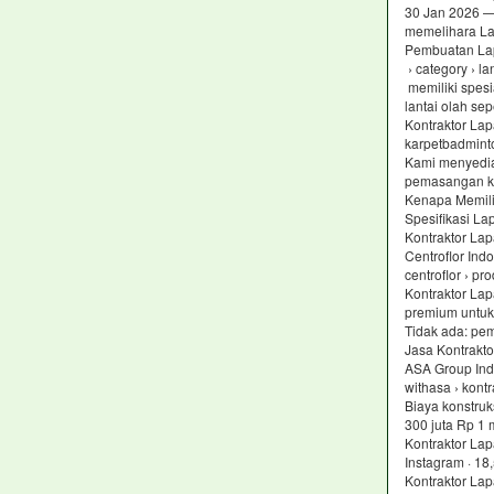
30 Jan 2026 —
memelihara L
Pembuatan Lap
› category › la
memiliki spesi
lantai olah sep
Kontraktor La
karpetbadmint
Kami menyedia
pemasangan ka
Kenapa Memili
Spesifikasi L
Kontraktor La
Centroflor Ind
centroflor › p
Kontraktor Lap
premium untuk 
Tidak ada: pem
Jasa Kontrakt
ASA Group Ind
withasa › kont
Biaya konstruk
300 juta Rp 1 
Kontraktor La
Instagram · 18
Kontraktor Lap