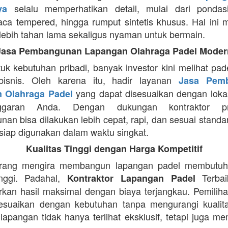
selalu memperhatikan detail, mulai dari pondasi,
ya
aca tempered, hingga rumput sintetis khusus. Hal ini 
lebih tahan lama sekaligus nyaman untuk bermain.
Jasa Pembangunan Lapangan Olahraga Padel Moder
tuk kebutuhan pribadi, banyak investor kini melihat pad
bisnis. Oleh karena itu, hadir layanan
Jasa Pem
yang dapat disesuaikan dengan lokas
 Olahraga Padel
garan Anda. Dengan dukungan kontraktor prof
an bisa dilakukan lebih cepat, rapi, dan sesuai standa
siap digunakan dalam waktu singkat.
Kualitas Tinggi dengan Harga Kompetitif
rang mengira membangun lapangan padel membutuh
inggi. Padahal,
Terba
Kontraktor Lapangan Padel
kan hasil maksimal dengan biaya terjangkau. Pemiliha
esuaikan dengan kebutuhan tanpa mengurangi kualita
apangan tidak hanya terlihat eksklusif, tetapi juga mem