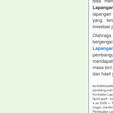
bisa me
Lapangan
lapangan
yang te
investasi
Olahraga
bergengsi
Lapangan
pembangu
mendapat
masa kini
dan hasil
kontraktorpade
pembangunan l
Kontraktor Lap
Sport sport › 
4 Jul 2026 — T
ringan, membr
Pembuatan Lap