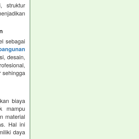
 struktur
menjadikan
n
el sebagai
bangunan
i, desain,
esional,
r sehingga
kan biaya
ik mampu
n material
s. Hal ini
iliki daya