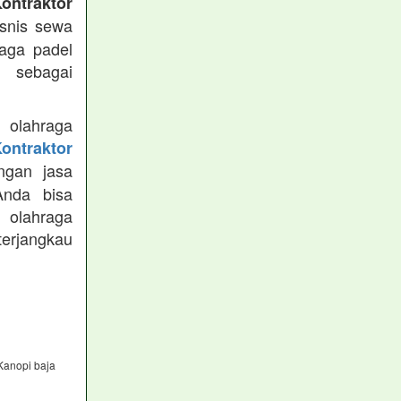
ontraktor
snis sewa
aga padel
 sebagai
 olahraga
ontraktor
ngan jasa
Anda bisa
 olahraga
terjangkau
Kanopi baja