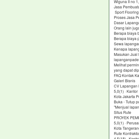
Wiguna II no 1
Jasa Pembuat
Sport Flooring
Proses Jasa P
Dasar Lapanga
Orang lain jug
Berapa biaya 
Berapa biaya 
Sewa lapanga
Kenapa lapan
Masukan Jual 
lapanganpade
Melihat permi
yang dapat di
FAQ Kontak Ka
Galeri Bisnis
CV Lapangan P
5,0(1) · Kanto
Kota Jakarta P
Buka ⋅ Tutup p
"Menjual lapa
Situs Rute
PROYEK PEM
5,0(1) · Perus
Kota Tangeran
Rute Kontrakto
4,5(18) · Kontr