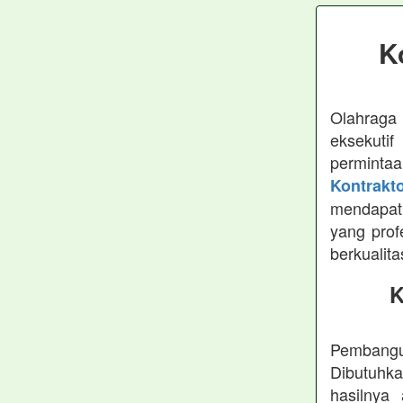
K
Olahraga
eksekutif
permintaa
Kontrakt
mendapat
yang prof
berkualit
K
Pembang
Dibutuhka
hasilny