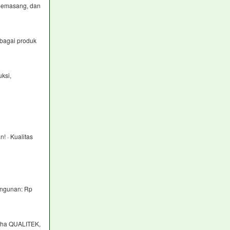
memasang, dan
rbagai produk
ksi,
! · Kualitas
angunan: Rp
raha QUALITEK,