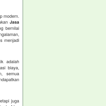
up modern.
nakan
Jasa
g bernilai
engalaman,
s menjadi
ik adalah
asi biaya,
an, semua
ndapatkan
etapi juga