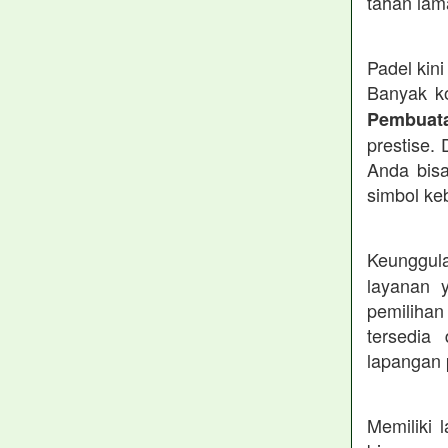
tahan lam
Padel kin
Banyak k
Pembuat
prestise.
Anda bis
simbol ke
Keunggul
layanan y
pemiliha
tersedia
lapangan p
Memiliki 