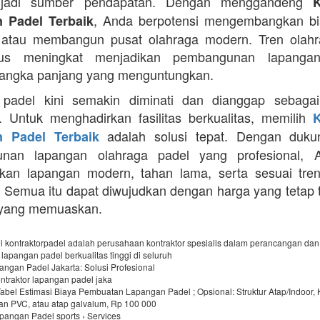
njadi sumber pendapatan. Dengan menggandeng
K
, Anda berpotensi mengembangkan bi
 Padel Terbaik
 atau membangun pusat olahraga modern. Tren olahr
rus meningkat menjadikan pembangunan lapangan
 jangka panjang yang menguntungkan.
 padel kini semakin diminati dan dianggap sebagai
. Untuk menghadirkan fasilitas berkualitas, memilih
K
adalah solusi tepat. Dengan duku
 Padel Terbaik
nan lapangan olahraga padel yang profesional, 
kan lapangan modern, tahan lama, serta sesuai tren
. Semua itu dapat diwujudkan dengan harga yang tetap 
 yang memuaskan.
l kontraktorpadel adalah perusahaan kontraktor spesialis dalam perancangan dan
apangan padel berkualitas tinggi di seluruh
angan Padel Jakarta: Solusi Profesional
kontraktor lapangan padel jaka
abel Estimasi Biaya Pembuatan Lapangan Padel ; Opsional: Struktur Atap/Indoor, 
an PVC, atau atap galvalum, Rp 100 000
angan Padel sports › Services