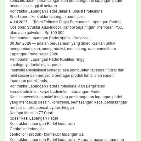
spesialis dalam perancangan dan pembangunan lapangan padel
berkualitas tinggi di seluruh
Kontraktor Lapangan Padel Jakarta: Solusi Profesional
Sport sport › kontraktor lapangan padel jaka
4 Jul 2026 — Tabel Estimasi Biaya Pembuatan Lapangan Padel ;
Opsional: Struktur Atap/Indoor, Kanopi baja ringan, membran PVC,
atau atap galvalum, Rp 100 000
Pembuatan Lapangan Padel sports › Services
30 Jan 2026 — adalah perusahaan yang didedikasikan untuk
mengembangkan, memproduksi, memasang, dan memelihara
Lapangan Padel sejak 2026
Pembuatan Lapangan Padel Kualitas Tinggi
› category › lantai olah › padel
memiliki spesialisasi sebagai jasa pembuatan lapangan futsal dan
mini soccer dan penyedia berbagai produk lantai olah seperti
lapangan padel, tenis,
Kontraktor Lapangan Padel Profesional dan Bergaransi
karpetbadminton karpetbadminton › Lapangan Padel
Kami menyediakan paket lengkap pembangunan lapangan padel
yang mencakup desain, konstruksi, pemasangan kaca, pemasangan
rumput sintetis, pencahayaan, hingga
Kenapa Memilih 77 Sport
Spesifikasi Lapangan Padel
Kontraktor Lapangan Padel Indonesia
Centroflor Indonesia
centroflor › produk › kontraktor lapangan pa
Kontraktor Lapangan Padel Indonesia · Harga terpasang lapangan