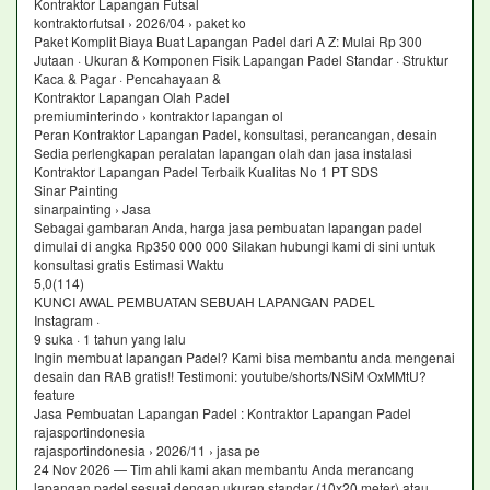
Kontraktor Lapangan Futsal
kontraktorfutsal › 2026/04 › paket ko
Paket Komplit Biaya Buat Lapangan Padel dari A Z: Mulai Rp 300
Jutaan · Ukuran & Komponen Fisik Lapangan Padel Standar · Struktur
Kaca & Pagar · Pencahayaan &
Kontraktor Lapangan Olah Padel
premiuminterindo › kontraktor lapangan ol
Peran Kontraktor Lapangan Padel, konsultasi, perancangan, desain
Sedia perlengkapan peralatan lapangan olah dan jasa instalasi
Kontraktor Lapangan Padel Terbaik Kualitas No 1 PT SDS
Sinar Painting
sinarpainting › Jasa
Sebagai gambaran Anda, harga jasa pembuatan lapangan padel
dimulai di angka Rp350 000 000 Silakan hubungi kami di sini untuk
konsultasi gratis Estimasi Waktu
5,0(114)
KUNCI AWAL PEMBUATAN SEBUAH LAPANGAN PADEL
Instagram ·
9 suka · 1 tahun yang lalu
Ingin membuat lapangan Padel? Kami bisa membantu anda mengenai
desain dan RAB gratis!! Testimoni: youtube/shorts/NSiM OxMMtU?
feature
Jasa Pembuatan Lapangan Padel : Kontraktor Lapangan Padel
rajasportindonesia
rajasportindonesia › 2026/11 › jasa pe
24 Nov 2026 — Tim ahli kami akan membantu Anda merancang
lapangan padel sesuai dengan ukuran standar (10x20 meter) atau