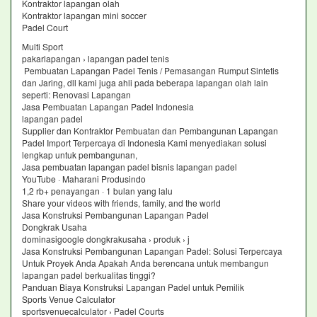
Kontraktor lapangan olah
Kontraktor lapangan mini soccer
Padel Court
Multi Sport
pakarlapangan › lapangan padel tenis
Pembuatan Lapangan Padel Tenis / Pemasangan Rumput Sintetis
dan Jaring, dll kami juga ahli pada beberapa lapangan olah lain
seperti: Renovasi Lapangan
Jasa Pembuatan Lapangan Padel Indonesia
lapangan padel
Supplier dan Kontraktor Pembuatan dan Pembangunan Lapangan
Padel Import Terpercaya di Indonesia Kami menyediakan solusi
lengkap untuk pembangunan,
Jasa pembuatan lapangan padel bisnis lapangan padel
YouTube · Maharani Produsindo
1,2 rb+ penayangan · 1 bulan yang lalu
Share your videos with friends, family, and the world
Jasa Konstruksi Pembangunan Lapangan Padel
Dongkrak Usaha
dominasigoogle dongkrakusaha › produk › j
Jasa Konstruksi Pembangunan Lapangan Padel: Solusi Terpercaya
Untuk Proyek Anda Apakah Anda berencana untuk membangun
lapangan padel berkualitas tinggi?
Panduan Biaya Konstruksi Lapangan Padel untuk Pemilik
Sports Venue Calculator
sportsvenuecalculator › Padel Courts