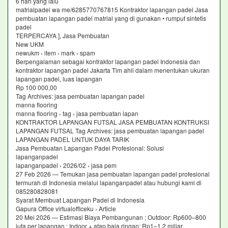
6 hari yang lalu
matrialpadel wa me/6285770767815 Kontraktor lapangan padel Jasa
pembuatan lapangan padel matrial yang di gunakan • rumput sintetis
padel
TERPERCAYA ], Jasa Pembuatan
New UKM
newukm › item › mark › spam
Berpengalaman sebagai kontraktor lapangan padel Indonesia dan
kontraktor lapangan padel Jakarta Tim ahli dalam menentukan ukuran
lapangan padel, luas lapangan
Rp 100 000,00
Tag Archives: jasa pembuatan lapangan padel
manna flooring
manna flooring › tag › jasa pembuatan lapan
KONTRAKTOR LAPANGAN FUTSAL JASA PEMBUATAN KONTRUKSI
LAPANGAN FUTSAL Tag Archives: jasa pembuatan lapangan padel
LAPANGAN PADEL UNTUK DAYA TARIK
Jasa Pembuatan Lapangan Padel Profesional: Solusi
lapanganpadel
lapanganpadel › 2026/02 › jasa pem
27 Feb 2026 — Temukan jasa pembuatan lapangan padel profesional
termurah di Indonesia melalui lapanganpadel atau hubungi kami di
085280828081
Syarat Membuat Lapangan Padel di Indonesia
Gapura Office virtualofficeku › Article
20 Mei 2026 — Estimasi Biaya Pembangunan ; Outdoor: Rp600–800
juta per lapangan ; Indoor + atap baja ringan: Rp1–1,2 miliar