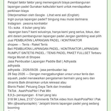
Pelajari faktor faktor yang memengaruhi biaya pembangunan
lapangan padel Gunakan kalkulator kami untuk mendapatkan
perkiraan biaya
Diterjemahkan oleh Google · Lihat versi asli (English)
Ingin punya lapangan padel? bingung mau mulai darimana
Instagram · pesona kontraktor
10+ suka · 4 bulan yang lalu
lapangan baru? kami solusinya, hanya kami yang serius, fokus, dan
ahli dalam pembangunan lapangan padel Jangan gambling asal pilih
Jual PEMBUATAN LAPANGAN PADEL / KONTRAKTOR
shopee › › Tenis › Raket Tenis
Beli PEMBUATAN LAPANGAN PADEL / KONTRAKTOR LAPANGAN
RUMPUT SINTETIS PADEL / TENIS PADEL PAKET FULLSET Terbaru
Harga Murah di Shopee
Jasa Pembuatan Lapangan Paddle Ball | Adhyasta
adhyasta
adhyasta › 2026/09/28 › jasa pembuatan lap
28 Sep 2026 — Dengan menggabungkan unsur unsur tenis dan
squash, padel menawarkan pengalaman bermain yang seru dan
dinamis Baik dimainkan untuk rekreasi atau
Bisnis Padel: Peluang Daya Tarik dan Investasi
TikTok · AsahPolaPikir l Pak Win
8,9 jt+ penayangan · 6 hari yang lalu
318 9K Likes, 2137 Comments TikTok video from AsahPolaPikir l Pak
Win (@asahpolapikir): “Jelajahi bisnis lapangan padel yang sedang
booming