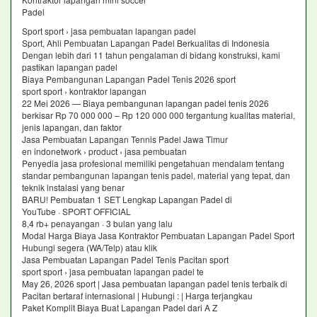
Padel
Sport sport › jasa pembuatan lapangan padel
Sport, Ahli Pembuatan Lapangan Padel Berkualitas di Indonesia
Dengan lebih dari 11 tahun pengalaman di bidang konstruksi, kami
pastikan lapangan padel
Biaya Pembangunan Lapangan Padel Tenis 2026 sport
sport sport › kontraktor lapangan
22 Mei 2026 — Biaya pembangunan lapangan padel tenis 2026
berkisar Rp 70 000 000 – Rp 120 000 000 tergantung kualitas material,
jenis lapangan, dan faktor
Jasa Pembuatan Lapangan Tennis Padel Jawa Timur
en indonetwork › product › jasa pembuatan
Penyedia jasa profesional memiliki pengetahuan mendalam tentang
standar pembangunan lapangan tenis padel, material yang tepat, dan
teknik instalasi yang benar
BARU! Pembuatan 1 SET Lengkap Lapangan Padel di
YouTube · SPORT OFFICIAL
8,4 rb+ penayangan · 3 bulan yang lalu
Modal Harga Biaya Jasa Kontraktor Pembuatan Lapangan Padel Sport
Hubungi segera (WA/Telp) atau klik
Jasa Pembuatan Lapangan Padel Tenis Pacitan sport
sport sport › jasa pembuatan lapangan padel te
May 26, 2026 sport | Jasa pembuatan lapangan padel tenis terbaik di
Pacitan bertaraf internasional | Hubungi : | Harga terjangkau
Paket Komplit Biaya Buat Lapangan Padel dari A Z