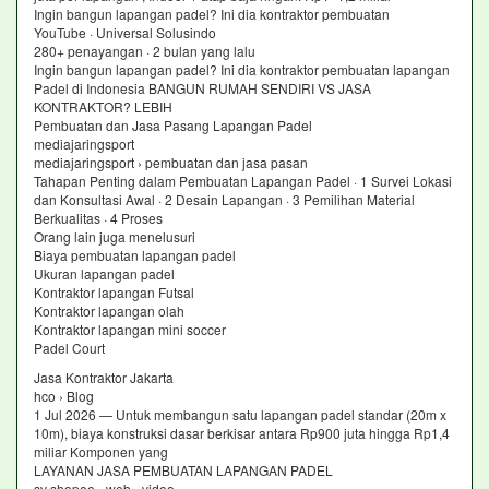
Ingin bangun lapangan padel? Ini dia kontraktor pembuatan
YouTube · Universal Solusindo
280+ penayangan · 2 bulan yang lalu
Ingin bangun lapangan padel? Ini dia kontraktor pembuatan lapangan
Padel di Indonesia BANGUN RUMAH SENDIRI VS JASA
KONTRAKTOR? LEBIH
Pembuatan dan Jasa Pasang Lapangan Padel
mediajaringsport
mediajaringsport › pembuatan dan jasa pasan
Tahapan Penting dalam Pembuatan Lapangan Padel · 1 Survei Lokasi
dan Konsultasi Awal · 2 Desain Lapangan · 3 Pemilihan Material
Berkualitas · 4 Proses
Orang lain juga menelusuri
Biaya pembuatan lapangan padel
Ukuran lapangan padel
Kontraktor lapangan Futsal
Kontraktor lapangan olah
Kontraktor lapangan mini soccer
Padel Court
Jasa Kontraktor Jakarta
hco › Blog
1 Jul 2026 — Untuk membangun satu lapangan padel standar (20m x
10m), biaya konstruksi dasar berkisar antara Rp900 juta hingga Rp1,4
miliar Komponen yang
LAYANAN JASA PEMBUATAN LAPANGAN PADEL
sv shopee › web › video