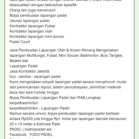
disesuaikan dengan kebutuhan spesifik
Orang lain juga menelusuri
Biaya pembuatan lapangan padel
Ukuran lapangan padel
Kontraktor lapangan Futsal
Kontraktor lapangan olah
Kontraktor lapangan mini soccer
Padel Court
Jasa Pembuatan Lapangan Olah & Kolam Renang Mengerjakan
lapangan Multifungsi, Futsal, Mini Soccer, Badminton, Bulu Tangkis,
Basket dsb
Lapangan Padel
Jasa Kontraktor Jakarta
hco › service › lapangan padel
Kami mengerjakan proyek lapangan padel secara menyeluruh: mulai
dari perencanaan layout, sistem pencahayaan, pemilihan material
kaca dan besi hollow, hingga
Biaya Pembuatan Lapangan Padel dan RAB Lengkap
karpetbadminton
karpetbadminton › Lapangan Padel
Namun secara umum, biaya pembuatan lapangan padel berkisar
antara Rp500 juta hingga Rp1 miliar per lapangan standar berukuran
20 x 10 meter a Estimasi Rata
PADEL | matrialpadel wa
Facebook · TODO PADEL