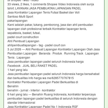
33 views, 2 likes, 1 comments Shopee Video Indonesia oleh sunja
tshirt: LAYANAN JASA PEMBUATAN LAPANGAN PADEL
Jasa Kontraktor Lapangan Tenis Futsal Basket dan Voli
Santoso Multi Sport
pakarlapangan
Kami adalah pakar, tukang, pemborong, jasa dan ahli pembuatan
lapangan olah profesional terbaik Kontraktor lapangan tenis,
sepakbola, basket, futsal,
padel court construction
Ahli Pembuat Lapangan
ahlipembuatlapangan › tag › padel court con
3 Jul 2026 — Ahli Pembuat Lapangan Kontraktor Lapangan Olah Jasa
Pembuatan Lapangan · Beranda · Produk · Running Track · Lapangan
Tenis · Lapangan
Jasa pembuatan lapangan padel seluruh Indonesia harga
Facebook · JUAL BELI RAKET PADEL
1 hari yang lalu
Jasa pembuatan lapangan padel seluruh Indonesia harga bersahabat
dan berkualitas info harga wa me/6285770767815
Kontraktor Pembuatan Lapangan Padel Berkualitas di
Benahin
benahin › jurnal › interior › kontraktor
6 hari yang lalu — Benahin Ruang Indonesia, kontraktor terpercaya
pembuatan lapangan padel berkualitas di seluruh Indonesia dengan
standar internasional
Jasa Kontraktor Lapangan Padel No 1 Indonesia RSF