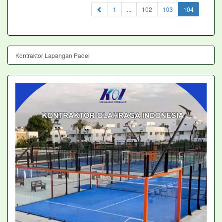
(current)
1
...
102
103
104
Kontraktor Lapangan Padel