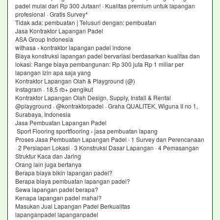
padel mulai dari Rp 300 Jutaan! · Kualitas premium untuk lapangan
profesional · Gratis Survey*
Tidak ada: pembuatan ‎| Telusuri dengan: pembuatan
Jasa Kontraktor Lapangan Padel
ASA Group Indonesia
withasa › kontraktor lapangan padel indone
Biaya konstruksi lapangan padel bervariasi berdasarkan kualitas dan
lokasi: Range biaya pembangunan: Rp 300 juta Rp 1 miliar per
lapangan Izin apa saja yang
Kontraktor Lapangan Olah & Playground (@)
Instagram · 18,5 rb+ pengikut
Kontraktor Lapangan Olah Design, Supply, Install & Rental
@playground · @kontraktorpadel · Graha QUALITEK, Wiguna II no 1,
Surabaya, Indonesia
Jasa Pembuatan Lapangan Padel
Sport Flooring sportflooring › jasa pembuatan lapang
Proses Jasa Pembuatan Lapangan Padel · 1 Survey dan Perencanaan
· 2 Persiapan Lokasi · 3 Konstruksi Dasar Lapangan · 4 Pemasangan
Struktur Kaca dan Jaring
Orang lain juga bertanya
Berapa biaya bikin lapangan padel?
Berapa biaya pembuatan lapangan padel?
Sewa lapangan padel berapa?
Kenapa lapangan padel mahal?
Masukan Jual Lapangan Padel Berkualitas
lapanganpadel lapanganpadel