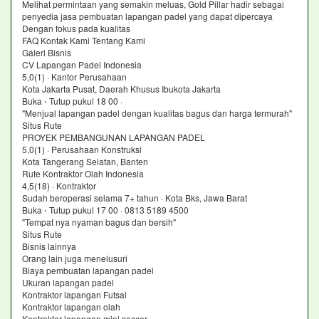
Melihat permintaan yang semakin meluas, Gold Pillar hadir sebagai
penyedia jasa pembuatan lapangan padel yang dapat dipercaya
Dengan fokus pada kualitas
FAQ Kontak Kami Tentang Kami
Galeri Bisnis
CV Lapangan Padel Indonesia
5,0(1) · Kantor Perusahaan
Kota Jakarta Pusat, Daerah Khusus Ibukota Jakarta
Buka ⋅ Tutup pukul 18 00 ·
"Menjual lapangan padel dengan kualitas bagus dan harga termurah"
Situs Rute
PROYEK PEMBANGUNAN LAPANGAN PADEL
5,0(1) · Perusahaan Konstruksi
Kota Tangerang Selatan, Banten
Rute Kontraktor Olah Indonesia
4,5(18) · Kontraktor
Sudah beroperasi selama 7+ tahun · Kota Bks, Jawa Barat
Buka ⋅ Tutup pukul 17 00 · 0813 5189 4500
"Tempat nya nyaman bagus dan bersih"
Situs Rute
Bisnis lainnya
Orang lain juga menelusuri
Biaya pembuatan lapangan padel
Ukuran lapangan padel
Kontraktor lapangan Futsal
Kontraktor lapangan olah
Kontraktor lapangan mini soccer