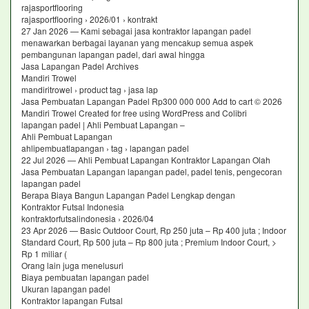
rajasportflooring
rajasportflooring › 2026/01 › kontrakt
27 Jan 2026 — Kami sebagai jasa kontraktor lapangan padel
menawarkan berbagai layanan yang mencakup semua aspek
pembangunan lapangan padel, dari awal hingga
Jasa Lapangan Padel Archives
Mandiri Trowel
mandiritrowel › product tag › jasa lap
Jasa Pembuatan Lapangan Padel Rp300 000 000 Add to cart © 2026
Mandiri Trowel Created for free using WordPress and Colibri
lapangan padel | Ahli Pembuat Lapangan –
Ahli Pembuat Lapangan
ahlipembuatlapangan › tag › lapangan padel
22 Jul 2026 — Ahli Pembuat Lapangan Kontraktor Lapangan Olah
Jasa Pembuatan Lapangan lapangan padel, padel tenis, pengecoran
lapangan padel
Berapa Biaya Bangun Lapangan Padel Lengkap dengan
Kontraktor Futsal Indonesia
kontraktorfutsalindonesia › 2026/04
23 Apr 2026 — Basic Outdoor Court, Rp 250 juta – Rp 400 juta ; Indoor
Standard Court, Rp 500 juta – Rp 800 juta ; Premium Indoor Court, >
Rp 1 miliar (
Orang lain juga menelusuri
Biaya pembuatan lapangan padel
Ukuran lapangan padel
Kontraktor lapangan Futsal