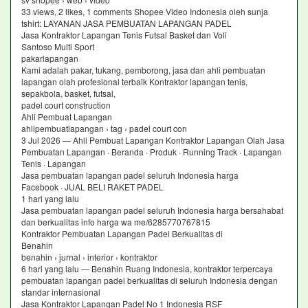
33 views, 2 likes, 1 comments Shopee Video Indonesia oleh sunja
tshirt: LAYANAN JASA PEMBUATAN LAPANGAN PADEL
Jasa Kontraktor Lapangan Tenis Futsal Basket dan Voli
Santoso Multi Sport
pakarlapangan
Kami adalah pakar, tukang, pemborong, jasa dan ahli pembuatan
lapangan olah profesional terbaik Kontraktor lapangan tenis,
sepakbola, basket, futsal,
padel court construction
Ahli Pembuat Lapangan
ahlipembuatlapangan › tag › padel court con
3 Jul 2026 — Ahli Pembuat Lapangan Kontraktor Lapangan Olah Jasa
Pembuatan Lapangan · Beranda · Produk · Running Track · Lapangan
Tenis · Lapangan
Jasa pembuatan lapangan padel seluruh Indonesia harga
Facebook · JUAL BELI RAKET PADEL
1 hari yang lalu
Jasa pembuatan lapangan padel seluruh Indonesia harga bersahabat
dan berkualitas info harga wa me/6285770767815
Kontraktor Pembuatan Lapangan Padel Berkualitas di
Benahin
benahin › jurnal › interior › kontraktor
6 hari yang lalu — Benahin Ruang Indonesia, kontraktor terpercaya
pembuatan lapangan padel berkualitas di seluruh Indonesia dengan
standar internasional
Jasa Kontraktor Lapangan Padel No 1 Indonesia RSF