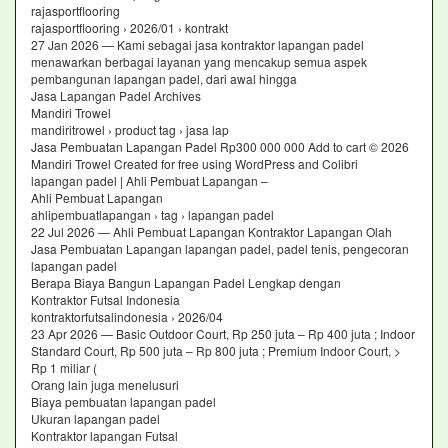
rajasportflooring
rajasportflooring › 2026/01 › kontrakt
27 Jan 2026 — Kami sebagai jasa kontraktor lapangan padel
menawarkan berbagai layanan yang mencakup semua aspek
pembangunan lapangan padel, dari awal hingga
Jasa Lapangan Padel Archives
Mandiri Trowel
mandiritrowel › product tag › jasa lap
Jasa Pembuatan Lapangan Padel Rp300 000 000 Add to cart © 2026
Mandiri Trowel Created for free using WordPress and Colibri
lapangan padel | Ahli Pembuat Lapangan –
Ahli Pembuat Lapangan
ahlipembuatlapangan › tag › lapangan padel
22 Jul 2026 — Ahli Pembuat Lapangan Kontraktor Lapangan Olah
Jasa Pembuatan Lapangan lapangan padel, padel tenis, pengecoran
lapangan padel
Berapa Biaya Bangun Lapangan Padel Lengkap dengan
Kontraktor Futsal Indonesia
kontraktorfutsalindonesia › 2026/04
23 Apr 2026 — Basic Outdoor Court, Rp 250 juta – Rp 400 juta ; Indoor
Standard Court, Rp 500 juta – Rp 800 juta ; Premium Indoor Court, >
Rp 1 miliar (
Orang lain juga menelusuri
Biaya pembuatan lapangan padel
Ukuran lapangan padel
Kontraktor lapangan Futsal