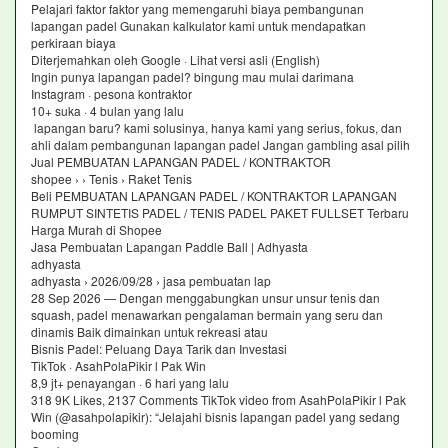
Pelajari faktor faktor yang memengaruhi biaya pembangunan
lapangan padel Gunakan kalkulator kami untuk mendapatkan
perkiraan biaya
Diterjemahkan oleh Google · Lihat versi asli (English)
Ingin punya lapangan padel? bingung mau mulai darimana
Instagram · pesona kontraktor
10+ suka · 4 bulan yang lalu
lapangan baru? kami solusinya, hanya kami yang serius, fokus, dan
ahli dalam pembangunan lapangan padel Jangan gambling asal pilih
Jual PEMBUATAN LAPANGAN PADEL / KONTRAKTOR
shopee › › Tenis › Raket Tenis
Beli PEMBUATAN LAPANGAN PADEL / KONTRAKTOR LAPANGAN
RUMPUT SINTETIS PADEL / TENIS PADEL PAKET FULLSET Terbaru
Harga Murah di Shopee
Jasa Pembuatan Lapangan Paddle Ball | Adhyasta
adhyasta
adhyasta › 2026/09/28 › jasa pembuatan lap
28 Sep 2026 — Dengan menggabungkan unsur unsur tenis dan
squash, padel menawarkan pengalaman bermain yang seru dan
dinamis Baik dimainkan untuk rekreasi atau
Bisnis Padel: Peluang Daya Tarik dan Investasi
TikTok · AsahPolaPikir l Pak Win
8,9 jt+ penayangan · 6 hari yang lalu
318 9K Likes, 2137 Comments TikTok video from AsahPolaPikir l Pak
Win (@asahpolapikir): “Jelajahi bisnis lapangan padel yang sedang
booming