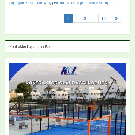
Lapangan Padel di Karawang
|
Pembuatan Lapangan Padel di Kuningan
|
(current)
1
2
3
...
104
Kontraktor Lapangan Padel