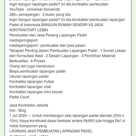
Ingin bangun lapangan padel? Ini dia kontraktor pembuatan
YouTube · Universal Solusindo
280+ penayangan · 2 bulan yang lalu
Ingin bangun lapangan padel? Ini dia kontraktor pembuatan lapangan
Padel di Indonesia BANGUN RUMAH SENDIRI VS JASA
KONTRAKTOR? LEBIH
Pembuatan dan Jasa Pasang Lapangan Padel
mediajaringsport
mediajaringsport › pembuatan dan jasa pasan
Tahapan Penting dalam Pembuatan Lapangan Padel · 1 Survei Lokasi
dan Konsultasi Awal · 2 Desain Lapangan · 3 Pemilihan Material
Berkualitas · 4 Proses
Orang lain juga menelusuri
Biaya pembuatan lapangan padel
Ukuran lapangan padel
Kontraktor lapangan Futsal
Kontraktor lapangan olah
Kontraktor lapangan mini soccer
Padel Court
Jasa Kontraktor Jakarta
hco › Blog
1 Jul 2026 — Untuk membangun satu lapangan padel standar (20m x
10m), biaya konstruksi dasar berkisar antara Rp900 juta hingga Rp1,4
miliar Komponen yang
LAYANAN JASA PEMBUATAN LAPANGAN PADEL
sv shopee › web › video