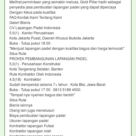
Melihat permintaan yang semakin meluas, Gold Pillar hadir sebagai
penyedia jasa pembuatan lapangan padel yang dapat dipercaya
Dengan fokus pada kualitas
FAQ Kontak Kami Tentang Kami
Galeri Bisnis
CV Lapangan Padel Indonesia
5,0(1) · Kantor Perusahaan
Kota Jakarta Pusat, Daerah Khusus Ibukota Jakarta
Buka ⋅ Tutup pukul 18 00 ·
"Menjual lapangan padel dengan kualitas bagus dan harga termurah"
Situs Rute
PROYEK PEMBANGUNAN LAPANGAN PADEL
5,0(1) · Perusahaan Konstruksi
Kota Tangerang Selatan, Banten
Rute Kontraktor Olah Indonesia
4,5(18) · Kontraktor
Sudah beroperasi selama 7+ tahun · Kota Bks, Jawa Barat
Buka ⋅ Tutup pukul 17 00 · 0813 5189 4500
"Tempat nya nyaman bagus dan bersih"
Situs Rute
Bisnis lainnya
Orang lain juga menelusuri
Biaya pembuatan lapangan padel
Ukuran lapangan padel
Kontraktor lapangan Futsal
Kontraktor lapangan olah
Kontraktor lapangan mini soccer