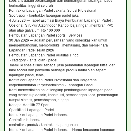
spesialis dalam perancangan dan pembangunan lapangan padel
berkualitas tinggi di seluruh
Kontraktor Lapangan Padel Jakarta: Solusi Profesional
Sport sport › kontraktor lapangan padel jaka
4 Jul 2026 — Tabel Estimasi Biaya Pembuatan Lapangan Padel ;
Opsional: Struktur Atap/Indoor, Kanopi baja ringan, membran PVC,
atau atap galvalum, Rp 100 000
Pembuatan Lapangan Padel sports › Services
30 Jan 2026 — adalah perusahaan yang didedikasikan untuk
mengembangkan, memproduksi, memasang, dan memelihara
Lapangan Padel sejak 2026
Pembuatan Lapangan Padel Kualitas Tinggi
› category › lantai olah › padel
memiliki spesialisasi sebagai jasa pembuatan lapangan futsal dan
mini soccer dan penyedia berbagai produk lantai olah seperti
lapangan padel, tenis,
Kontraktor Lapangan Padel Profesional dan Bergaransi
karpetbadminton karpetbadminton › Lapangan Padel
Kami menyediakan paket lengkap pembangunan lapangan padel
yang mencakup desain, konstruksi, pemasangan kaca, pemasangan
rumput sintetis, pencahayaan, hingga
Kenapa Memilih 77 Sport
Spesifikasi Lapangan Padel
Kontraktor Lapangan Padel Indonesia
Centroflor Indonesia
centroflor › produk › kontraktor lapangan pa
Kontraktor Lapangan Padel Indonesia · Harga terpasang lapangan