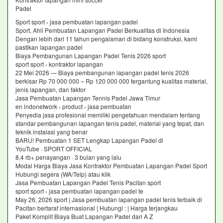
Padel
Sport sport › jasa pembuatan lapangan padel
Sport, Ahli Pembuatan Lapangan Padel Berkualitas di Indonesia
Dengan lebih dari 11 tahun pengalaman di bidang konstruksi, kami
pastikan lapangan padel
Biaya Pembangunan Lapangan Padel Tenis 2026 sport
sport sport › kontraktor lapangan
22 Mei 2026 — Biaya pembangunan lapangan padel tenis 2026
berkisar Rp 70 000 000 – Rp 120 000 000 tergantung kualitas material,
jenis lapangan, dan faktor
Jasa Pembuatan Lapangan Tennis Padel Jawa Timur
en indonetwork › product › jasa pembuatan
Penyedia jasa profesional memiliki pengetahuan mendalam tentang
standar pembangunan lapangan tenis padel, material yang tepat, dan
teknik instalasi yang benar
BARU! Pembuatan 1 SET Lengkap Lapangan Padel di
YouTube · SPORT OFFICIAL
8,4 rb+ penayangan · 3 bulan yang lalu
Modal Harga Biaya Jasa Kontraktor Pembuatan Lapangan Padel Sport
Hubungi segera (WA/Telp) atau klik
Jasa Pembuatan Lapangan Padel Tenis Pacitan sport
sport sport › jasa pembuatan lapangan padel te
May 26, 2026 sport | Jasa pembuatan lapangan padel tenis terbaik di
Pacitan bertaraf internasional | Hubungi : | Harga terjangkau
Paket Komplit Biaya Buat Lapangan Padel dari A Z