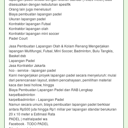
disesuaikan dengan kebutuhan spesifik
Orang lain juga menelusuri
Biaya pembuatan lapangan padel
Ukuran lapangan padel
Kontraktor lapangan Futsal
Kontraktor lapangan olah
Kontraktor lapangan mini soccer
Padel Court
Jasa Pembuatan Lapangan Olah & Kolam Renang Mengerjakan
lapangan Multifungsi, Futsal, Mini Soccer, Badminton, Bulu Tangkis,
Basket dsb
Lapangan Padel
Jasa Kontraktor Jakarta
hco › service › lapangan padel
Kami mengerjakan proyek lapangan padel secara menyeluruh: mulai
dari perencanaan layout, sistem pencahayaan, pemilihan material
kaca dan besi hollow, hingga
Biaya Pembuatan Lapangan Padel dan RAB Lengkap
karpetbadminton
karpetbadminton › Lapangan Padel
Namun secara umum, biaya pembuatan lapangan padel berkisar
antara Rp500 juta hingga Rp1 miliar per lapangan standar berukuran
20 x 10 meter a Estimasi Rata
PADEL | matrialpadel wa
Facebook · TODO PADEL