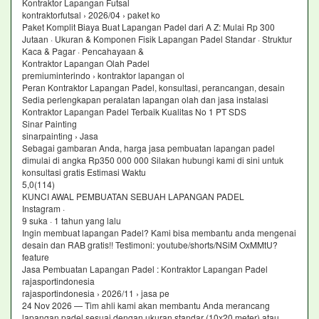
Kontraktor Lapangan Futsal
kontraktorfutsal › 2026/04 › paket ko
Paket Komplit Biaya Buat Lapangan Padel dari A Z: Mulai Rp 300
Jutaan · Ukuran & Komponen Fisik Lapangan Padel Standar · Struktur
Kaca & Pagar · Pencahayaan &
Kontraktor Lapangan Olah Padel
premiuminterindo › kontraktor lapangan ol
Peran Kontraktor Lapangan Padel, konsultasi, perancangan, desain
Sedia perlengkapan peralatan lapangan olah dan jasa instalasi
Kontraktor Lapangan Padel Terbaik Kualitas No 1 PT SDS
Sinar Painting
sinarpainting › Jasa
Sebagai gambaran Anda, harga jasa pembuatan lapangan padel
dimulai di angka Rp350 000 000 Silakan hubungi kami di sini untuk
konsultasi gratis Estimasi Waktu
5,0(114)
KUNCI AWAL PEMBUATAN SEBUAH LAPANGAN PADEL
Instagram ·
9 suka · 1 tahun yang lalu
Ingin membuat lapangan Padel? Kami bisa membantu anda mengenai
desain dan RAB gratis!! Testimoni: youtube/shorts/NSiM OxMMtU?
feature
Jasa Pembuatan Lapangan Padel : Kontraktor Lapangan Padel
rajasportindonesia
rajasportindonesia › 2026/11 › jasa pe
24 Nov 2026 — Tim ahli kami akan membantu Anda merancang
lapangan padel sesuai dengan ukuran standar (10x20 meter) atau