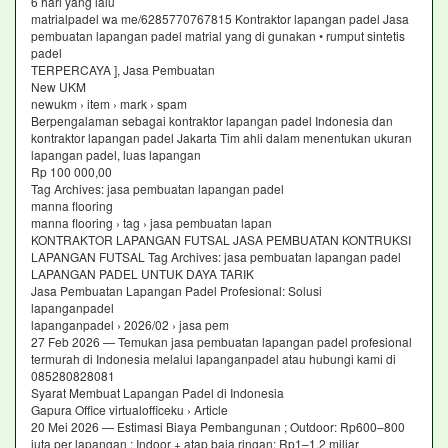
6 hari yang lalu
matrialpadel wa me/6285770767815 Kontraktor lapangan padel Jasa
pembuatan lapangan padel matrial yang di gunakan • rumput sintetis
padel
TERPERCAYA ], Jasa Pembuatan
New UKM
newukm › item › mark › spam
Berpengalaman sebagai kontraktor lapangan padel Indonesia dan
kontraktor lapangan padel Jakarta Tim ahli dalam menentukan ukuran
lapangan padel, luas lapangan
Rp 100 000,00
Tag Archives: jasa pembuatan lapangan padel
manna flooring
manna flooring › tag › jasa pembuatan lapan
KONTRAKTOR LAPANGAN FUTSAL JASA PEMBUATAN KONTRUKSI
LAPANGAN FUTSAL Tag Archives: jasa pembuatan lapangan padel
LAPANGAN PADEL UNTUK DAYA TARIK
Jasa Pembuatan Lapangan Padel Profesional: Solusi
lapanganpadel
lapanganpadel › 2026/02 › jasa pem
27 Feb 2026 — Temukan jasa pembuatan lapangan padel profesional
termurah di Indonesia melalui lapanganpadel atau hubungi kami di
085280828081
Syarat Membuat Lapangan Padel di Indonesia
Gapura Office virtualofficeku › Article
20 Mei 2026 — Estimasi Biaya Pembangunan ; Outdoor: Rp600–800
juta per lapangan ; Indoor + atap baja ringan: Rp1–1,2 miliar