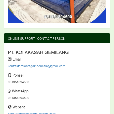
ONLINE SUPPORT | CONTACT PERSON
PT. KOI AKASAH GEMILANG
Email
kontraktorolahragaindonesia@gmail.com
Ponsel
081351894500
WhatsApp
081351894500
Website
https://kontraktorpadel.akbam.com/