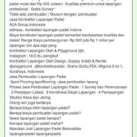
padel mulai dari Rp 300 Jutaan! · Kualitas premium untuk lapangan
profesional · Gratis Survey*
Tidak ada: pembuatan ‎| Telusuri dengan: pembuatan
Jasa Kontraktor Lapangan Padel
ASA Group Indonesia
withasa › kontraktor lapangan padel indone
Biaya konstruksi lapangan padel bervariasi berdasarkan kualitas dan
lokasi: Range biaya pembangunan: Rp 300 juta Rp 1 miliar per
lapangan Izin apa saja yang
Kontraktor Lapangan Olah & Playground (@)
Instagram · 18,5 rb+ pengikut
Kontraktor Lapangan Olah Design, Supply, Install & Rental
@playground · @kontraktorpadel · Graha QUALITEK, Wiguna II no 1,
Surabaya, Indonesia
Jasa Pembuatan Lapangan Padel
Sport Flooring sportflooring › jasa pembuatan lapang
Proses Jasa Pembuatan Lapangan Padel · 1 Survey dan Perencanaan
· 2 Persiapan Lokasi · 3 Konstruksi Dasar Lapangan · 4 Pemasangan
Struktur Kaca dan Jaring
Orang lain juga bertanya
Berapa biaya bikin lapangan padel?
Berapa biaya pembuatan lapangan padel?
Sewa lapangan padel berapa?
Kenapa lapangan padel mahal?
Masukan Jual Lapangan Padel Berkualitas
lapanganpadel lapanganpadel