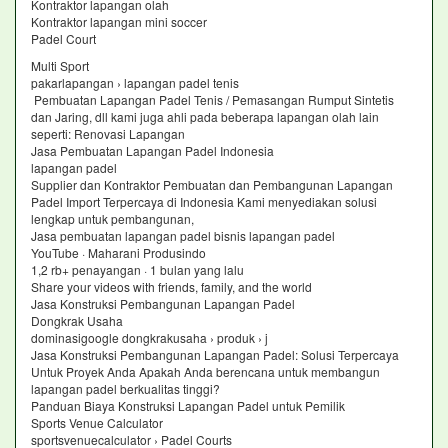
Kontraktor lapangan olah
Kontraktor lapangan mini soccer
Padel Court
Multi Sport
pakarlapangan › lapangan padel tenis
Pembuatan Lapangan Padel Tenis / Pemasangan Rumput Sintetis
dan Jaring, dll kami juga ahli pada beberapa lapangan olah lain
seperti: Renovasi Lapangan
Jasa Pembuatan Lapangan Padel Indonesia
lapangan padel
Supplier dan Kontraktor Pembuatan dan Pembangunan Lapangan
Padel Import Terpercaya di Indonesia Kami menyediakan solusi
lengkap untuk pembangunan,
Jasa pembuatan lapangan padel bisnis lapangan padel
YouTube · Maharani Produsindo
1,2 rb+ penayangan · 1 bulan yang lalu
Share your videos with friends, family, and the world
Jasa Konstruksi Pembangunan Lapangan Padel
Dongkrak Usaha
dominasigoogle dongkrakusaha › produk › j
Jasa Konstruksi Pembangunan Lapangan Padel: Solusi Terpercaya
Untuk Proyek Anda Apakah Anda berencana untuk membangun
lapangan padel berkualitas tinggi?
Panduan Biaya Konstruksi Lapangan Padel untuk Pemilik
Sports Venue Calculator
sportsvenuecalculator › Padel Courts