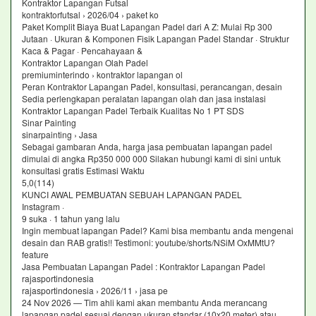
Kontraktor Lapangan Futsal
kontraktorfutsal › 2026/04 › paket ko
Paket Komplit Biaya Buat Lapangan Padel dari A Z: Mulai Rp 300
Jutaan · Ukuran & Komponen Fisik Lapangan Padel Standar · Struktur
Kaca & Pagar · Pencahayaan &
Kontraktor Lapangan Olah Padel
premiuminterindo › kontraktor lapangan ol
Peran Kontraktor Lapangan Padel, konsultasi, perancangan, desain
Sedia perlengkapan peralatan lapangan olah dan jasa instalasi
Kontraktor Lapangan Padel Terbaik Kualitas No 1 PT SDS
Sinar Painting
sinarpainting › Jasa
Sebagai gambaran Anda, harga jasa pembuatan lapangan padel
dimulai di angka Rp350 000 000 Silakan hubungi kami di sini untuk
konsultasi gratis Estimasi Waktu
5,0(114)
KUNCI AWAL PEMBUATAN SEBUAH LAPANGAN PADEL
Instagram ·
9 suka · 1 tahun yang lalu
Ingin membuat lapangan Padel? Kami bisa membantu anda mengenai
desain dan RAB gratis!! Testimoni: youtube/shorts/NSiM OxMMtU?
feature
Jasa Pembuatan Lapangan Padel : Kontraktor Lapangan Padel
rajasportindonesia
rajasportindonesia › 2026/11 › jasa pe
24 Nov 2026 — Tim ahli kami akan membantu Anda merancang
lapangan padel sesuai dengan ukuran standar (10x20 meter) atau