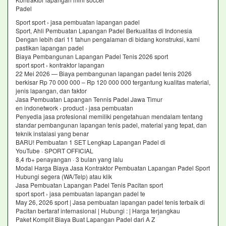
Padel
Sport sport › jasa pembuatan lapangan padel
Sport, Ahli Pembuatan Lapangan Padel Berkualitas di Indonesia
Dengan lebih dari 11 tahun pengalaman di bidang konstruksi, kami
pastikan lapangan padel
Biaya Pembangunan Lapangan Padel Tenis 2026 sport
sport sport › kontraktor lapangan
22 Mei 2026 — Biaya pembangunan lapangan padel tenis 2026
berkisar Rp 70 000 000 – Rp 120 000 000 tergantung kualitas material,
jenis lapangan, dan faktor
Jasa Pembuatan Lapangan Tennis Padel Jawa Timur
en indonetwork › product › jasa pembuatan
Penyedia jasa profesional memiliki pengetahuan mendalam tentang
standar pembangunan lapangan tenis padel, material yang tepat, dan
teknik instalasi yang benar
BARU! Pembuatan 1 SET Lengkap Lapangan Padel di
YouTube · SPORT OFFICIAL
8,4 rb+ penayangan · 3 bulan yang lalu
Modal Harga Biaya Jasa Kontraktor Pembuatan Lapangan Padel Sport
Hubungi segera (WA/Telp) atau klik
Jasa Pembuatan Lapangan Padel Tenis Pacitan sport
sport sport › jasa pembuatan lapangan padel te
May 26, 2026 sport | Jasa pembuatan lapangan padel tenis terbaik di
Pacitan bertaraf internasional | Hubungi : | Harga terjangkau
Paket Komplit Biaya Buat Lapangan Padel dari A Z