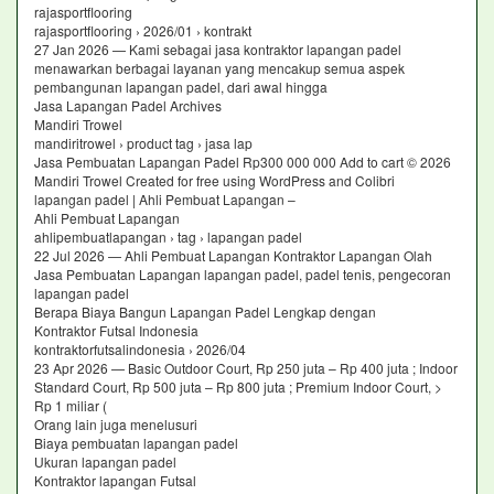
rajasportflooring
rajasportflooring › 2026/01 › kontrakt
27 Jan 2026 — Kami sebagai jasa kontraktor lapangan padel
menawarkan berbagai layanan yang mencakup semua aspek
pembangunan lapangan padel, dari awal hingga
Jasa Lapangan Padel Archives
Mandiri Trowel
mandiritrowel › product tag › jasa lap
Jasa Pembuatan Lapangan Padel Rp300 000 000 Add to cart © 2026
Mandiri Trowel Created for free using WordPress and Colibri
lapangan padel | Ahli Pembuat Lapangan –
Ahli Pembuat Lapangan
ahlipembuatlapangan › tag › lapangan padel
22 Jul 2026 — Ahli Pembuat Lapangan Kontraktor Lapangan Olah
Jasa Pembuatan Lapangan lapangan padel, padel tenis, pengecoran
lapangan padel
Berapa Biaya Bangun Lapangan Padel Lengkap dengan
Kontraktor Futsal Indonesia
kontraktorfutsalindonesia › 2026/04
23 Apr 2026 — Basic Outdoor Court, Rp 250 juta – Rp 400 juta ; Indoor
Standard Court, Rp 500 juta – Rp 800 juta ; Premium Indoor Court, >
Rp 1 miliar (
Orang lain juga menelusuri
Biaya pembuatan lapangan padel
Ukuran lapangan padel
Kontraktor lapangan Futsal