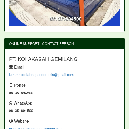
ONLINE SUPPORT | CONTACT PERSON
PT. KOI AKASAH GEMILANG
Email
kontraktorolahragaindonesia@gmail.com
Ponsel
081351894500
WhatsApp
081351894500
Website
https://kontraktorpadel.akbam.com/