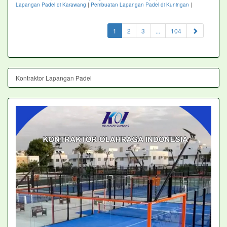
Lapangan Padel di Karawang
|
Pembuatan Lapangan Padel di Kuningan
|
(current)
1
2
3
...
104
Kontraktor Lapangan Padel