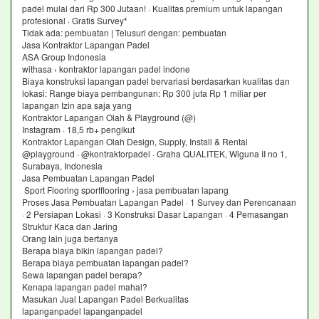
padel mulai dari Rp 300 Jutaan! · Kualitas premium untuk lapangan
profesional · Gratis Survey*
Tidak ada: pembuatan ‎| Telusuri dengan: pembuatan
Jasa Kontraktor Lapangan Padel
ASA Group Indonesia
withasa › kontraktor lapangan padel indone
Biaya konstruksi lapangan padel bervariasi berdasarkan kualitas dan
lokasi: Range biaya pembangunan: Rp 300 juta Rp 1 miliar per
lapangan Izin apa saja yang
Kontraktor Lapangan Olah & Playground (@)
Instagram · 18,5 rb+ pengikut
Kontraktor Lapangan Olah Design, Supply, Install & Rental
@playground · @kontraktorpadel · Graha QUALITEK, Wiguna II no 1,
Surabaya, Indonesia
Jasa Pembuatan Lapangan Padel
Sport Flooring sportflooring › jasa pembuatan lapang
Proses Jasa Pembuatan Lapangan Padel · 1 Survey dan Perencanaan
· 2 Persiapan Lokasi · 3 Konstruksi Dasar Lapangan · 4 Pemasangan
Struktur Kaca dan Jaring
Orang lain juga bertanya
Berapa biaya bikin lapangan padel?
Berapa biaya pembuatan lapangan padel?
Sewa lapangan padel berapa?
Kenapa lapangan padel mahal?
Masukan Jual Lapangan Padel Berkualitas
lapanganpadel lapanganpadel