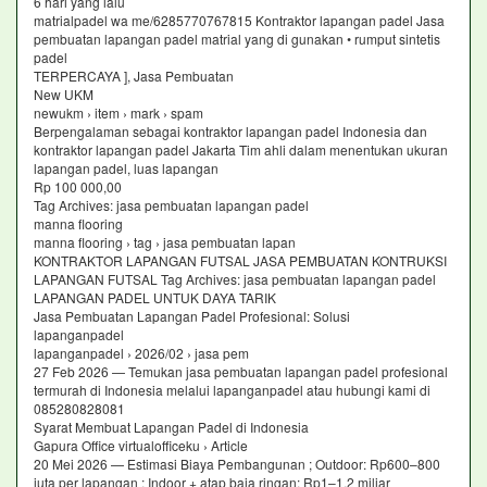
6 hari yang lalu
matrialpadel wa me/6285770767815 Kontraktor lapangan padel Jasa
pembuatan lapangan padel matrial yang di gunakan • rumput sintetis
padel
TERPERCAYA ], Jasa Pembuatan
New UKM
newukm › item › mark › spam
Berpengalaman sebagai kontraktor lapangan padel Indonesia dan
kontraktor lapangan padel Jakarta Tim ahli dalam menentukan ukuran
lapangan padel, luas lapangan
Rp 100 000,00
Tag Archives: jasa pembuatan lapangan padel
manna flooring
manna flooring › tag › jasa pembuatan lapan
KONTRAKTOR LAPANGAN FUTSAL JASA PEMBUATAN KONTRUKSI
LAPANGAN FUTSAL Tag Archives: jasa pembuatan lapangan padel
LAPANGAN PADEL UNTUK DAYA TARIK
Jasa Pembuatan Lapangan Padel Profesional: Solusi
lapanganpadel
lapanganpadel › 2026/02 › jasa pem
27 Feb 2026 — Temukan jasa pembuatan lapangan padel profesional
termurah di Indonesia melalui lapanganpadel atau hubungi kami di
085280828081
Syarat Membuat Lapangan Padel di Indonesia
Gapura Office virtualofficeku › Article
20 Mei 2026 — Estimasi Biaya Pembangunan ; Outdoor: Rp600–800
juta per lapangan ; Indoor + atap baja ringan: Rp1–1,2 miliar