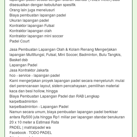
disesuaikan dengan kebutuhan spesifik
Orang lain juga menelusuri
Biaya pembuatan lapangan padel
Ukuran lapangan padel
Kontraktor lapangan Futsal
Kontraktor lapangan olah
Kontraktor lapangan mini soccer
Padel Court
Jasa Pembuatan Lapangan Olah & Kolam Renang Mengerjakan
lapangan Multifungsi, Futsal, Mini Soccer, Badminton, Bulu Tangkis,
Basket dsb
Lapangan Padel
Jasa Kontraktor Jakarta
hco › service › lapangan padel
Kami mengerjakan proyek lapangan padel secara menyeluruh: mulai
dari perencanaan layout, sistem pencahayaan, pemilihan material
kaca dan besi hollow, hingga
Biaya Pembuatan Lapangan Padel dan RAB Lengkap
karpetbadminton
karpetbadminton › Lapangan Padel
Namun secara umum, biaya pembuatan lapangan padel berkisar
antara Rp500 juta hingga Rp1 miliar per lapangan standar berukuran
20 x 10 meter a Estimasi Rata
PADEL | matrialpadel wa
Facebook · TODO PADEL