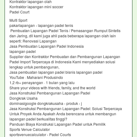
Kontraktor lapangan olah
Kontraktor lapangan mini soccer
Padel Court
Multi Sport
pakarlapangan › lapangan padel tenis
Pembuatan Lapangan Padel Tenis / Pemasangan Rumput Sintetis
dan Jaring, dll kami juga ahli pada beberapa lapangan olah lain
seperti: Renovasi Lapangan
Jasa Pembuatan Lapangan Padel Indonesia
lapangan padel
Supplier dan Kontraktor Pembuatan dan Pembangunan Lapangan
Padel Import Terpercaya di Indonesia Kami menyediakan solusi
lengkap untuk pembangunan,
Jasa pembuatan lapangan padel bisnis lapangan padel
YouTube · Maharani Produsindo
1,2 rb+ penayangan · 1 bulan yang lalu
Share your videos with friends, family, and the world
Jasa Konstruksi Pembangunan Lapangan Padel
Dongkrak Usaha
dominasigoogle dongkrakusaha › produk › j
Jasa Konstruksi Pembangunan Lapangan Padel: Solusi Terpercaya
Untuk Proyek Anda Apakah Anda berencana untuk membangun
lapangan padel berkualitas tinggi?
Panduan Biaya Konstruksi Lapangan Padel untuk Pemilik
Sports Venue Calculator
sportsvenuecalculator › Padel Courts