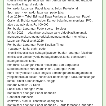
spesialis dalam perancangan dan pembangunan lapangan padel
berkualitas tinggi di seluruh
Kontraktor Lapangan Padel Jakarta: Solusi Profesional
Sport sport › kontraktor lapangan padel jaka
4 Jul 2026 — Tabel Estimasi Biaya Pembuatan Lapangan Padel ;
Opsional: Struktur Atap/Indoor, Kanopi baja ringan, membran PVC,
atau atap galvalum, Rp 100 000
Pembuatan Lapangan Padel sports › Services
30 Jan 2026 — adalah perusahaan yang didedikasikan untuk
mengembangkan, memproduksi, memasang, dan memelihara
Lapangan Padel sejak 2026
Pembuatan Lapangan Padel Kualitas Tinggi
› category › lantai olah › padel
memiliki spesialisasi sebagai jasa pembuatan lapangan futsal dan
mini soccer dan penyedia berbagai produk lantai olah seperti
lapangan padel, tenis,
Kontraktor Lapangan Padel Profesional dan Bergaransi
karpetbadminton karpetbadminton › Lapangan Padel
Kami menyediakan paket lengkap pembangunan lapangan padel
yang mencakup desain, konstruksi, pemasangan kaca, pemasangan
rumput sintetis, pencahayaan, hingga
Kenapa Memilih 77 Sport
Spesifikasi Lapangan Padel
Kontraktor Lapangan Padel Indonesia
Centroflor Indonesia
centroflor › produk › kontraktor lapangan pa
Kontraktor Lapangan Padel Indonesia · Harga terpasang lapangan