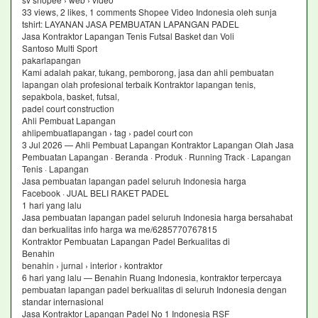
33 views, 2 likes, 1 comments Shopee Video Indonesia oleh sunja
tshirt: LAYANAN JASA PEMBUATAN LAPANGAN PADEL
Jasa Kontraktor Lapangan Tenis Futsal Basket dan Voli
Santoso Multi Sport
pakarlapangan
Kami adalah pakar, tukang, pemborong, jasa dan ahli pembuatan
lapangan olah profesional terbaik Kontraktor lapangan tenis,
sepakbola, basket, futsal,
padel court construction
Ahli Pembuat Lapangan
ahlipembuatlapangan › tag › padel court con
3 Jul 2026 — Ahli Pembuat Lapangan Kontraktor Lapangan Olah Jasa
Pembuatan Lapangan · Beranda · Produk · Running Track · Lapangan
Tenis · Lapangan
Jasa pembuatan lapangan padel seluruh Indonesia harga
Facebook · JUAL BELI RAKET PADEL
1 hari yang lalu
Jasa pembuatan lapangan padel seluruh Indonesia harga bersahabat
dan berkualitas info harga wa me/6285770767815
Kontraktor Pembuatan Lapangan Padel Berkualitas di
Benahin
benahin › jurnal › interior › kontraktor
6 hari yang lalu — Benahin Ruang Indonesia, kontraktor terpercaya
pembuatan lapangan padel berkualitas di seluruh Indonesia dengan
standar internasional
Jasa Kontraktor Lapangan Padel No 1 Indonesia RSF