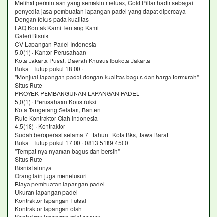
Melihat permintaan yang semakin meluas, Gold Pillar hadir sebagai
penyedia jasa pembuatan lapangan padel yang dapat dipercaya
Dengan fokus pada kualitas
FAQ Kontak Kami Tentang Kami
Galeri Bisnis
CV Lapangan Padel Indonesia
5,0(1) · Kantor Perusahaan
Kota Jakarta Pusat, Daerah Khusus Ibukota Jakarta
Buka ⋅ Tutup pukul 18 00 ·
"Menjual lapangan padel dengan kualitas bagus dan harga termurah"
Situs Rute
PROYEK PEMBANGUNAN LAPANGAN PADEL
5,0(1) · Perusahaan Konstruksi
Kota Tangerang Selatan, Banten
Rute Kontraktor Olah Indonesia
4,5(18) · Kontraktor
Sudah beroperasi selama 7+ tahun · Kota Bks, Jawa Barat
Buka ⋅ Tutup pukul 17 00 · 0813 5189 4500
"Tempat nya nyaman bagus dan bersih"
Situs Rute
Bisnis lainnya
Orang lain juga menelusuri
Biaya pembuatan lapangan padel
Ukuran lapangan padel
Kontraktor lapangan Futsal
Kontraktor lapangan olah
Kontraktor lapangan mini soccer