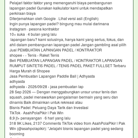
Pelajari faktor faktor yang memengaruhi biaya pembangunan
lapangan padel Gunakan kalkulator kami untuk mendapatkan
perkiraan biaya
Diterjemahkan oleh Google · Lihat versi asli (English)
Ingin punya lapangan padel? bingung mau mulai darimana
Instagram · pesona kontraktor
10+ suka · 4 bulan yang lalu
lapangan baru? kami solusinya, hanya kami yang serius, fokus, dan
ahli dalam pembangunan lapangan padel Jangan gambling asal pilih
Jual PEMBUATAN LAPANGAN PADEL / KONTRAKTOR
shopee › › Tenis › Raket Tenis
Beli PEMBUATAN LAPANGAN PADEL / KONTRAKTOR LAPANGAN
RUMPUT SINTETIS PADEL / TENIS PADEL PAKET FULLSET Terbaru
Harga Murah di Shopee
Jasa Pembuatan Lapangan Paddle Ball | Adhyasta
adhyasta
adhyasta › 2026/09/28 › jasa pembuatan lap
28 Sep 2026 — Dengan menggabungkan unsur unsur tenis dan
squash, padel menawarkan pengalaman bermain yang seru dan
dinamis Baik dimainkan untuk rekreasi atau
Bisnis Padel: Peluang Daya Tarik dan Investasi
TikTok · AsahPolaPikir l Pak Win
8,9 jt+ penayangan · 6 hari yang lalu
318 9K Likes, 2137 Comments TikTok video from AsahPolaPikir l Pak
Win (@asahpolapikir): “Jelajahi bisnis lapangan padel yang sedang
booming