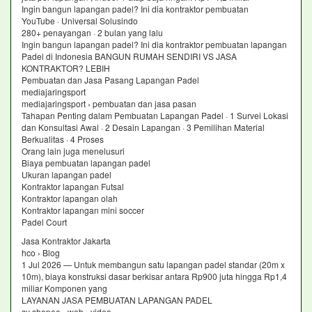
Ingin bangun lapangan padel? Ini dia kontraktor pembuatan
YouTube · Universal Solusindo
280+ penayangan · 2 bulan yang lalu
Ingin bangun lapangan padel? Ini dia kontraktor pembuatan lapangan
Padel di Indonesia BANGUN RUMAH SENDIRI VS JASA
KONTRAKTOR? LEBIH
Pembuatan dan Jasa Pasang Lapangan Padel
mediajaringsport
mediajaringsport › pembuatan dan jasa pasan
Tahapan Penting dalam Pembuatan Lapangan Padel · 1 Survei Lokasi
dan Konsultasi Awal · 2 Desain Lapangan · 3 Pemilihan Material
Berkualitas · 4 Proses
Orang lain juga menelusuri
Biaya pembuatan lapangan padel
Ukuran lapangan padel
Kontraktor lapangan Futsal
Kontraktor lapangan olah
Kontraktor lapangan mini soccer
Padel Court
Jasa Kontraktor Jakarta
hco › Blog
1 Jul 2026 — Untuk membangun satu lapangan padel standar (20m x
10m), biaya konstruksi dasar berkisar antara Rp900 juta hingga Rp1,4
miliar Komponen yang
LAYANAN JASA PEMBUATAN LAPANGAN PADEL
sv shopee › web › video