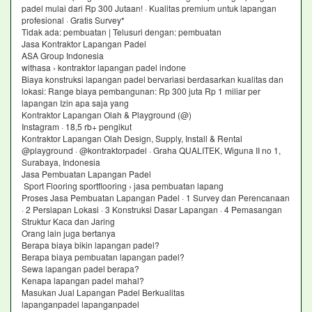
padel mulai dari Rp 300 Jutaan! · Kualitas premium untuk lapangan
profesional · Gratis Survey*
Tidak ada: pembuatan ‎| Telusuri dengan: pembuatan
Jasa Kontraktor Lapangan Padel
ASA Group Indonesia
withasa › kontraktor lapangan padel indone
Biaya konstruksi lapangan padel bervariasi berdasarkan kualitas dan
lokasi: Range biaya pembangunan: Rp 300 juta Rp 1 miliar per
lapangan Izin apa saja yang
Kontraktor Lapangan Olah & Playground (@)
Instagram · 18,5 rb+ pengikut
Kontraktor Lapangan Olah Design, Supply, Install & Rental
@playground · @kontraktorpadel · Graha QUALITEK, Wiguna II no 1,
Surabaya, Indonesia
Jasa Pembuatan Lapangan Padel
Sport Flooring sportflooring › jasa pembuatan lapang
Proses Jasa Pembuatan Lapangan Padel · 1 Survey dan Perencanaan
· 2 Persiapan Lokasi · 3 Konstruksi Dasar Lapangan · 4 Pemasangan
Struktur Kaca dan Jaring
Orang lain juga bertanya
Berapa biaya bikin lapangan padel?
Berapa biaya pembuatan lapangan padel?
Sewa lapangan padel berapa?
Kenapa lapangan padel mahal?
Masukan Jual Lapangan Padel Berkualitas
lapanganpadel lapanganpadel