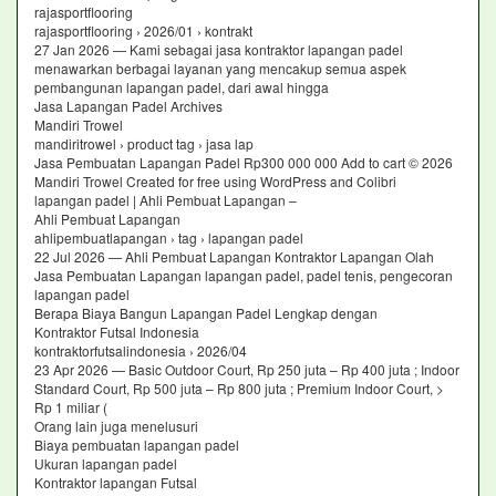
rajasportflooring
rajasportflooring › 2026/01 › kontrakt
27 Jan 2026 — Kami sebagai jasa kontraktor lapangan padel
menawarkan berbagai layanan yang mencakup semua aspek
pembangunan lapangan padel, dari awal hingga
Jasa Lapangan Padel Archives
Mandiri Trowel
mandiritrowel › product tag › jasa lap
Jasa Pembuatan Lapangan Padel Rp300 000 000 Add to cart © 2026
Mandiri Trowel Created for free using WordPress and Colibri
lapangan padel | Ahli Pembuat Lapangan –
Ahli Pembuat Lapangan
ahlipembuatlapangan › tag › lapangan padel
22 Jul 2026 — Ahli Pembuat Lapangan Kontraktor Lapangan Olah
Jasa Pembuatan Lapangan lapangan padel, padel tenis, pengecoran
lapangan padel
Berapa Biaya Bangun Lapangan Padel Lengkap dengan
Kontraktor Futsal Indonesia
kontraktorfutsalindonesia › 2026/04
23 Apr 2026 — Basic Outdoor Court, Rp 250 juta – Rp 400 juta ; Indoor
Standard Court, Rp 500 juta – Rp 800 juta ; Premium Indoor Court, >
Rp 1 miliar (
Orang lain juga menelusuri
Biaya pembuatan lapangan padel
Ukuran lapangan padel
Kontraktor lapangan Futsal