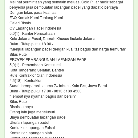
Melihat permintaan yang semakin meluas, Gold Pillar hadir sebagai
penyedia jasa pembuatan lapangan padel yang dapat dipercaya
Dengan fokus pada kualitas
FAQ Kontak Kami Tentang Kami
Galeri Bisnis
CV Lapangan Padel Indonesia
5,0(1) · Kantor Perusahaan
Kota Jakarta Pusat, Daerah Khusus Ibukota Jakarta
Buka ⋅ Tutup pukul 18 00 ·
"Menjual lapangan padel dengan kualitas bagus dan harga termurah"
Situs Rute
PROYEK PEMBANGUNAN LAPANGAN PADEL
5,0(1) · Perusahaan Konstruksi
Kota Tangerang Selatan, Banten
Rute Kontraktor Olah Indonesia
4,5(18) · Kontraktor
Sudah beroperasi selama 7+ tahun · Kota Bks, Jawa Barat
Buka ⋅ Tutup pukul 17 00 · 0813 5189 4500
"Tempat nya nyaman bagus dan bersih"
Situs Rute
Bisnis lainnya
Orang lain juga menelusuri
Biaya pembuatan lapangan padel
Ukuran lapangan padel
Kontraktor lapangan Futsal
Kontraktor lapangan olah
Kontraktor lapangan mini soccer