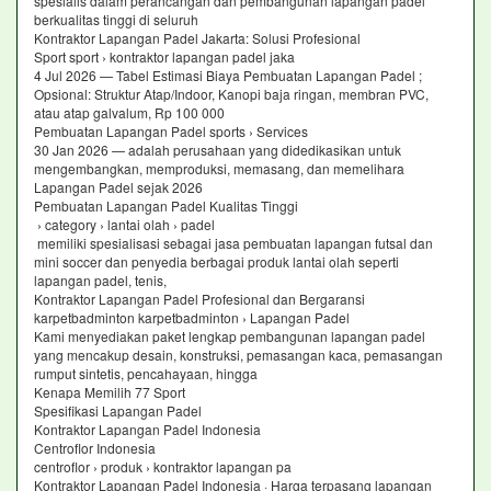
spesialis dalam perancangan dan pembangunan lapangan padel
berkualitas tinggi di seluruh
Kontraktor Lapangan Padel Jakarta: Solusi Profesional
Sport sport › kontraktor lapangan padel jaka
4 Jul 2026 — Tabel Estimasi Biaya Pembuatan Lapangan Padel ;
Opsional: Struktur Atap/Indoor, Kanopi baja ringan, membran PVC,
atau atap galvalum, Rp 100 000
Pembuatan Lapangan Padel sports › Services
30 Jan 2026 — adalah perusahaan yang didedikasikan untuk
mengembangkan, memproduksi, memasang, dan memelihara
Lapangan Padel sejak 2026
Pembuatan Lapangan Padel Kualitas Tinggi
› category › lantai olah › padel
memiliki spesialisasi sebagai jasa pembuatan lapangan futsal dan
mini soccer dan penyedia berbagai produk lantai olah seperti
lapangan padel, tenis,
Kontraktor Lapangan Padel Profesional dan Bergaransi
karpetbadminton karpetbadminton › Lapangan Padel
Kami menyediakan paket lengkap pembangunan lapangan padel
yang mencakup desain, konstruksi, pemasangan kaca, pemasangan
rumput sintetis, pencahayaan, hingga
Kenapa Memilih 77 Sport
Spesifikasi Lapangan Padel
Kontraktor Lapangan Padel Indonesia
Centroflor Indonesia
centroflor › produk › kontraktor lapangan pa
Kontraktor Lapangan Padel Indonesia · Harga terpasang lapangan