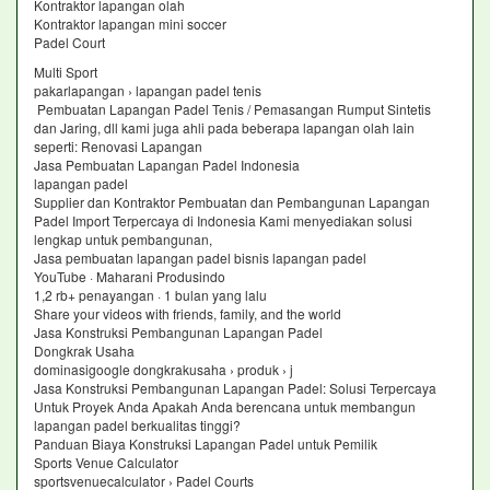
Kontraktor lapangan olah
Kontraktor lapangan mini soccer
Padel Court
Multi Sport
pakarlapangan › lapangan padel tenis
Pembuatan Lapangan Padel Tenis / Pemasangan Rumput Sintetis
dan Jaring, dll kami juga ahli pada beberapa lapangan olah lain
seperti: Renovasi Lapangan
Jasa Pembuatan Lapangan Padel Indonesia
lapangan padel
Supplier dan Kontraktor Pembuatan dan Pembangunan Lapangan
Padel Import Terpercaya di Indonesia Kami menyediakan solusi
lengkap untuk pembangunan,
Jasa pembuatan lapangan padel bisnis lapangan padel
YouTube · Maharani Produsindo
1,2 rb+ penayangan · 1 bulan yang lalu
Share your videos with friends, family, and the world
Jasa Konstruksi Pembangunan Lapangan Padel
Dongkrak Usaha
dominasigoogle dongkrakusaha › produk › j
Jasa Konstruksi Pembangunan Lapangan Padel: Solusi Terpercaya
Untuk Proyek Anda Apakah Anda berencana untuk membangun
lapangan padel berkualitas tinggi?
Panduan Biaya Konstruksi Lapangan Padel untuk Pemilik
Sports Venue Calculator
sportsvenuecalculator › Padel Courts