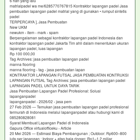
6 hari yang lalu
matrialpadel wa me/6285770767815 Kontraktor lapangan padel Jasa
pembuatan lapangan padel matrial yang di gunakan • rumput sintetis
padel
TERPERCAYA ], Jasa Pembuatan
New UKM
newukm › item › mark › spam
Berpengalaman sebagai kontraktor lapangan padel Indonesia dan
kontraktor lapangan padel Jakarta Tim ahli dalam menentukan ukuran
lapangan padel, luas lapangan
Rp 100 000,00
Tag Archives: jasa pembuatan lapangan padel
manna flooring
manna flooring › tag › jasa pembuatan lapan
KONTRAKTOR LAPANGAN FUTSAL JASA PEMBUATAN KONTRUKSI
LAPANGAN FUTSAL Tag Archives: jasa pembuatan lapangan padel
LAPANGAN PADEL UNTUK DAYA TARIK
Jasa Pembuatan Lapangan Padel Profesional: Solusi
lapanganpadel
lapanganpadel › 2026/02 › jasa pem
27 Feb 2026 — Temukan jasa pembuatan lapangan padel profesional
termurah di Indonesia melalui lapanganpadel atau hubungi kami di
085280828081
Syarat Membuat Lapangan Padel di Indonesia
Gapura Office virtualofficeku › Article
20 Mei 2026 — Estimasi Biaya Pembangunan ; Outdoor: Rp600–800
juta per lapangan ; Indoor + atap baja ringan: Rp1–1,2 miliar