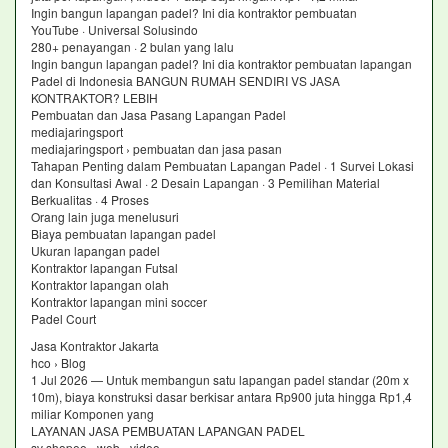
Ingin bangun lapangan padel? Ini dia kontraktor pembuatan
YouTube · Universal Solusindo
280+ penayangan · 2 bulan yang lalu
Ingin bangun lapangan padel? Ini dia kontraktor pembuatan lapangan
Padel di Indonesia BANGUN RUMAH SENDIRI VS JASA
KONTRAKTOR? LEBIH
Pembuatan dan Jasa Pasang Lapangan Padel
mediajaringsport
mediajaringsport › pembuatan dan jasa pasan
Tahapan Penting dalam Pembuatan Lapangan Padel · 1 Survei Lokasi
dan Konsultasi Awal · 2 Desain Lapangan · 3 Pemilihan Material
Berkualitas · 4 Proses
Orang lain juga menelusuri
Biaya pembuatan lapangan padel
Ukuran lapangan padel
Kontraktor lapangan Futsal
Kontraktor lapangan olah
Kontraktor lapangan mini soccer
Padel Court
Jasa Kontraktor Jakarta
hco › Blog
1 Jul 2026 — Untuk membangun satu lapangan padel standar (20m x
10m), biaya konstruksi dasar berkisar antara Rp900 juta hingga Rp1,4
miliar Komponen yang
LAYANAN JASA PEMBUATAN LAPANGAN PADEL
sv shopee › web › video