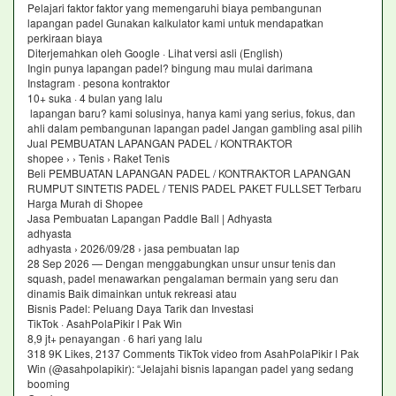
Pelajari faktor faktor yang memengaruhi biaya pembangunan
lapangan padel Gunakan kalkulator kami untuk mendapatkan
perkiraan biaya
Diterjemahkan oleh Google · Lihat versi asli (English)
Ingin punya lapangan padel? bingung mau mulai darimana
Instagram · pesona kontraktor
10+ suka · 4 bulan yang lalu
lapangan baru? kami solusinya, hanya kami yang serius, fokus, dan
ahli dalam pembangunan lapangan padel Jangan gambling asal pilih
Jual PEMBUATAN LAPANGAN PADEL / KONTRAKTOR
shopee › › Tenis › Raket Tenis
Beli PEMBUATAN LAPANGAN PADEL / KONTRAKTOR LAPANGAN
RUMPUT SINTETIS PADEL / TENIS PADEL PAKET FULLSET Terbaru
Harga Murah di Shopee
Jasa Pembuatan Lapangan Paddle Ball | Adhyasta
adhyasta
adhyasta › 2026/09/28 › jasa pembuatan lap
28 Sep 2026 — Dengan menggabungkan unsur unsur tenis dan
squash, padel menawarkan pengalaman bermain yang seru dan
dinamis Baik dimainkan untuk rekreasi atau
Bisnis Padel: Peluang Daya Tarik dan Investasi
TikTok · AsahPolaPikir l Pak Win
8,9 jt+ penayangan · 6 hari yang lalu
318 9K Likes, 2137 Comments TikTok video from AsahPolaPikir l Pak
Win (@asahpolapikir): “Jelajahi bisnis lapangan padel yang sedang
booming