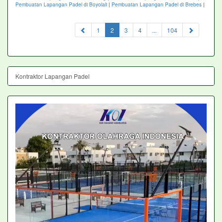
Pembuatan Lapangan Padel di Boyolali
|
Pembuatan Lapangan Padel di Brebes
|
(current)
1
2
3
4
...
104
Kontraktor Lapangan Padel