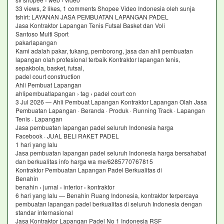
33 views, 2 likes, 1 comments Shopee Video Indonesia oleh sunja
tshirt: LAYANAN JASA PEMBUATAN LAPANGAN PADEL
Jasa Kontraktor Lapangan Tenis Futsal Basket dan Voli
Santoso Multi Sport
pakarlapangan
Kami adalah pakar, tukang, pemborong, jasa dan ahli pembuatan
lapangan olah profesional terbaik Kontraktor lapangan tenis,
sepakbola, basket, futsal,
padel court construction
Ahli Pembuat Lapangan
ahlipembuatlapangan › tag › padel court con
3 Jul 2026 — Ahli Pembuat Lapangan Kontraktor Lapangan Olah Jasa
Pembuatan Lapangan · Beranda · Produk · Running Track · Lapangan
Tenis · Lapangan
Jasa pembuatan lapangan padel seluruh Indonesia harga
Facebook · JUAL BELI RAKET PADEL
1 hari yang lalu
Jasa pembuatan lapangan padel seluruh Indonesia harga bersahabat
dan berkualitas info harga wa me/6285770767815
Kontraktor Pembuatan Lapangan Padel Berkualitas di
Benahin
benahin › jurnal › interior › kontraktor
6 hari yang lalu — Benahin Ruang Indonesia, kontraktor terpercaya
pembuatan lapangan padel berkualitas di seluruh Indonesia dengan
standar internasional
Jasa Kontraktor Lapangan Padel No 1 Indonesia RSF