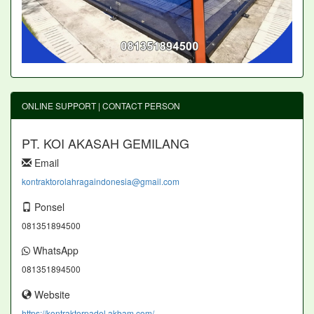
ONLINE SUPPORT | CONTACT PERSON
PT. KOI AKASAH GEMILANG
Email
kontraktorolahragaindonesia@gmail.com
Ponsel
081351894500
WhatsApp
081351894500
Website
https://kontraktorpadel.akbam.com/