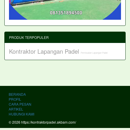
PRODUK TERPOPULER
Kontraktor Lapangan Padel
Pembuatan Lapangan Padel
BERANDA
PROFIL
CARA PESAN
ARTIKEL
HUBUNGI KAMI
© 2026 https://kontraktorpadel.akbam.com/
PT. KOI AKASAH GEMILANG Kontraktor Lapangan Padel Terbaik dan