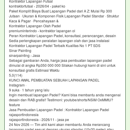
Kontraktor Lapangan Futsal
kontraktorfutsal › 2026/04 › paket ko
Paket Komplit Biaya Buat Lapangan Padel dari A Z: Mulai Rp 300
Jutaan · Ukuran & Komponen Fisik Lapangan Padel Standar · Struktur
Kaca & Pagar · Pencahayaan &
Kontraktor Lapangan Olah Padel
premiuminterindo › kontraktor lapangan ol
Peran Kontraktor Lapangan Padel, konsultasi, perancangan, desain
Sedia perlengkapan peralatan lapangan olah dan jasa instalasi
Kontraktor Lapangan Padel Terbaik Kualitas No 1 PT SDS
Sinar Painting
sinarpainting › Jasa
Sebagai gambaran Anda, harga jasa pembuatan lapangan padel
dimulai di angka Rp350 000 000 Silakan hubungi kami di sini untuk
konsultasi gratis Estimasi Waktu
5,0(114)
KUNCI AWAL PEMBUATAN SEBUAH LAPANGAN PADEL
Instagram ·
9 suka · 1 tahun yang lalu
Ingin membuat lapangan Padel? Kami bisa membantu anda mengenai
desain dan RAB gratis!! Testimoni: youtube/shorts/NSiM OxMMtU?
feature
Jasa Pembuatan Lapangan Padel : Kontraktor Lapangan Padel
rajasportindonesia
rajasportindonesia › 2026/11 › jasa pe
24 Nov 2026 — Tim ahli kami akan membantu Anda merancang
lapangan padel sesuai dengan ukuran standar (10x20 meter) atau