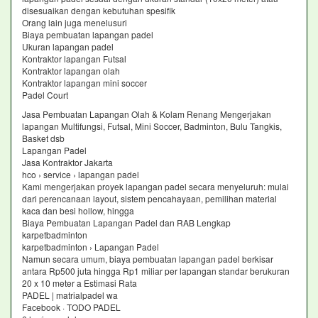
disesuaikan dengan kebutuhan spesifik
Orang lain juga menelusuri
Biaya pembuatan lapangan padel
Ukuran lapangan padel
Kontraktor lapangan Futsal
Kontraktor lapangan olah
Kontraktor lapangan mini soccer
Padel Court
Jasa Pembuatan Lapangan Olah & Kolam Renang Mengerjakan
lapangan Multifungsi, Futsal, Mini Soccer, Badminton, Bulu Tangkis,
Basket dsb
Lapangan Padel
Jasa Kontraktor Jakarta
hco › service › lapangan padel
Kami mengerjakan proyek lapangan padel secara menyeluruh: mulai
dari perencanaan layout, sistem pencahayaan, pemilihan material
kaca dan besi hollow, hingga
Biaya Pembuatan Lapangan Padel dan RAB Lengkap
karpetbadminton
karpetbadminton › Lapangan Padel
Namun secara umum, biaya pembuatan lapangan padel berkisar
antara Rp500 juta hingga Rp1 miliar per lapangan standar berukuran
20 x 10 meter a Estimasi Rata
PADEL | matrialpadel wa
Facebook · TODO PADEL