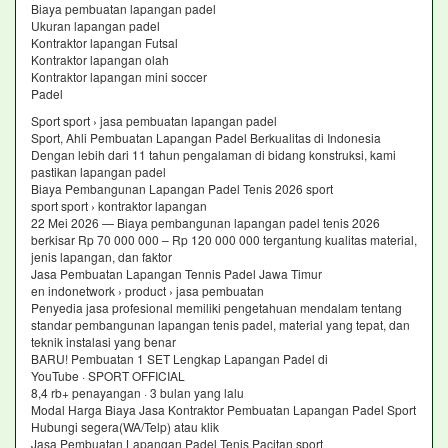
Biaya pembuatan lapangan padel
Ukuran lapangan padel
Kontraktor lapangan Futsal
Kontraktor lapangan olah
Kontraktor lapangan mini soccer
Padel
Sport sport › jasa pembuatan lapangan padel
Sport, Ahli Pembuatan Lapangan Padel Berkualitas di Indonesia
Dengan lebih dari 11 tahun pengalaman di bidang konstruksi, kami
pastikan lapangan padel
Biaya Pembangunan Lapangan Padel Tenis 2026 sport
sport sport › kontraktor lapangan
22 Mei 2026 — Biaya pembangunan lapangan padel tenis 2026
berkisar Rp 70 000 000 – Rp 120 000 000 tergantung kualitas material,
jenis lapangan, dan faktor
Jasa Pembuatan Lapangan Tennis Padel Jawa Timur
en indonetwork › product › jasa pembuatan
Penyedia jasa profesional memiliki pengetahuan mendalam tentang
standar pembangunan lapangan tenis padel, material yang tepat, dan
teknik instalasi yang benar
BARU! Pembuatan 1 SET Lengkap Lapangan Padel di
YouTube · SPORT OFFICIAL
8,4 rb+ penayangan · 3 bulan yang lalu
Modal Harga Biaya Jasa Kontraktor Pembuatan Lapangan Padel Sport
Hubungi segera(WA/Telp) atau klik
Jasa Pembuatan Lapangan Padel Tenis Pacitan sport