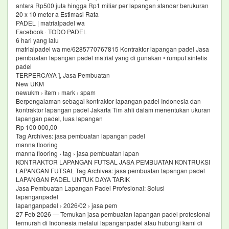
antara Rp500 juta hingga Rp1 miliar per lapangan standar berukuran
20 x 10 meter a Estimasi Rata
PADEL | matrialpadel wa
Facebook · TODO PADEL
6 hari yang lalu
matrialpadel wa me/6285770767815 Kontraktor lapangan padel Jasa
pembuatan lapangan padel matrial yang di gunakan • rumput sintetis
padel
TERPERCAYA ], Jasa Pembuatan
New UKM
newukm › item › mark › spam
Berpengalaman sebagai kontraktor lapangan padel Indonesia dan
kontraktor lapangan padel Jakarta Tim ahli dalam menentukan ukuran
lapangan padel, luas lapangan
Rp 100 000,00
Tag Archives: jasa pembuatan lapangan padel
manna flooring
manna flooring › tag › jasa pembuatan lapan
KONTRAKTOR LAPANGAN FUTSAL JASA PEMBUATAN KONTRUKSI
LAPANGAN FUTSAL Tag Archives: jasa pembuatan lapangan padel
LAPANGAN PADEL UNTUK DAYA TARIK
Jasa Pembuatan Lapangan Padel Profesional: Solusi
lapanganpadel
lapanganpadel › 2026/02 › jasa pem
27 Feb 2026 — Temukan jasa pembuatan lapangan padel profesional
termurah di Indonesia melalui lapanganpadel atau hubungi kami di