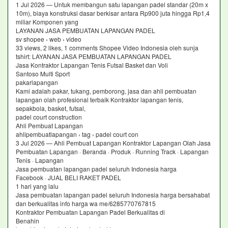
1 Jul 2026 — Untuk membangun satu lapangan padel standar (20m x
10m), biaya konstruksi dasar berkisar antara Rp900 juta hingga Rp1,4
miliar Komponen yang
LAYANAN JASA PEMBUATAN LAPANGAN PADEL
sv shopee › web › video
33 views, 2 likes, 1 comments Shopee Video Indonesia oleh sunja
tshirt: LAYANAN JASA PEMBUATAN LAPANGAN PADEL
Jasa Kontraktor Lapangan Tenis Futsal Basket dan Voli
Santoso Multi Sport
pakarlapangan
Kami adalah pakar, tukang, pemborong, jasa dan ahli pembuatan
lapangan olah profesional terbaik Kontraktor lapangan tenis,
sepakbola, basket, futsal,
padel court construction
Ahli Pembuat Lapangan
ahlipembuatlapangan › tag › padel court con
3 Jul 2026 — Ahli Pembuat Lapangan Kontraktor Lapangan Olah Jasa
Pembuatan Lapangan · Beranda · Produk · Running Track · Lapangan
Tenis · Lapangan
Jasa pembuatan lapangan padel seluruh Indonesia harga
Facebook · JUAL BELI RAKET PADEL
1 hari yang lalu
Jasa pembuatan lapangan padel seluruh Indonesia harga bersahabat
dan berkualitas info harga wa me/6285770767815
Kontraktor Pembuatan Lapangan Padel Berkualitas di
Benahin