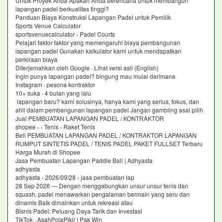
Untuk Proyek Anda Apakah Anda berencana untuk membangun
lapangan padel berkualitas tinggi?
Panduan Biaya Konstruksi Lapangan Padel untuk Pemilik
Sports Venue Calculator
sportsvenuecalculator › Padel Courts
Pelajari faktor faktor yang memengaruhi biaya pembangunan
lapangan padel Gunakan kalkulator kami untuk mendapatkan
perkiraan biaya
Diterjemahkan oleh Google · Lihat versi asli (English)
Ingin punya lapangan padel? bingung mau mulai darimana
Instagram · pesona kontraktor
10+ suka · 4 bulan yang lalu
lapangan baru? kami solusinya, hanya kami yang serius, fokus, dan
ahli dalam pembangunan lapangan padel Jangan gambling asal pilih
Jual PEMBUATAN LAPANGAN PADEL / KONTRAKTOR
shopee › › Tenis › Raket Tenis
Beli PEMBUATAN LAPANGAN PADEL / KONTRAKTOR LAPANGAN
RUMPUT SINTETIS PADEL / TENIS PADEL PAKET FULLSET Terbaru
Harga Murah di Shopee
Jasa Pembuatan Lapangan Paddle Ball | Adhyasta
adhyasta
adhyasta › 2026/09/28 › jasa pembuatan lap
28 Sep 2026 — Dengan menggabungkan unsur unsur tenis dan
squash, padel menawarkan pengalaman bermain yang seru dan
dinamis Baik dimainkan untuk rekreasi atau
Bisnis Padel: Peluang Daya Tarik dan Investasi
TikTok · AsahPolaPikir l Pak Win