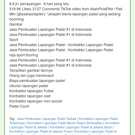
8,9 jt+ penayangan · 6 hari yang lalu
318 9K Likes, 2137 Comments TikTok video from AsahPolaPikir l Pak
Win (@asahpolapikir): “Jelajahi bisnis lapangan padel yang sedang
booming
Gambar
Jasa Pembuatan Lapangan Padel #1 di Indonesia
Jasa Pembuatan Lapangan Padel #1 di Indonesia
Sport
Jasa Pembuatan Lapangan Padel : Kontraktor Lapangan Padel
Jasa Pembuatan Lapangan Padel : Kontraktor Lapangan Padel
raja sport flooring
Jasa Pembuatan Lapangan Padel #1 di Indonesia
Jasa Pembuatan Lapangan Padel #1 di Indonesia
Tampilkan gambar lainnya
Orang lain juga menelusuri
Biaya pembuatan lapangan padel
Ukuran lapangan padel
Kontraktor lapangan Futsal
Kontraktor lapangan olah
Kontraktor lapangan mini soccer
Padel Court
Tag :
Jasa Pembuatan Lapangan Padel Terbaik
|
Kontraktor Lapangan Padel
Terpercaya
|
Kontraktor Lapangan Padel Murah Bagus Berkualitas
|
Kontraktor
Lapangan Padel di Jakarta
|
Kontraktor Lapangan Padel di Jakarta Barat
|
Kontraktor Lapangan Padel di Jakarta Pusat
|
Kontraktor Lapangan Padel di