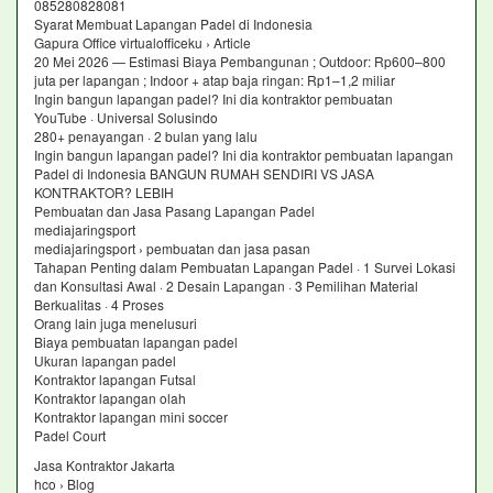
085280828081
Syarat Membuat Lapangan Padel di Indonesia
Gapura Office virtualofficeku › Article
20 Mei 2026 — Estimasi Biaya Pembangunan ; Outdoor: Rp600–800
juta per lapangan ; Indoor + atap baja ringan: Rp1–1,2 miliar
Ingin bangun lapangan padel? Ini dia kontraktor pembuatan
YouTube · Universal Solusindo
280+ penayangan · 2 bulan yang lalu
Ingin bangun lapangan padel? Ini dia kontraktor pembuatan lapangan
Padel di Indonesia BANGUN RUMAH SENDIRI VS JASA
KONTRAKTOR? LEBIH
Pembuatan dan Jasa Pasang Lapangan Padel
mediajaringsport
mediajaringsport › pembuatan dan jasa pasan
Tahapan Penting dalam Pembuatan Lapangan Padel · 1 Survei Lokasi
dan Konsultasi Awal · 2 Desain Lapangan · 3 Pemilihan Material
Berkualitas · 4 Proses
Orang lain juga menelusuri
Biaya pembuatan lapangan padel
Ukuran lapangan padel
Kontraktor lapangan Futsal
Kontraktor lapangan olah
Kontraktor lapangan mini soccer
Padel Court
Jasa Kontraktor Jakarta
hco › Blog