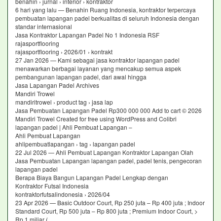
benahin › jurnal › interior › kontraktor
6 hari yang lalu — Benahin Ruang Indonesia, kontraktor terpercaya
pembuatan lapangan padel berkualitas di seluruh Indonesia dengan
standar internasional
Jasa Kontraktor Lapangan Padel No 1 Indonesia RSF
rajasportflooring
rajasportflooring › 2026/01 › kontrakt
27 Jan 2026 — Kami sebagai jasa kontraktor lapangan padel
menawarkan berbagai layanan yang mencakup semua aspek
pembangunan lapangan padel, dari awal hingga
Jasa Lapangan Padel Archives
Mandiri Trowel
mandiritrowel › product tag › jasa lap
Jasa Pembuatan Lapangan Padel Rp300 000 000 Add to cart © 2026
Mandiri Trowel Created for free using WordPress and Colibri
lapangan padel | Ahli Pembuat Lapangan –
Ahli Pembuat Lapangan
ahlipembuatlapangan › tag › lapangan padel
22 Jul 2026 — Ahli Pembuat Lapangan Kontraktor Lapangan Olah
Jasa Pembuatan Lapangan lapangan padel, padel tenis, pengecoran
lapangan padel
Berapa Biaya Bangun Lapangan Padel Lengkap dengan
Kontraktor Futsal Indonesia
kontraktorfutsalindonesia › 2026/04
23 Apr 2026 — Basic Outdoor Court, Rp 250 juta – Rp 400 juta ; Indoor
Standard Court, Rp 500 juta – Rp 800 juta ; Premium Indoor Court, >
Rp 1 miliar (