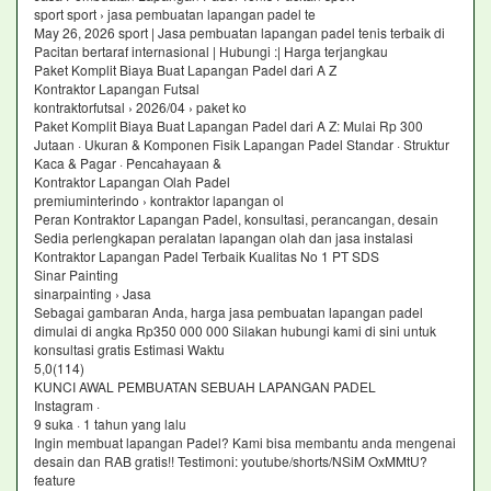
sport sport › jasa pembuatan lapangan padel te
May 26, 2026 sport | Jasa pembuatan lapangan padel tenis terbaik di
Pacitan bertaraf internasional | Hubungi :| Harga terjangkau
Paket Komplit Biaya Buat Lapangan Padel dari A Z
Kontraktor Lapangan Futsal
kontraktorfutsal › 2026/04 › paket ko
Paket Komplit Biaya Buat Lapangan Padel dari A Z: Mulai Rp 300
Jutaan · Ukuran & Komponen Fisik Lapangan Padel Standar · Struktur
Kaca & Pagar · Pencahayaan &
Kontraktor Lapangan Olah Padel
premiuminterindo › kontraktor lapangan ol
Peran Kontraktor Lapangan Padel, konsultasi, perancangan, desain
Sedia perlengkapan peralatan lapangan olah dan jasa instalasi
Kontraktor Lapangan Padel Terbaik Kualitas No 1 PT SDS
Sinar Painting
sinarpainting › Jasa
Sebagai gambaran Anda, harga jasa pembuatan lapangan padel
dimulai di angka Rp350 000 000 Silakan hubungi kami di sini untuk
konsultasi gratis Estimasi Waktu
5,0(114)
KUNCI AWAL PEMBUATAN SEBUAH LAPANGAN PADEL
Instagram ·
9 suka · 1 tahun yang lalu
Ingin membuat lapangan Padel? Kami bisa membantu anda mengenai
desain dan RAB gratis!! Testimoni: youtube/shorts/NSiM OxMMtU?
feature