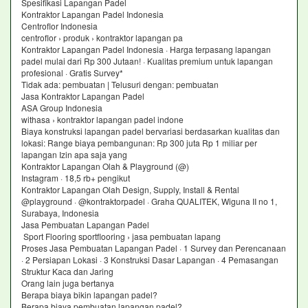
Spesifikasi Lapangan Padel
Kontraktor Lapangan Padel Indonesia
Centroflor Indonesia
centroflor › produk › kontraktor lapangan pa
Kontraktor Lapangan Padel Indonesia · Harga terpasang lapangan
padel mulai dari Rp 300 Jutaan! · Kualitas premium untuk lapangan
profesional · Gratis Survey*
Tidak ada: pembuatan ‎| Telusuri dengan: pembuatan
Jasa Kontraktor Lapangan Padel
ASA Group Indonesia
withasa › kontraktor lapangan padel indone
Biaya konstruksi lapangan padel bervariasi berdasarkan kualitas dan
lokasi: Range biaya pembangunan: Rp 300 juta Rp 1 miliar per
lapangan Izin apa saja yang
Kontraktor Lapangan Olah & Playground (@)
Instagram · 18,5 rb+ pengikut
Kontraktor Lapangan Olah Design, Supply, Install & Rental
@playground · @kontraktorpadel · Graha QUALITEK, Wiguna II no 1,
Surabaya, Indonesia
Jasa Pembuatan Lapangan Padel
Sport Flooring sportflooring › jasa pembuatan lapang
Proses Jasa Pembuatan Lapangan Padel · 1 Survey dan Perencanaan
· 2 Persiapan Lokasi · 3 Konstruksi Dasar Lapangan · 4 Pemasangan
Struktur Kaca dan Jaring
Orang lain juga bertanya
Berapa biaya bikin lapangan padel?
Berapa biaya pembuatan lapangan padel?