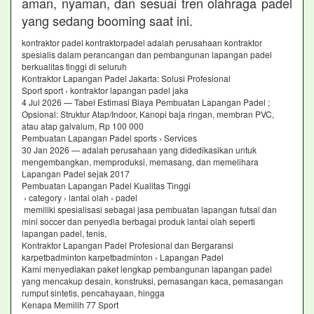
aman, nyaman, dan sesuai tren olahraga padel
yang sedang booming saat ini.
kontraktor padel kontraktorpadel adalah perusahaan kontraktor
spesialis dalam perancangan dan pembangunan lapangan padel
berkualitas tinggi di seluruh
Kontraktor Lapangan Padel Jakarta: Solusi Profesional
Sport sport › kontraktor lapangan padel jaka
4 Jul 2026 — Tabel Estimasi Biaya Pembuatan Lapangan Padel ;
Opsional: Struktur Atap/Indoor, Kanopi baja ringan, membran PVC,
atau atap galvalum, Rp 100 000
Pembuatan Lapangan Padel sports › Services
30 Jan 2026 — adalah perusahaan yang didedikasikan untuk
mengembangkan, memproduksi, memasang, dan memelihara
Lapangan Padel sejak 2017
Pembuatan Lapangan Padel Kualitas Tinggi
› category › lantai olah › padel
memiliki spesialisasi sebagai jasa pembuatan lapangan futsal dan
mini soccer dan penyedia berbagai produk lantai olah seperti
lapangan padel, tenis,
Kontraktor Lapangan Padel Profesional dan Bergaransi
karpetbadminton karpetbadminton › Lapangan Padel
Kami menyediakan paket lengkap pembangunan lapangan padel
yang mencakup desain, konstruksi, pemasangan kaca, pemasangan
rumput sintetis, pencahayaan, hingga
Kenapa Memilih 77 Sport