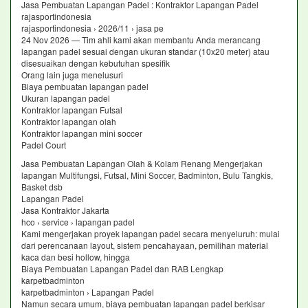
Jasa Pembuatan Lapangan Padel : Kontraktor Lapangan Padel
rajasportindonesia
rajasportindonesia › 2026/11 › jasa pe
24 Nov 2026 — Tim ahli kami akan membantu Anda merancang
lapangan padel sesuai dengan ukuran standar (10x20 meter) atau
disesuaikan dengan kebutuhan spesifik
Orang lain juga menelusuri
Biaya pembuatan lapangan padel
Ukuran lapangan padel
Kontraktor lapangan Futsal
Kontraktor lapangan olah
Kontraktor lapangan mini soccer
Padel Court
Jasa Pembuatan Lapangan Olah & Kolam Renang Mengerjakan
lapangan Multifungsi, Futsal, Mini Soccer, Badminton, Bulu Tangkis,
Basket dsb
Lapangan Padel
Jasa Kontraktor Jakarta
hco › service › lapangan padel
Kami mengerjakan proyek lapangan padel secara menyeluruh: mulai
dari perencanaan layout, sistem pencahayaan, pemilihan material
kaca dan besi hollow, hingga
Biaya Pembuatan Lapangan Padel dan RAB Lengkap
karpetbadminton
karpetbadminton › Lapangan Padel
Namun secara umum, biaya pembuatan lapangan padel berkisar