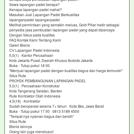
Sewa lapangan padel berapa?
Kenapa lapangan padel mahal?
Masukan Jual Lapangan Padel Berkualitas
lapanganpadel lapanganpadel
Melihat permintaan yang semakin meluas, Gold Pillar hadir sebagai
penyedia jasa pembuatan lapangan padel yang dapat dipercaya
Dengan fokus pada kualitas
FAQ Kontak Kami Tentang Kami
Galeri Bisnis
CV Lapangan Padel Indonesia
5,0(1) · Kantor Perusahaan
Kota Jakarta Pusat, Daerah Khusus Ibukota Jakarta
Buka ⋅ Tutup pukul 18 00
"Menjual lapangan padel dengan kualitas bagus dan harga termurah"
Situs Rute
PROYEK PEMBANGUNAN LAPANGAN PADEL
5,0(1) · Perusahaan Konstruksi
Kota Tangerang Selatan, Banten
Rute Kontraktor Olah Indonesia
4,5(18) · Kontraktor
Sudah beroperasi selama 7+ tahun · Kota Bks, Jawa Barat
Buka ⋅ Tutup pukul 17 00 · 0813 5189 4500
"Tempat nya nyaman bagus dan bersih"
Situs Rute
Bisnis lainnya
Orang lain juga menelusuri