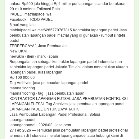
antara Rp500 juta hingga Rp1 miliar per lapangan standar berukuran
20 x 10 meter a Estimasi Rata
PADEL | matrialpadel wa
Facebook · TODO PADEL
6 hari yang lalu
matrialpadel wa me/6285770767815 Kontraktor lapangan padel Jasa
pembuatan lapangan padel matrial yang di gunakan • rumput sintetis
padel
TERPERCAYA ], Jasa Pembuatan
New UKM
newukm › item › mark › spam
Berpengalaman sebagai kontraktor lapangan padel Indonesia dan
kontraktor lapangan padel Jakarta Tim ahli dalam menentukan ukuran
lapangan padel, luas lapangan
Rp 100 000,00
Tag Archives: jasa pembuatan lapangan padel
manna flooring
manna flooring › tag › jasa pembuatan lapan
KONTRAKTOR LAPANGAN FUTSAL JASA PEMBUATAN KONTRUKSI
LAPANGAN FUTSAL Tag Archives: jasa pembuatan lapangan padel
LAPANGAN PADEL UNTUK DAYA TARIK
Jasa Pembuatan Lapangan Padel Profesional: Solusi
lapanganpadel
lapanganpadel › 2026/02 › jasa pem
27 Feb 2026 — Temukan jasa pembuatan lapangan padel profesional
termurah di Indonesia melalui lapanganpadel atau hubungi kami di