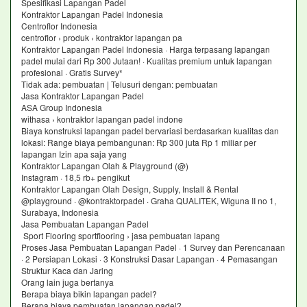
Spesifikasi Lapangan Padel
Kontraktor Lapangan Padel Indonesia
Centroflor Indonesia
centroflor › produk › kontraktor lapangan pa
Kontraktor Lapangan Padel Indonesia · Harga terpasang lapangan
padel mulai dari Rp 300 Jutaan! · Kualitas premium untuk lapangan
profesional · Gratis Survey*
Tidak ada: pembuatan ‎| Telusuri dengan: pembuatan
Jasa Kontraktor Lapangan Padel
ASA Group Indonesia
withasa › kontraktor lapangan padel indone
Biaya konstruksi lapangan padel bervariasi berdasarkan kualitas dan
lokasi: Range biaya pembangunan: Rp 300 juta Rp 1 miliar per
lapangan Izin apa saja yang
Kontraktor Lapangan Olah & Playground (@)
Instagram · 18,5 rb+ pengikut
Kontraktor Lapangan Olah Design, Supply, Install & Rental
@playground · @kontraktorpadel · Graha QUALITEK, Wiguna II no 1,
Surabaya, Indonesia
Jasa Pembuatan Lapangan Padel
Sport Flooring sportflooring › jasa pembuatan lapang
Proses Jasa Pembuatan Lapangan Padel · 1 Survey dan Perencanaan
· 2 Persiapan Lokasi · 3 Konstruksi Dasar Lapangan · 4 Pemasangan
Struktur Kaca dan Jaring
Orang lain juga bertanya
Berapa biaya bikin lapangan padel?
Berapa biaya pembuatan lapangan padel?