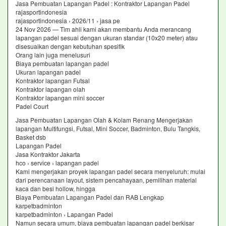
Jasa Pembuatan Lapangan Padel : Kontraktor Lapangan Padel
rajasportindonesia
rajasportindonesia › 2026/11 › jasa pe
24 Nov 2026 — Tim ahli kami akan membantu Anda merancang
lapangan padel sesuai dengan ukuran standar (10x20 meter) atau
disesuaikan dengan kebutuhan spesifik
Orang lain juga menelusuri
Biaya pembuatan lapangan padel
Ukuran lapangan padel
Kontraktor lapangan Futsal
Kontraktor lapangan olah
Kontraktor lapangan mini soccer
Padel Court
Jasa Pembuatan Lapangan Olah & Kolam Renang Mengerjakan
lapangan Multifungsi, Futsal, Mini Soccer, Badminton, Bulu Tangkis,
Basket dsb
Lapangan Padel
Jasa Kontraktor Jakarta
hco › service › lapangan padel
Kami mengerjakan proyek lapangan padel secara menyeluruh: mulai
dari perencanaan layout, sistem pencahayaan, pemilihan material
kaca dan besi hollow, hingga
Biaya Pembuatan Lapangan Padel dan RAB Lengkap
karpetbadminton
karpetbadminton › Lapangan Padel
Namun secara umum, biaya pembuatan lapangan padel berkisar