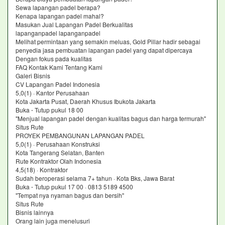
Sewa lapangan padel berapa?
Kenapa lapangan padel mahal?
Masukan Jual Lapangan Padel Berkualitas
lapanganpadel lapanganpadel
Melihat permintaan yang semakin meluas, Gold Pillar hadir sebagai
penyedia jasa pembuatan lapangan padel yang dapat dipercaya
Dengan fokus pada kualitas
FAQ Kontak Kami Tentang Kami
Galeri Bisnis
CV Lapangan Padel Indonesia
5,0(1) · Kantor Perusahaan
Kota Jakarta Pusat, Daerah Khusus Ibukota Jakarta
Buka ⋅ Tutup pukul 18 00
"Menjual lapangan padel dengan kualitas bagus dan harga termurah"
Situs Rute
PROYEK PEMBANGUNAN LAPANGAN PADEL
5,0(1) · Perusahaan Konstruksi
Kota Tangerang Selatan, Banten
Rute Kontraktor Olah Indonesia
4,5(18) · Kontraktor
Sudah beroperasi selama 7+ tahun · Kota Bks, Jawa Barat
Buka ⋅ Tutup pukul 17 00 · 0813 5189 4500
"Tempat nya nyaman bagus dan bersih"
Situs Rute
Bisnis lainnya
Orang lain juga menelusuri