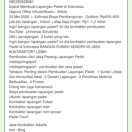
085280828081
Syarat Membuat Lapangan Padel di Indonesia
Gapura Office virtualofficeku › Article
20 Mei 2026 — Estimasi Biaya Pembangunan ; Outdoor: Rp600–800
juta per lapangan ; Indoor + atap baja ringan: Rp1–1,2 miliar
Ingin bangun lapangan padel? Ini dia kontraktor pembuatan
YouTube · Universal Solusindo
280+ penayangan · 2 bulan yang lalu
Ingin bangun lapangan padel? Ini dia kontraktor pembuatan lapangan
Padel di Indonesia BANGUN RUMAH SENDIRI VS JASA
KONTRAKTOR? LEBIH
Pembuatan dan Jasa Pasang Lapangan Padel
mediajaringsport
mediajaringsport › pembuatan dan jasa pasan
Tahapan Penting dalam Pembuatan Lapangan Padel · 1 Survei Lokasi
dan Konsultasi Awal · 2 Desain Lapangan · 3 Pemilihan Material
Berkualitas · 4 Proses
Orang lain juga menelusuri
Biaya pembuatan lapangan padel
Ukuran lapangan padel
Kontraktor lapangan Futsal
Kontraktor lapangan olah
Kontraktor lapangan mini soccer
Padel Court
Jasa Kontraktor Jakarta
hco › Blog