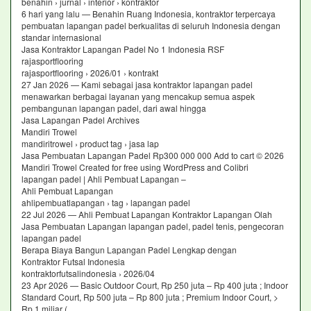
benahin › jurnal › interior › kontraktor
6 hari yang lalu — Benahin Ruang Indonesia, kontraktor terpercaya
pembuatan lapangan padel berkualitas di seluruh Indonesia dengan
standar internasional
Jasa Kontraktor Lapangan Padel No 1 Indonesia RSF
rajasportflooring
rajasportflooring › 2026/01 › kontrakt
27 Jan 2026 — Kami sebagai jasa kontraktor lapangan padel
menawarkan berbagai layanan yang mencakup semua aspek
pembangunan lapangan padel, dari awal hingga
Jasa Lapangan Padel Archives
Mandiri Trowel
mandiritrowel › product tag › jasa lap
Jasa Pembuatan Lapangan Padel Rp300 000 000 Add to cart © 2026
Mandiri Trowel Created for free using WordPress and Colibri
lapangan padel | Ahli Pembuat Lapangan –
Ahli Pembuat Lapangan
ahlipembuatlapangan › tag › lapangan padel
22 Jul 2026 — Ahli Pembuat Lapangan Kontraktor Lapangan Olah
Jasa Pembuatan Lapangan lapangan padel, padel tenis, pengecoran
lapangan padel
Berapa Biaya Bangun Lapangan Padel Lengkap dengan
Kontraktor Futsal Indonesia
kontraktorfutsalindonesia › 2026/04
23 Apr 2026 — Basic Outdoor Court, Rp 250 juta – Rp 400 juta ; Indoor
Standard Court, Rp 500 juta – Rp 800 juta ; Premium Indoor Court, >
Rp 1 miliar (