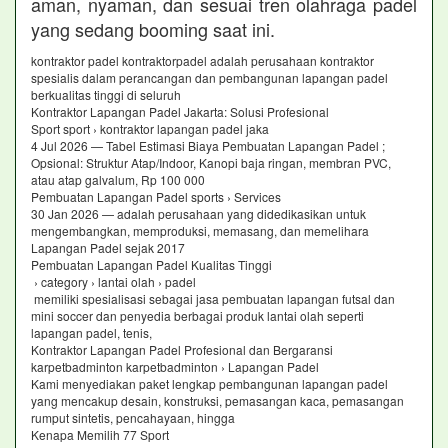
aman, nyaman, dan sesuai tren olahraga padel
yang sedang booming saat ini.
kontraktor padel kontraktorpadel adalah perusahaan kontraktor
spesialis dalam perancangan dan pembangunan lapangan padel
berkualitas tinggi di seluruh
Kontraktor Lapangan Padel Jakarta: Solusi Profesional
Sport sport › kontraktor lapangan padel jaka
4 Jul 2026 — Tabel Estimasi Biaya Pembuatan Lapangan Padel ;
Opsional: Struktur Atap/Indoor, Kanopi baja ringan, membran PVC,
atau atap galvalum, Rp 100 000
Pembuatan Lapangan Padel sports › Services
30 Jan 2026 — adalah perusahaan yang didedikasikan untuk
mengembangkan, memproduksi, memasang, dan memelihara
Lapangan Padel sejak 2017
Pembuatan Lapangan Padel Kualitas Tinggi
› category › lantai olah › padel
memiliki spesialisasi sebagai jasa pembuatan lapangan futsal dan
mini soccer dan penyedia berbagai produk lantai olah seperti
lapangan padel, tenis,
Kontraktor Lapangan Padel Profesional dan Bergaransi
karpetbadminton karpetbadminton › Lapangan Padel
Kami menyediakan paket lengkap pembangunan lapangan padel
yang mencakup desain, konstruksi, pemasangan kaca, pemasangan
rumput sintetis, pencahayaan, hingga
Kenapa Memilih 77 Sport