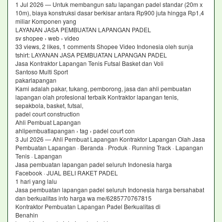
1 Jul 2026 — Untuk membangun satu lapangan padel standar (20m x
10m), biaya konstruksi dasar berkisar antara Rp900 juta hingga Rp1,4
miliar Komponen yang
LAYANAN JASA PEMBUATAN LAPANGAN PADEL
sv shopee › web › video
33 views, 2 likes, 1 comments Shopee Video Indonesia oleh sunja
tshirt: LAYANAN JASA PEMBUATAN LAPANGAN PADEL
Jasa Kontraktor Lapangan Tenis Futsal Basket dan Voli
Santoso Multi Sport
pakarlapangan
Kami adalah pakar, tukang, pemborong, jasa dan ahli pembuatan
lapangan olah profesional terbaik Kontraktor lapangan tenis,
sepakbola, basket, futsal,
padel court construction
Ahli Pembuat Lapangan
ahlipembuatlapangan › tag › padel court con
3 Jul 2026 — Ahli Pembuat Lapangan Kontraktor Lapangan Olah Jasa
Pembuatan Lapangan · Beranda · Produk · Running Track · Lapangan
Tenis · Lapangan
Jasa pembuatan lapangan padel seluruh Indonesia harga
Facebook · JUAL BELI RAKET PADEL
1 hari yang lalu
Jasa pembuatan lapangan padel seluruh Indonesia harga bersahabat
dan berkualitas info harga wa me/6285770767815
Kontraktor Pembuatan Lapangan Padel Berkualitas di
Benahin