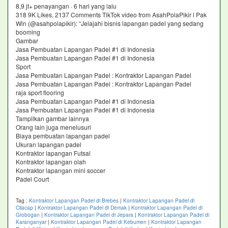
8,9 jt+ penayangan · 6 hari yang lalu
318 9K Likes, 2137 Comments TikTok video from AsahPolaPikir l Pak
Win (@asahpolapikir): “Jelajahi bisnis lapangan padel yang sedang
booming
Gambar
Jasa Pembuatan Lapangan Padel #1 di Indonesia
Jasa Pembuatan Lapangan Padel #1 di Indonesia
Sport
Jasa Pembuatan Lapangan Padel : Kontraktor Lapangan Padel
Jasa Pembuatan Lapangan Padel : Kontraktor Lapangan Padel
raja sport flooring
Jasa Pembuatan Lapangan Padel #1 di Indonesia
Jasa Pembuatan Lapangan Padel #1 di Indonesia
Tampilkan gambar lainnya
Orang lain juga menelusuri
Biaya pembuatan lapangan padel
Ukuran lapangan padel
Kontraktor lapangan Futsal
Kontraktor lapangan olah
Kontraktor lapangan mini soccer
Padel Court
Tag :
Kontraktor Lapangan Padel di Brebes
|
Kontraktor Lapangan Padel di
Cilacap
|
Kontraktor Lapangan Padel di Demak
|
Kontraktor Lapangan Padel di
Grobogan
|
Kontraktor Lapangan Padel di Jepara
|
Kontraktor Lapangan Padel di
Karanganyar
|
Kontraktor Lapangan Padel di Kebumen
|
Kontraktor Lapangan