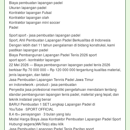
Biaya pembuatan lapangan padel
Ukuran lapangan padel
Kontraktor lapangan Futsal
Kontraktor lapangan olah
Kontraktor lapangan mini soccer
Padel
Sport sport › jasa pembuatan lapangan padel
Sport, Ahli Pembuatan Lapangan Padel Berkualitas di Indonesia
Dengan lebih dari 11 tahun pengalaman di bidang konstruksi, kami
pastikan lapangan padel
Biaya Pembangunan Lapangan Padel Tenis 2026 sport
sport sport › kontraktor lapangan
22 Mei 2026 — Biaya pembangunan lapangan padel tenis 2026
berkisar Rp 70 000 000 – Rp 120 000 000 tergantung kualitas material,
jenis lapangan, dan faktor
Jasa Pembuatan Lapangan Tennis Padel Jawa Timur
en indonetwork › product › jasa pembuatan
Penyedia jasa profesional memiliki pengetahuan mendalam tentang
standar pembangunan lapangan tenis padel, material yang tepat, dan
teknik instalasi yang benar
BARU! Pembuatan 1 SET Lengkap Lapangan Padel di
YouTube · SPORT OFFICIAL
8,4 rb+ penayangan · 3 bulan yang lalu
Modal Harga Biaya Jasa Kontraktor Pembuatan Lapangan Padel Sport
Hubungi segera(WA/Telp) atau klik
Jasa Pembuatan Lapangan Padel Tenis Pacitan sport