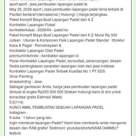
sport sport › jasa pembuatan lapangan padel te
May 26, 2026 sport | Jasa pembuatan lapangan padel tenis terbaik di
Pacitan bertaraf internasional | Hubungi :| Harga terjangkau
Paket Komplit Biaya Buat Lapangan Padel dari A Z
Kontraktor Lapangan Futsal
kontraktorfutsal › 2026/04 › paket ko
Paket Komplit Biaya Buat Lapangan Padel dari A Z: Mulai Rp 300
Jutaan · Ukuran & Komponen Fisik Lapangan Padel Standar · Struktur
Kaca & Pagar · Pencahayaan &
Kontraktor Lapangan Olah Padel
premiuminterindo › kontraktor lapangan ol
Peran Kontraktor Lapangan Padel, konsultasi, perancangan, desain
Sedia perlengkapan peralatan lapangan olah dan jasa instalasi
Kontraktor Lapangan Padel Terbaik Kualitas No 1 PT SDS
Sinar Painting
sinarpainting › Jasa
Sebagai gambaran Anda, harga jasa pembuatan lapangan padel
dimulai di angka Rp350 000 000 Silakan hubungi kami di sini untuk
konsultasi gratis Estimasi Waktu
5,0(114)
KUNCI AWAL PEMBUATAN SEBUAH LAPANGAN PADEL
Instagram ·
9 suka · 1 tahun yang lalu
Ingin membuat lapangan Padel? Kami bisa membantu anda mengenai
desain dan RAB gratis!! Testimoni: youtube/shorts/NSiM OxMMtU?
feature