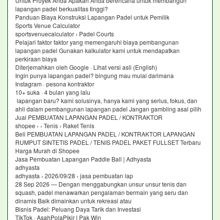
Untuk Proyek Anda Apakah Anda berencana untuk membangun
lapangan padel berkualitas tinggi?
Panduan Biaya Konstruksi Lapangan Padel untuk Pemilik
Sports Venue Calculator
sportsvenuecalculator › Padel Courts
Pelajari faktor faktor yang memengaruhi biaya pembangunan
lapangan padel Gunakan kalkulator kami untuk mendapatkan
perkiraan biaya
Diterjemahkan oleh Google · Lihat versi asli (English)
Ingin punya lapangan padel? bingung mau mulai darimana
Instagram · pesona kontraktor
10+ suka · 4 bulan yang lalu
lapangan baru? kami solusinya, hanya kami yang serius, fokus, dan
ahli dalam pembangunan lapangan padel Jangan gambling asal pilih
Jual PEMBUATAN LAPANGAN PADEL / KONTRAKTOR
shopee › › Tenis › Raket Tenis
Beli PEMBUATAN LAPANGAN PADEL / KONTRAKTOR LAPANGAN
RUMPUT SINTETIS PADEL / TENIS PADEL PAKET FULLSET Terbaru
Harga Murah di Shopee
Jasa Pembuatan Lapangan Paddle Ball | Adhyasta
adhyasta
adhyasta › 2026/09/28 › jasa pembuatan lap
28 Sep 2026 — Dengan menggabungkan unsur unsur tenis dan
squash, padel menawarkan pengalaman bermain yang seru dan
dinamis Baik dimainkan untuk rekreasi atau
Bisnis Padel: Peluang Daya Tarik dan Investasi
TikTok · AsahPolaPikir l Pak Win