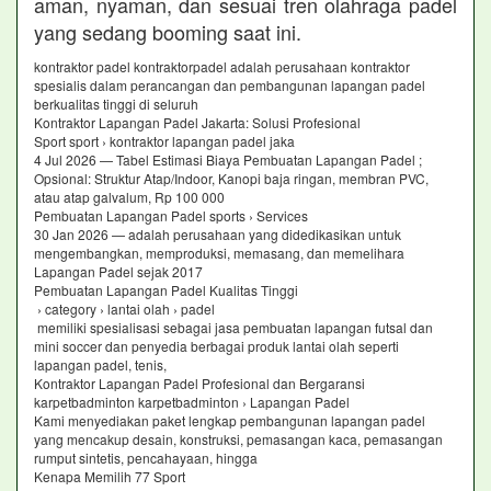
aman, nyaman, dan sesuai tren olahraga padel
yang sedang booming saat ini.
kontraktor padel kontraktorpadel adalah perusahaan kontraktor
spesialis dalam perancangan dan pembangunan lapangan padel
berkualitas tinggi di seluruh
Kontraktor Lapangan Padel Jakarta: Solusi Profesional
Sport sport › kontraktor lapangan padel jaka
4 Jul 2026 — Tabel Estimasi Biaya Pembuatan Lapangan Padel ;
Opsional: Struktur Atap/Indoor, Kanopi baja ringan, membran PVC,
atau atap galvalum, Rp 100 000
Pembuatan Lapangan Padel sports › Services
30 Jan 2026 — adalah perusahaan yang didedikasikan untuk
mengembangkan, memproduksi, memasang, dan memelihara
Lapangan Padel sejak 2017
Pembuatan Lapangan Padel Kualitas Tinggi
› category › lantai olah › padel
memiliki spesialisasi sebagai jasa pembuatan lapangan futsal dan
mini soccer dan penyedia berbagai produk lantai olah seperti
lapangan padel, tenis,
Kontraktor Lapangan Padel Profesional dan Bergaransi
karpetbadminton karpetbadminton › Lapangan Padel
Kami menyediakan paket lengkap pembangunan lapangan padel
yang mencakup desain, konstruksi, pemasangan kaca, pemasangan
rumput sintetis, pencahayaan, hingga
Kenapa Memilih 77 Sport