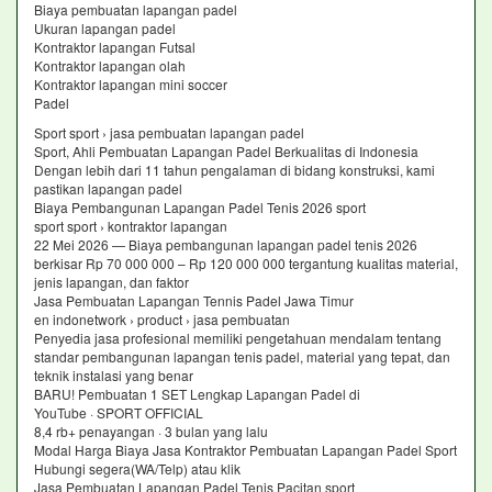
Biaya pembuatan lapangan padel
Ukuran lapangan padel
Kontraktor lapangan Futsal
Kontraktor lapangan olah
Kontraktor lapangan mini soccer
Padel
Sport sport › jasa pembuatan lapangan padel
Sport, Ahli Pembuatan Lapangan Padel Berkualitas di Indonesia
Dengan lebih dari 11 tahun pengalaman di bidang konstruksi, kami
pastikan lapangan padel
Biaya Pembangunan Lapangan Padel Tenis 2026 sport
sport sport › kontraktor lapangan
22 Mei 2026 — Biaya pembangunan lapangan padel tenis 2026
berkisar Rp 70 000 000 – Rp 120 000 000 tergantung kualitas material,
jenis lapangan, dan faktor
Jasa Pembuatan Lapangan Tennis Padel Jawa Timur
en indonetwork › product › jasa pembuatan
Penyedia jasa profesional memiliki pengetahuan mendalam tentang
standar pembangunan lapangan tenis padel, material yang tepat, dan
teknik instalasi yang benar
BARU! Pembuatan 1 SET Lengkap Lapangan Padel di
YouTube · SPORT OFFICIAL
8,4 rb+ penayangan · 3 bulan yang lalu
Modal Harga Biaya Jasa Kontraktor Pembuatan Lapangan Padel Sport
Hubungi segera(WA/Telp) atau klik
Jasa Pembuatan Lapangan Padel Tenis Pacitan sport