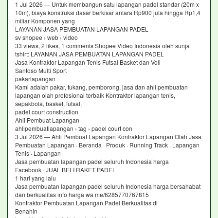
1 Jul 2026 — Untuk membangun satu lapangan padel standar (20m x
10m), biaya konstruksi dasar berkisar antara Rp900 juta hingga Rp1,4
miliar Komponen yang
LAYANAN JASA PEMBUATAN LAPANGAN PADEL
sv shopee › web › video
33 views, 2 likes, 1 comments Shopee Video Indonesia oleh sunja
tshirt: LAYANAN JASA PEMBUATAN LAPANGAN PADEL
Jasa Kontraktor Lapangan Tenis Futsal Basket dan Voli
Santoso Multi Sport
pakarlapangan
Kami adalah pakar, tukang, pemborong, jasa dan ahli pembuatan
lapangan olah profesional terbaik Kontraktor lapangan tenis,
sepakbola, basket, futsal,
padel court construction
Ahli Pembuat Lapangan
ahlipembuatlapangan › tag › padel court con
3 Jul 2026 — Ahli Pembuat Lapangan Kontraktor Lapangan Olah Jasa
Pembuatan Lapangan · Beranda · Produk · Running Track · Lapangan
Tenis · Lapangan
Jasa pembuatan lapangan padel seluruh Indonesia harga
Facebook · JUAL BELI RAKET PADEL
1 hari yang lalu
Jasa pembuatan lapangan padel seluruh Indonesia harga bersahabat
dan berkualitas info harga wa me/6285770767815
Kontraktor Pembuatan Lapangan Padel Berkualitas di
Benahin