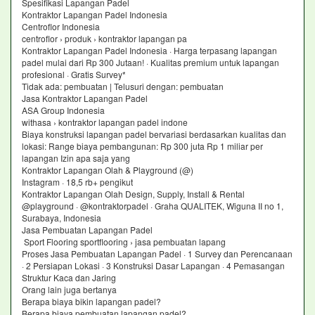
Spesifikasi Lapangan Padel
Kontraktor Lapangan Padel Indonesia
Centroflor Indonesia
centroflor › produk › kontraktor lapangan pa
Kontraktor Lapangan Padel Indonesia · Harga terpasang lapangan
padel mulai dari Rp 300 Jutaan! · Kualitas premium untuk lapangan
profesional · Gratis Survey*
Tidak ada: pembuatan ‎| Telusuri dengan: pembuatan
Jasa Kontraktor Lapangan Padel
ASA Group Indonesia
withasa › kontraktor lapangan padel indone
Biaya konstruksi lapangan padel bervariasi berdasarkan kualitas dan
lokasi: Range biaya pembangunan: Rp 300 juta Rp 1 miliar per
lapangan Izin apa saja yang
Kontraktor Lapangan Olah & Playground (@)
Instagram · 18,5 rb+ pengikut
Kontraktor Lapangan Olah Design, Supply, Install & Rental
@playground · @kontraktorpadel · Graha QUALITEK, Wiguna II no 1,
Surabaya, Indonesia
Jasa Pembuatan Lapangan Padel
Sport Flooring sportflooring › jasa pembuatan lapang
Proses Jasa Pembuatan Lapangan Padel · 1 Survey dan Perencanaan
· 2 Persiapan Lokasi · 3 Konstruksi Dasar Lapangan · 4 Pemasangan
Struktur Kaca dan Jaring
Orang lain juga bertanya
Berapa biaya bikin lapangan padel?
Berapa biaya pembuatan lapangan padel?