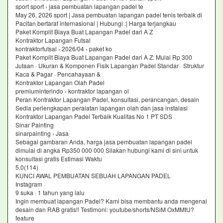
sport sport › jasa pembuatan lapangan padel te
May 26, 2026 sport | Jasa pembuatan lapangan padel tenis terbaik di
Pacitan bertaraf internasional | Hubungi :| Harga terjangkau
Paket Komplit Biaya Buat Lapangan Padel dari A Z
Kontraktor Lapangan Futsal
kontraktorfutsal › 2026/04 › paket ko
Paket Komplit Biaya Buat Lapangan Padel dari A Z: Mulai Rp 300
Jutaan · Ukuran & Komponen Fisik Lapangan Padel Standar · Struktur
Kaca & Pagar · Pencahayaan &
Kontraktor Lapangan Olah Padel
premiuminterindo › kontraktor lapangan ol
Peran Kontraktor Lapangan Padel, konsultasi, perancangan, desain
Sedia perlengkapan peralatan lapangan olah dan jasa instalasi
Kontraktor Lapangan Padel Terbaik Kualitas No 1 PT SDS
Sinar Painting
sinarpainting › Jasa
Sebagai gambaran Anda, harga jasa pembuatan lapangan padel
dimulai di angka Rp350 000 000 Silakan hubungi kami di sini untuk
konsultasi gratis Estimasi Waktu
5,0(114)
KUNCI AWAL PEMBUATAN SEBUAH LAPANGAN PADEL
Instagram ·
9 suka · 1 tahun yang lalu
Ingin membuat lapangan Padel? Kami bisa membantu anda mengenai
desain dan RAB gratis!! Testimoni: youtube/shorts/NSiM OxMMtU?
feature