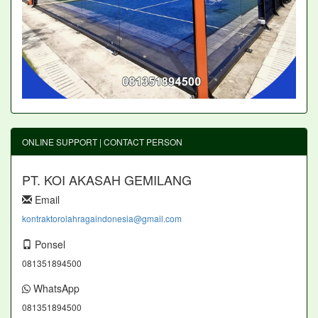
ONLINE SUPPORT | CONTACT PERSON
PT. KOI AKASAH GEMILANG
Email
kontraktorolahragaindonesia@gmail.com
Ponsel
081351894500
WhatsApp
081351894500