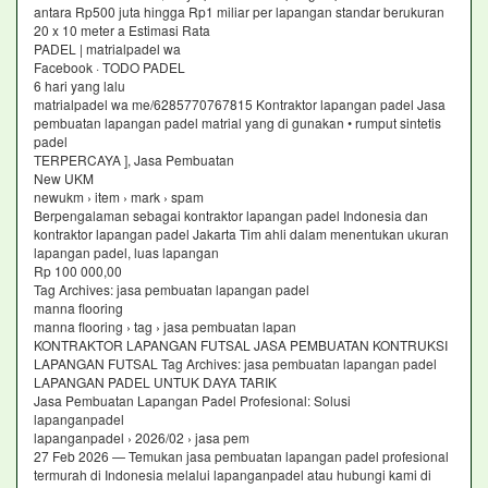
antara Rp500 juta hingga Rp1 miliar per lapangan standar berukuran
20 x 10 meter a Estimasi Rata
PADEL | matrialpadel wa
Facebook · TODO PADEL
6 hari yang lalu
matrialpadel wa me/6285770767815 Kontraktor lapangan padel Jasa
pembuatan lapangan padel matrial yang di gunakan • rumput sintetis
padel
TERPERCAYA ], Jasa Pembuatan
New UKM
newukm › item › mark › spam
Berpengalaman sebagai kontraktor lapangan padel Indonesia dan
kontraktor lapangan padel Jakarta Tim ahli dalam menentukan ukuran
lapangan padel, luas lapangan
Rp 100 000,00
Tag Archives: jasa pembuatan lapangan padel
manna flooring
manna flooring › tag › jasa pembuatan lapan
KONTRAKTOR LAPANGAN FUTSAL JASA PEMBUATAN KONTRUKSI
LAPANGAN FUTSAL Tag Archives: jasa pembuatan lapangan padel
LAPANGAN PADEL UNTUK DAYA TARIK
Jasa Pembuatan Lapangan Padel Profesional: Solusi
lapanganpadel
lapanganpadel › 2026/02 › jasa pem
27 Feb 2026 — Temukan jasa pembuatan lapangan padel profesional
termurah di Indonesia melalui lapanganpadel atau hubungi kami di