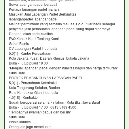
Sewa lapangan padel berapa?
Kenapa lapangan padel mahal?
Masukan Jual Lapangan Padel Berkualitas
lapanganpadel lapanganpadel
Melihat permintaan yang semakin meluas, Gold Pillar hadir sebagai
penyedia jasa pembuatan lapangan padel yang dapat dipercaya
Dengan fokus pada kualitas
FAQ Kontak Kami Tentang Kami
Galeri Bisnis
CV Lapangan Padel Indonesia
5,0(1) · Kantor Perusahaan
Kota Jakarta Pusat, Daerah Khusus Ibukota Jakarta
Buka ⋅ Tutup pukul 18 00
"Menjual lapangan padel dengan kualitas bagus dan harga termurah"
Situs Rute
PROYEK PEMBANGUNAN LAPANGAN PADEL
5,0(1) · Perusahaan Konstruksi
Kota Tangerang Selatan, Banten
Rute Kontraktor Olah Indonesia
4,5(18) · Kontraktor
Sudah beroperasi selama 7+ tahun · Kota Bks, Jawa Barat
Buka ⋅ Tutup pukul 17 00 · 0813 5189 4500
"Tempat nya nyaman bagus dan bersih"
Situs Rute
Bisnis lainnya
Orang lain juga menelusuri