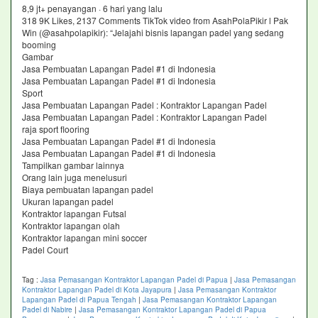
8,9 jt+ penayangan · 6 hari yang lalu
318 9K Likes, 2137 Comments TikTok video from AsahPolaPikir l Pak
Win (@asahpolapikir): “Jelajahi bisnis lapangan padel yang sedang
booming
Gambar
Jasa Pembuatan Lapangan Padel #1 di Indonesia
Jasa Pembuatan Lapangan Padel #1 di Indonesia
Sport
Jasa Pembuatan Lapangan Padel : Kontraktor Lapangan Padel
Jasa Pembuatan Lapangan Padel : Kontraktor Lapangan Padel
raja sport flooring
Jasa Pembuatan Lapangan Padel #1 di Indonesia
Jasa Pembuatan Lapangan Padel #1 di Indonesia
Tampilkan gambar lainnya
Orang lain juga menelusuri
Biaya pembuatan lapangan padel
Ukuran lapangan padel
Kontraktor lapangan Futsal
Kontraktor lapangan olah
Kontraktor lapangan mini soccer
Padel Court
Tag :
Jasa Pemasangan Kontraktor Lapangan Padel di Papua
|
Jasa Pemasangan
Kontraktor Lapangan Padel di Kota Jayapura
|
Jasa Pemasangan Kontraktor
Lapangan Padel di Papua Tengah
|
Jasa Pemasangan Kontraktor Lapangan
Padel di Nabire
|
Jasa Pemasangan Kontraktor Lapangan Padel di Papua