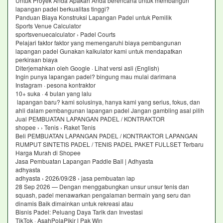
Untuk Proyek Anda Apakah Anda berencana untuk membangun
lapangan padel berkualitas tinggi?
Panduan Biaya Konstruksi Lapangan Padel untuk Pemilik
Sports Venue Calculator
sportsvenuecalculator › Padel Courts
Pelajari faktor faktor yang memengaruhi biaya pembangunan
lapangan padel Gunakan kalkulator kami untuk mendapatkan
perkiraan biaya
Diterjemahkan oleh Google · Lihat versi asli (English)
Ingin punya lapangan padel? bingung mau mulai darimana
Instagram · pesona kontraktor
10+ suka · 4 bulan yang lalu
lapangan baru? kami solusinya, hanya kami yang serius, fokus, dan
ahli dalam pembangunan lapangan padel Jangan gambling asal pilih
Jual PEMBUATAN LAPANGAN PADEL / KONTRAKTOR
shopee › › Tenis › Raket Tenis
Beli PEMBUATAN LAPANGAN PADEL / KONTRAKTOR LAPANGAN
RUMPUT SINTETIS PADEL / TENIS PADEL PAKET FULLSET Terbaru
Harga Murah di Shopee
Jasa Pembuatan Lapangan Paddle Ball | Adhyasta
adhyasta
adhyasta › 2026/09/28 › jasa pembuatan lap
28 Sep 2026 — Dengan menggabungkan unsur unsur tenis dan
squash, padel menawarkan pengalaman bermain yang seru dan
dinamis Baik dimainkan untuk rekreasi atau
Bisnis Padel: Peluang Daya Tarik dan Investasi
TikTok · AsahPolaPikir l Pak Win