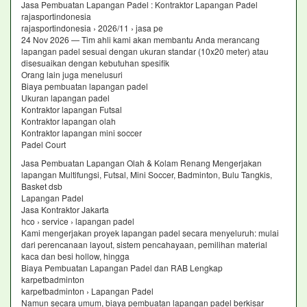
Jasa Pembuatan Lapangan Padel : Kontraktor Lapangan Padel
rajasportindonesia
rajasportindonesia › 2026/11 › jasa pe
24 Nov 2026 — Tim ahli kami akan membantu Anda merancang
lapangan padel sesuai dengan ukuran standar (10x20 meter) atau
disesuaikan dengan kebutuhan spesifik
Orang lain juga menelusuri
Biaya pembuatan lapangan padel
Ukuran lapangan padel
Kontraktor lapangan Futsal
Kontraktor lapangan olah
Kontraktor lapangan mini soccer
Padel Court
Jasa Pembuatan Lapangan Olah & Kolam Renang Mengerjakan
lapangan Multifungsi, Futsal, Mini Soccer, Badminton, Bulu Tangkis,
Basket dsb
Lapangan Padel
Jasa Kontraktor Jakarta
hco › service › lapangan padel
Kami mengerjakan proyek lapangan padel secara menyeluruh: mulai
dari perencanaan layout, sistem pencahayaan, pemilihan material
kaca dan besi hollow, hingga
Biaya Pembuatan Lapangan Padel dan RAB Lengkap
karpetbadminton
karpetbadminton › Lapangan Padel
Namun secara umum, biaya pembuatan lapangan padel berkisar