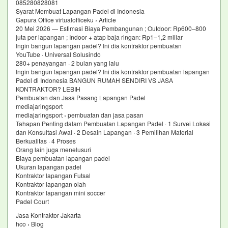
085280828081
Syarat Membuat Lapangan Padel di Indonesia
Gapura Office virtualofficeku › Article
20 Mei 2026 — Estimasi Biaya Pembangunan ; Outdoor: Rp600–800
juta per lapangan ; Indoor + atap baja ringan: Rp1–1,2 miliar
Ingin bangun lapangan padel? Ini dia kontraktor pembuatan
YouTube · Universal Solusindo
280+ penayangan · 2 bulan yang lalu
Ingin bangun lapangan padel? Ini dia kontraktor pembuatan lapangan
Padel di Indonesia BANGUN RUMAH SENDIRI VS JASA
KONTRAKTOR? LEBIH
Pembuatan dan Jasa Pasang Lapangan Padel
mediajaringsport
mediajaringsport › pembuatan dan jasa pasan
Tahapan Penting dalam Pembuatan Lapangan Padel · 1 Survei Lokasi
dan Konsultasi Awal · 2 Desain Lapangan · 3 Pemilihan Material
Berkualitas · 4 Proses
Orang lain juga menelusuri
Biaya pembuatan lapangan padel
Ukuran lapangan padel
Kontraktor lapangan Futsal
Kontraktor lapangan olah
Kontraktor lapangan mini soccer
Padel Court
Jasa Kontraktor Jakarta
hco › Blog