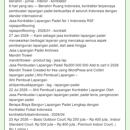
benahin › jurnal › interior › kontraktor
6 hari yang lalu — Benahin Ruang Indonesia, kontraktor terpercaya
pembuatan lapangan padel berkualitas di seluruh Indonesia dengan
standar internasional
Jasa Kontraktor Lapangan Padel No 1 Indonesia RSF
rajasportflooring
rajasportflooring › 2026/01 › kontrakt
27 Jan 2026 — Kami sebagai jasa kontraktor lapangan padel
menawarkan berbagai layanan yang mencakup semua aspek
pembangunan lapangan padel, dari awal hingga
Jasa Lapangan Padel Archives
Mandiri Trowel
mandiritrowel › product tag › jasa lap
Jasa Pembuatan Lapangan Padel Rp300 000 000 Add to cart © 2026
Mandiri Trowel Created for free using WordPress and Colibri
lapangan padel | Ahli Pembuat Lapangan –
Ahli Pembuat Lapangan
ahlipembuatlapangan › tag › lapangan padel
22 Jul 2026 — Ahli Pembuat Lapangan Kontraktor Lapangan Olah
Jasa Pembuatan Lapangan lapangan padel, padel tenis, pengecoran
lapangan padel
Berapa Biaya Bangun Lapangan Padel Lengkap dengan
Kontraktor Futsal Indonesia
kontraktorfutsalindonesia › 2026/04
23 Apr 2026 — Basic Outdoor Court, Rp 250 juta – Rp 400 juta ; Indoor
Standard Court, Rp 500 juta – Rp 800 juta ; Premium Indoor Court, >
Rp 1 miliar (