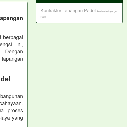
Kontraktor Lapangan Padel
Pembuatan Lapangan
Lapangan
Padel
i berbagai
ngsi ini,
n. Dengan
n lapangan
del
embangunan
cahayaan.
a proses
biaya yang