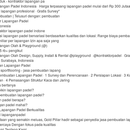
roduk › kontraktor lapangan pa
angan Padel Indonesia · Harga terpasang lapangan padel mulai dari Rp 300 Jutaan
lapangan profesional · Gratis Survey*
buatan ‎| Telusuri dengan: pembuatan
or Lapangan Padel
onesia
raktor lapangan padel indone
si lapangan padel bervariasi berdasarkan kualitas dan lokasi: Range biaya pemb
miliar per lapangan Izin apa saja yang
pangan Olah & Playground (@)
,5 rb+ pengikut
angan Olah Design, Supply, Install & Rental @playground · @kontraktorpadel · G
, Surabaya, Indonesia
an Lapangan Padel
 sportflooring › jasa pembuatan lapang
embuatan Lapangan Padel · 1 Survey dan Perencanaan · 2 Persiapan Lokasi · 3 Ko
n · 4 Pemasangan Struktur Kaca dan Jaring
a bertanya
bikin lapangan padel?
pembuatan lapangan padel?
n padel berapa?
gan padel mahal?
Lapangan Padel Berkualitas
l lapanganpadel
ntaan yang semakin meluas, Gold Pillar hadir sebagai penyedia jasa pembuatan l
percaya Dengan fokus pada kualitas
mi Tentang Kami