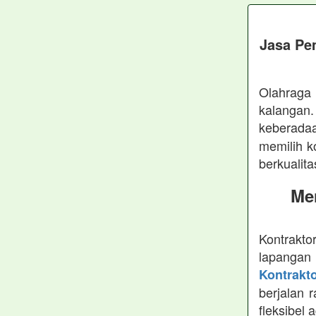
Jasa Pe
Olahraga 
kalangan
keberad
memilih k
berkualita
Me
Kontrakto
lapangan
Kontrakt
berjalan 
fleksibel 