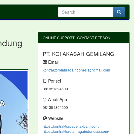
ONLINE SUPPORT | CONTACT PERSON
andung
PT. KOI AKASAH GEMILANG
Email
kontraktorolahragaindonesia@gmail.com
Ponsel
081351894500
WhatsApp
081351894500
Website
https://kontraktorpadel.akbam.com/
https://kontraktorolahragaindonesia.com/