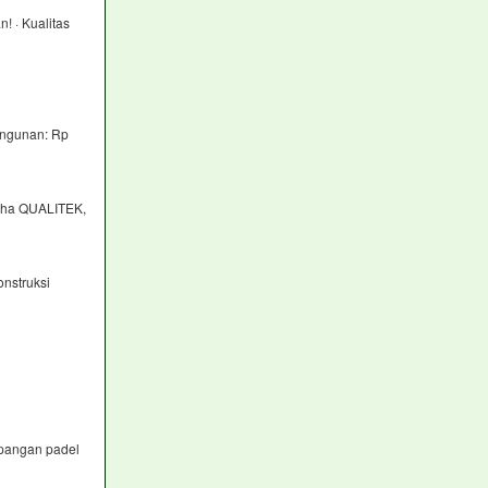
! · Kualitas
angunan: Rp
raha QUALITEK,
nstruksi
apangan padel