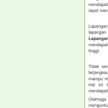
mendapatk
repot menc
Lapangan 
lapangan
Lapanga
mendapatk
tinggi.
Tidak se
terjangk
mampu men
Hal ini 
mendapatk
Olahraga 
menguntu