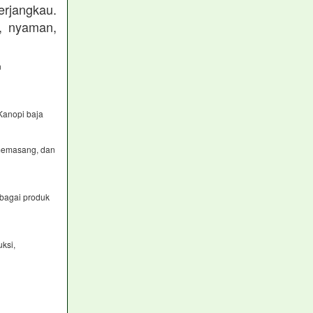
rjangkau.
, nyaman,
n
Kanopi baja
memasang, dan
rbagai produk
ksi,