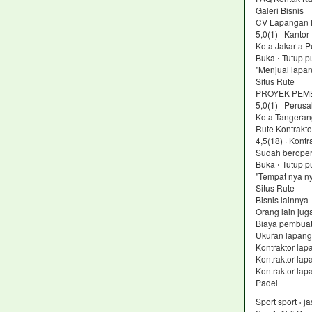
Galeri Bisnis
CV Lapangan P
5,0(1) · Kanto
Kota Jakarta P
Buka ⋅ Tutup p
"Menjual lapa
Situs Rute
PROYEK PEM
5,0(1) · Perus
Kota Tangeran
Rute Kontrakto
4,5(18) · Kontr
Sudah beropera
Buka ⋅ Tutup p
"Tempat nya n
Situs Rute
Bisnis lainnya
Orang lain jug
Biaya pembuat
Ukuran lapang
Kontraktor lap
Kontraktor lap
Kontraktor lap
Padel
Sport sport › 