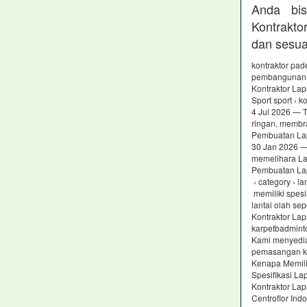
Anda bis
Kontrakt
dan sesua
kontraktor pad
pembangunan l
Kontraktor Lap
Sport sport › 
4 Jul 2026 — T
ringan, membr
Pembuatan Lap
30 Jan 2026 —
memelihara L
Pembuatan Lap
› category › la
memiliki spesi
lantai olah sep
Kontraktor La
karpetbadmint
Kami menyedia
pemasangan ka
Kenapa Memili
Spesifikasi L
Kontraktor La
Centroflor Ind