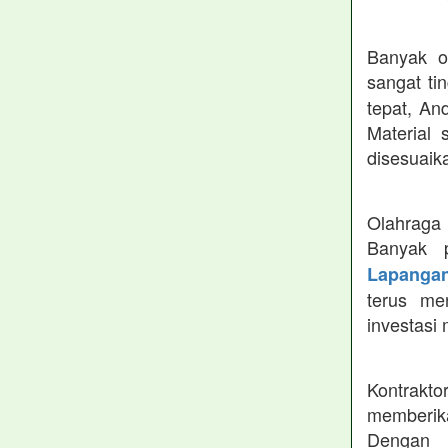
Banyak o
sangat ti
tepat, An
Material 
disesuaik
Olahraga 
Banyak 
Lapangan
terus me
investasi 
Kontrakt
memberika
Dengan 