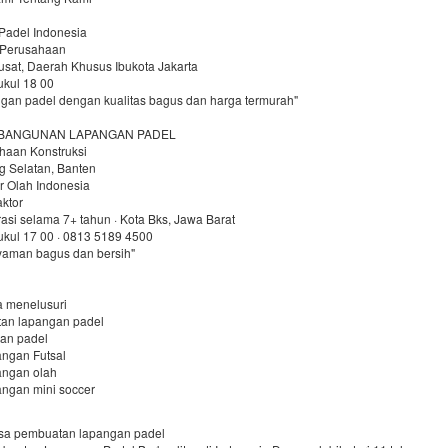
adel Indonesia
r Perusahaan
usat, Daerah Khusus Ibukota Jakarta
ukul 18 00
ngan padel dengan kualitas bagus dan harga termurah"
BANGUNAN LAPANGAN PADEL
ahaan Konstruksi
g Selatan, Banten
r Olah Indonesia
aktor
si selama 7+ tahun · Kota Bks, Jawa Barat
ukul 17 00 · 0813 5189 4500
yaman bagus dan bersih"
a menelusuri
an lapangan padel
an padel
angan Futsal
angan olah
angan mini soccer
jasa pembuatan lapangan padel