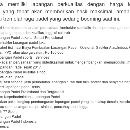
a memiliki lapangan berkualitas dengan harga te
or yang tepat akan memberikan hasil maksimal, aman
i tren olahraga padel yang sedang booming saat ini.
el kontraktorpadel adalah perusahaan kontraktor spesialis dalam perancangan da
apangan padel berkualitas tinggi di seluruh
angan Padel Jakarta: Solusi Profesional
kontraktor lapangan padel jaka
abel Estimasi Biaya Pembuatan Lapangan Padel ; Opsional: Struktur Atap/Indoor, 
an PVC, atau atap galvalum, Rp 100 000
angan Padel sports › Services
 adalah perusahaan yang didedikasikan untuk mengembangkan, memproduksi, 
apangan Padel sejak 2017
angan Padel Kualitas Tinggi
ntai olah › padel
alisasi sebagai jasa pembuatan lapangan futsal dan mini soccer dan penyedia be
erti lapangan padel, tenis,
pangan Padel Profesional dan Bergaransi
on karpetbadminton › Lapangan Padel
kan paket lengkap pembangunan lapangan padel yang mencakup desain, konstru
ca, pemasangan rumput sintetis, pencahayaan, hingga
h 77 Sport
apangan Padel
pangan Padel Indonesia
onesia