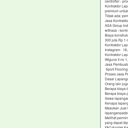
centroflor › p
Kontraktor Lap
premium untuk 
Tidak ada: pem
Jasa Kontrakt
ASA Group Ind
withasa › kont
Biaya konstruk
300 juta Rp 1 
Kontraktor La
Instagram · 18
Kontraktor Lap
Wiguna II no 1
Jasa Pembuat
Sport Flooring
Proses Jasa P
Dasar Lapanga
Orang lain jug
Berapa biaya 
Berapa biaya 
Sewa lapanga
Kenapa lapan
Masukan Jual 
lapanganpade
Melihat permi
yang dapat di
FAQ Kontak Ka