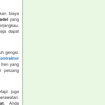
kan biaya
yang
adel
erjangkau.
baja dapat
uh gengsi.
ontraktor
 tren yang
i peluang
tapi juga
perawatan.
, Anda
at