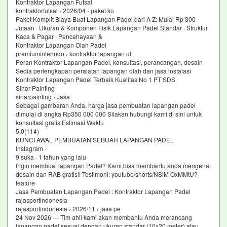
Kontraktor Lapangan Futsal
kontraktorfutsal › 2026/04 › paket ko
Paket Komplit Biaya Buat Lapangan Padel dari A Z: Mulai Rp 300
Jutaan · Ukuran & Komponen Fisik Lapangan Padel Standar · Struktur
Kaca & Pagar · Pencahayaan &
Kontraktor Lapangan Olah Padel
premiuminterindo › kontraktor lapangan ol
Peran Kontraktor Lapangan Padel, konsultasi, perancangan, desain
Sedia perlengkapan peralatan lapangan olah dan jasa instalasi
Kontraktor Lapangan Padel Terbaik Kualitas No 1 PT SDS
Sinar Painting
sinarpainting › Jasa
Sebagai gambaran Anda, harga jasa pembuatan lapangan padel
dimulai di angka Rp350 000 000 Silakan hubungi kami di sini untuk
konsultasi gratis Estimasi Waktu
5,0(114)
KUNCI AWAL PEMBUATAN SEBUAH LAPANGAN PADEL
Instagram ·
9 suka · 1 tahun yang lalu
Ingin membuat lapangan Padel? Kami bisa membantu anda mengenai
desain dan RAB gratis!! Testimoni: youtube/shorts/NSiM OxMMtU?
feature
Jasa Pembuatan Lapangan Padel : Kontraktor Lapangan Padel
rajasportindonesia
rajasportindonesia › 2026/11 › jasa pe
24 Nov 2026 — Tim ahli kami akan membantu Anda merancang
lapangan padel sesuai dengan ukuran standar (10x20 meter) atau