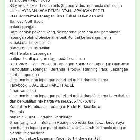
33 views, 2 likes, 1 comments Shopee Video Indonesia oleh sunja
tshirt: LAYANAN JASA PEMBUATAN LAPANGAN PADEL
Jasa Kontraktor Lapangan Tenis Futsal Basket dan Voli
Santoso Multi Sport
pakarlapangan
Kami adalah pakar, tukang, pemborong, jasa dan ahli pembuatan
lapangan olah profesional terbaik Kontraktor lapangan tenis,
sepakbola, basket, futsal,
padel court construction
Ahli Pembuat Lapangan
ahlipembuatlapangan › tag › padel court con
3 Jul 2026 — Ahli Pembuat Lapangan Kontraktor Lapangan Olah Jasa
Pembuatan Lapangan · Beranda · Produk · Running Track · Lapangan
Tenis · Lapangan
Jasa pembuatan lapangan padel seluruh Indonesia harga
Facebook · JUAL BELI RAKET PADEL
1 hari yang lalu
Jasa pembuatan lapangan padel seluruh Indonesia harga bersahabat
dan berkualitas info harga wa me/6285770767815
Kontraktor Pembuatan Lapangan Padel Berkualitas di
Benahin
benahin › jurnal › interior › kontraktor
6 hari yang lalu — Benahin Ruang Indonesia, kontraktor terpercaya
pembuatan lapangan padel berkualitas di seluruh Indonesia dengan
standar internasional
Jasa Kontraktor Lapangan Padel No 1 Indonesia RSF