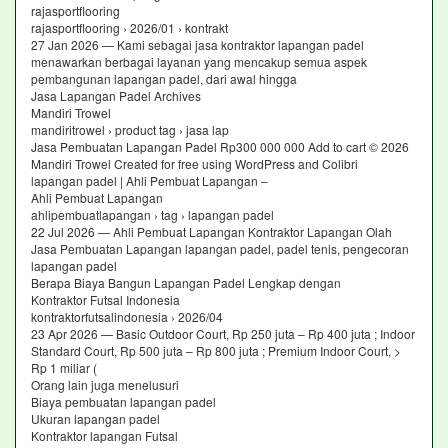
rajasportflooring
rajasportflooring › 2026/01 › kontrakt
27 Jan 2026 — Kami sebagai jasa kontraktor lapangan padel
menawarkan berbagai layanan yang mencakup semua aspek
pembangunan lapangan padel, dari awal hingga
Jasa Lapangan Padel Archives
Mandiri Trowel
mandiritrowel › product tag › jasa lap
Jasa Pembuatan Lapangan Padel Rp300 000 000 Add to cart © 2026
Mandiri Trowel Created for free using WordPress and Colibri
lapangan padel | Ahli Pembuat Lapangan –
Ahli Pembuat Lapangan
ahlipembuatlapangan › tag › lapangan padel
22 Jul 2026 — Ahli Pembuat Lapangan Kontraktor Lapangan Olah
Jasa Pembuatan Lapangan lapangan padel, padel tenis, pengecoran
lapangan padel
Berapa Biaya Bangun Lapangan Padel Lengkap dengan
Kontraktor Futsal Indonesia
kontraktorfutsalindonesia › 2026/04
23 Apr 2026 — Basic Outdoor Court, Rp 250 juta – Rp 400 juta ; Indoor
Standard Court, Rp 500 juta – Rp 800 juta ; Premium Indoor Court, >
Rp 1 miliar (
Orang lain juga menelusuri
Biaya pembuatan lapangan padel
Ukuran lapangan padel
Kontraktor lapangan Futsal