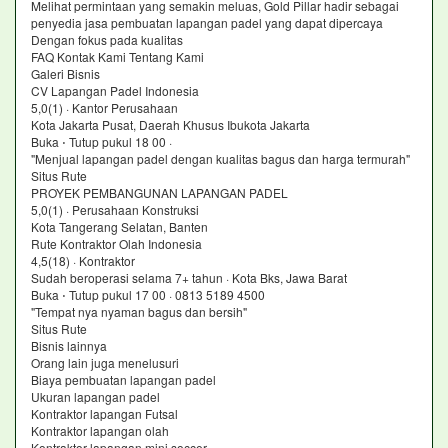
Melihat permintaan yang semakin meluas, Gold Pillar hadir sebagai
penyedia jasa pembuatan lapangan padel yang dapat dipercaya
Dengan fokus pada kualitas
FAQ Kontak Kami Tentang Kami
Galeri Bisnis
CV Lapangan Padel Indonesia
5,0(1) · Kantor Perusahaan
Kota Jakarta Pusat, Daerah Khusus Ibukota Jakarta
Buka ⋅ Tutup pukul 18 00 ·
"Menjual lapangan padel dengan kualitas bagus dan harga termurah"
Situs Rute
PROYEK PEMBANGUNAN LAPANGAN PADEL
5,0(1) · Perusahaan Konstruksi
Kota Tangerang Selatan, Banten
Rute Kontraktor Olah Indonesia
4,5(18) · Kontraktor
Sudah beroperasi selama 7+ tahun · Kota Bks, Jawa Barat
Buka ⋅ Tutup pukul 17 00 · 0813 5189 4500
"Tempat nya nyaman bagus dan bersih"
Situs Rute
Bisnis lainnya
Orang lain juga menelusuri
Biaya pembuatan lapangan padel
Ukuran lapangan padel
Kontraktor lapangan Futsal
Kontraktor lapangan olah
Kontraktor lapangan mini soccer