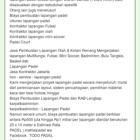
disesuaikan dengan kebutuhan spesifik
Orang lain juga menelusuri
Biaya pembuatan lapangan padel
Ukuran lapangan padel
Kontraktor lapangan Futsal
Kontraktor lapangan olah
Kontraktor lapangan mini soccer
Padel Court
Jasa Pembuatan Lapangan Olah & Kolam Renang Mengerjakan
lapangan Multifungsi, Futsal, Mini Soccer, Badminton, Bulu Tangkis,
Basket dsb
Lapangan Padel
Jasa Kontraktor Jakarta
hco › service › lapangan padel
Kami mengerjakan proyek lapangan padel secara menyeluruh: mulai
dari perencanaan layout, sistem pencahayaan, pemilihan material
kaca dan besi hollow, hingga
Biaya Pembuatan Lapangan Padel dan RAB Lengkap
karpetbadminton
karpetbadminton › Lapangan Padel
Namun secara umum, biaya pembuatan lapangan padel berkisar
antara Rp500 juta hingga Rp1 miliar per lapangan standar berukuran
20 x 10 meter a Estimasi Rata
PADEL | matrialpadel wa
Facebook · TODO PADEL