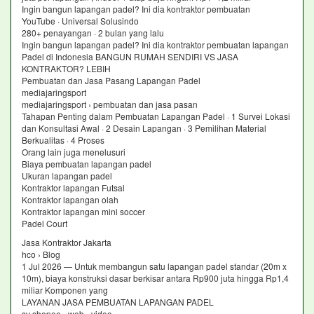
Ingin bangun lapangan padel? Ini dia kontraktor pembuatan
YouTube · Universal Solusindo
280+ penayangan · 2 bulan yang lalu
Ingin bangun lapangan padel? Ini dia kontraktor pembuatan lapangan
Padel di Indonesia BANGUN RUMAH SENDIRI VS JASA
KONTRAKTOR? LEBIH
Pembuatan dan Jasa Pasang Lapangan Padel
mediajaringsport
mediajaringsport › pembuatan dan jasa pasan
Tahapan Penting dalam Pembuatan Lapangan Padel · 1 Survei Lokasi
dan Konsultasi Awal · 2 Desain Lapangan · 3 Pemilihan Material
Berkualitas · 4 Proses
Orang lain juga menelusuri
Biaya pembuatan lapangan padel
Ukuran lapangan padel
Kontraktor lapangan Futsal
Kontraktor lapangan olah
Kontraktor lapangan mini soccer
Padel Court
Jasa Kontraktor Jakarta
hco › Blog
1 Jul 2026 — Untuk membangun satu lapangan padel standar (20m x
10m), biaya konstruksi dasar berkisar antara Rp900 juta hingga Rp1,4
miliar Komponen yang
LAYANAN JASA PEMBUATAN LAPANGAN PADEL
sv shopee › web › video