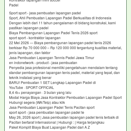
Padel
Sport sport › jasa pembuatan lapangan padel
Sport, Ahli Pembuatan Lapangan Padel Berkualitas di Indonesia
Dengan lebih dari 11 tahun pengalaman di bidang konstruksi, kami
pastikan lapangan padel
Biaya Pembangunan Lapangan Padel Tenis 2026 sport
sport sport › kontraktor lapangan
22 Mei 2026 — Biaya pembangunan lapangan padel tenis 2026
berkisar Rp 70 000 000 – Rp 120 000 000 tergantung kualitas material,
jenis lapangan, dan faktor
Jasa Pembuatan Lapangan Tennis Padel Jawa Timur
en indonetwork › product › jasa pembuatan
Penyedia jasa profesional memiliki pengetahuan mendalam tentang
standar pembangunan lapangan tenis padel, material yang tepat, dan
teknik instalasi yang benar
BARU! Pembuatan 1 SET Lengkap Lapangan Padel di
YouTube · SPORT OFFICIAL
8,4 rb+ penayangan · 3 bulan yang lalu
Modal Harga Biaya Jasa Kontraktor Pembuatan Lapangan Padel Sport
Hubungi segera (WA/Telp) atau klik
Jasa Pembuatan Lapangan Padel Tenis Pacitan sport
sport sport › jasa pembuatan lapangan padel te
May 26, 2026 sport | Jasa pembuatan lapangan padel tenis terbaik di
Pacitan bertaraf internasional | Hubungi : | Harga terjangkau
Paket Komplit Biaya Buat Lapangan Padel dari A Z