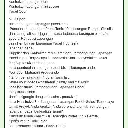
Kontraktor lapangan olah
Kontraktor lapangan mini soccer
Padel Court
Multi Sport
pakarlapangan › lapangan padel tenis
Pembuatan Lapangan Padel Tenis / Pemasangan Rumput Sintetis
dan Jaring, dll kami juga ahli pada beberapa lapangan olah lain
seperti: Renovasi Lapangan
Jasa Pembuatan Lapangan Padel Indonesia
lapangan padel
Supplier dan Kontraktor Pembuatan dan Pembangunan Lapangan
Padel Import Terpercaya di Indonesia Kami menyediakan solusi
lengkap untuk pembangunan,
Jasa pembuatan lapangan padel bisnis lapangan padel
YouTube · Maharani Produsindo
1,2 rb+ penayangan · 1 bulan yang lalu
Share your videos with friends, family, and the world
Jasa Konstruksi Pembangunan Lapangan Padel
Dongkrak Usaha
dominasigoogle dongkrakusaha › produk › j
Jasa Konstruksi Pembangunan Lapangan Padel: Solusi Terpercaya
Untuk Proyek Anda Apakah Anda berencana untuk membangun
lapangan padel berkualitas tinggi?
Panduan Biaya Konstruksi Lapangan Padel untuk Pemilik
Sports Venue Calculator
sportsvenuecalculator › Padel Courts