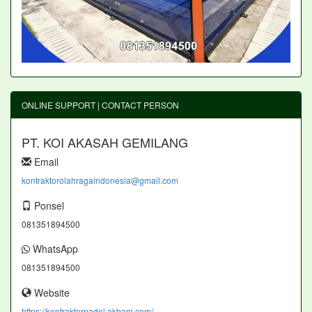
ONLINE SUPPORT | CONTACT PERSON
PT. KOI AKASAH GEMILANG
Email
kontraktorolahragaindonesia@gmail.com
Ponsel
081351894500
WhatsApp
081351894500
Website
https://kontraktorpadel.akbam.com/