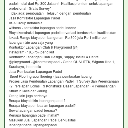
padel mulai dari Rp 300 Jutaan! · Kualitas premium untuk lapangan
profesional · Gratis Survey*
Tidak ada: pembuatan ‎| Telusuri dengan: pembuatan
Jasa Kontraktor Lapangan Padel
ASA Group Indonesia
withasa › kontraktor lapangan padel indone
Biaya konstruksi lapangan padel bervariasi berdasarkan kualitas dan
lokasi: Range biaya pembangunan: Rp 300 juta Rp 1 miliar per
lapangan Izin apa saja yang
Kontraktor Lapangan Olah & Playground (@)
Instagram · 18,5 rb+ pengikut
Kontraktor Lapangan Olah Design, Supply, Install & Rental
@playground · @kontraktorpadel · Graha QUALITEK, Wiguna II no 1,
Surabaya, Indonesia
Jasa Pembuatan Lapangan Padel
Sport Flooring sportflooring › jasa pembuatan lapang
Proses Jasa Pembuatan Lapangan Padel · 1 Survey dan Perencanaan
· 2 Persiapan Lokasi · 3 Konstruksi Dasar Lapangan · 4 Pemasangan
Struktur Kaca dan Jaring
Orang lain juga bertanya
Berapa biaya bikin lapangan padel?
Berapa biaya pembuatan lapangan padel?
Sewa lapangan padel berapa?
Kenapa lapangan padel mahal?
Masukan Jual Lapangan Padel Berkualitas
lapanganpadel lapanganpadel