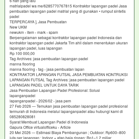
6 hari yang lalu
matrialpadel wa me/6285770767815 Kontraktor lapangan padel Jasa
pembuatan lapangan padel matrial yang di gunakan • rumput sintetis
padel
TERPERCAYA ], Jasa Pembuatan
New UKM
newukm › item › mark › spam
Berpengalaman sebagai kontraktor lapangan padel Indonesia dan
kontraktor lapangan padel Jakarta Tim ahli dalam menentukan ukuran
lapangan padel, luas lapangan
Rp 100 000,00
Tag Archives: jasa pembuatan lapangan padel
manna flooring
manna flooring › tag › jasa pembuatan lapan
KONTRAKTOR LAPANGAN FUTSAL JASA PEMBUATAN KONTRUKSI
LAPANGAN FUTSAL Tag Archives: jasa pembuatan lapangan padel
LAPANGAN PADEL UNTUK DAYA TARIK
Jasa Pembuatan Lapangan Padel Profesional: Solusi
lapanganpadel
lapanganpadel › 2026/02 › jasa pem
27 Feb 2026 — Temukan jasa pembuatan lapangan padel profesional
termurah di Indonesia melalui lapanganpadel atau hubungi kami di
085280828081
Syarat Membuat Lapangan Padel di Indonesia
Gapura Office virtualofficeku › Article
20 Mei 2026 — Estimasi Biaya Pembangunan ; Outdoor: Rp600–800
juta per lapangan ; Indoor + atap baja ringan: Rp1–1,2 miliar