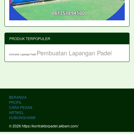
PRODUK TERPOPULER
Pembuatan Lapangan Padel
Kontraktor Lapangan Padel
BERANDA
PROFIL
CARA PESAN
ARTIKEL
HUBUNGI KAMI
© 2026 https://kontraktorpadel.akbam.com/
PT. KOI AKASAH GEMILANG Kontraktor Lapangan Padel Terbaik dan