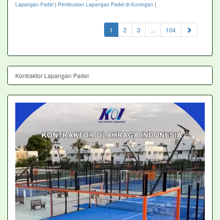
Lapangan Padel
|
Pembuatan Lapangan Padel di Kuningan
|
(current)
1
2
3
...
104
Kontraktor Lapangan Padel