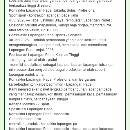
spesialis dalam perancangan dan pembangunan lapangan padel
berkualitas tinggi di seluruh
Kontraktor Lapangan Padel Jakarta: Solusi Profesional
Sport sport › kontraktor lapangan padel jaka
4 Jul 2026 — Tabel Estimasi Biaya Pembuatan Lapangan Padel ;
Opsional: Struktur Atap/Indoor, Kanopi baja ringan, membran PVC,
atau atap galvalum, Rp 100 000
Pembuatan Lapangan Padel sports › Services
30 Jan 2026 — adalah perusahaan yang didedikasikan untuk
mengembangkan, memproduksi, memasang, dan memelihara
Lapangan Padel sejak 2026
Pembuatan Lapangan Padel Kualitas Tinggi
› category › lantai olah › padel
memiliki spesialisasi sebagai jasa pembuatan lapangan futsal dan
mini soccer dan penyedia berbagai produk lantai olah seperti
lapangan padel, tenis,
Kontraktor Lapangan Padel Profesional dan Bergaransi
karpetbadminton karpetbadminton › Lapangan Padel
Kami menyediakan paket lengkap pembangunan lapangan padel
yang mencakup desain, konstruksi, pemasangan kaca, pemasangan
rumput sintetis, pencahayaan, hingga
Kenapa Memilih 77 Sport
Spesifikasi Lapangan Padel
Kontraktor Lapangan Padel Indonesia
Centroflor Indonesia
centroflor › produk › kontraktor lapangan pa
Kontraktor Lapangan Padel Indonesia · Harga terpasang lapangan