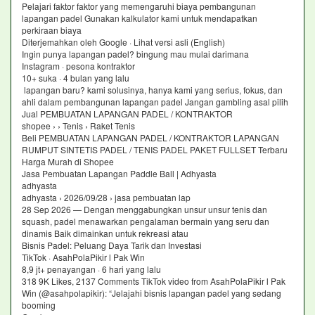
Pelajari faktor faktor yang memengaruhi biaya pembangunan
lapangan padel Gunakan kalkulator kami untuk mendapatkan
perkiraan biaya
Diterjemahkan oleh Google · Lihat versi asli (English)
Ingin punya lapangan padel? bingung mau mulai darimana
Instagram · pesona kontraktor
10+ suka · 4 bulan yang lalu
lapangan baru? kami solusinya, hanya kami yang serius, fokus, dan
ahli dalam pembangunan lapangan padel Jangan gambling asal pilih
Jual PEMBUATAN LAPANGAN PADEL / KONTRAKTOR
shopee › › Tenis › Raket Tenis
Beli PEMBUATAN LAPANGAN PADEL / KONTRAKTOR LAPANGAN
RUMPUT SINTETIS PADEL / TENIS PADEL PAKET FULLSET Terbaru
Harga Murah di Shopee
Jasa Pembuatan Lapangan Paddle Ball | Adhyasta
adhyasta
adhyasta › 2026/09/28 › jasa pembuatan lap
28 Sep 2026 — Dengan menggabungkan unsur unsur tenis dan
squash, padel menawarkan pengalaman bermain yang seru dan
dinamis Baik dimainkan untuk rekreasi atau
Bisnis Padel: Peluang Daya Tarik dan Investasi
TikTok · AsahPolaPikir l Pak Win
8,9 jt+ penayangan · 6 hari yang lalu
318 9K Likes, 2137 Comments TikTok video from AsahPolaPikir l Pak
Win (@asahpolapikir): “Jelajahi bisnis lapangan padel yang sedang
booming