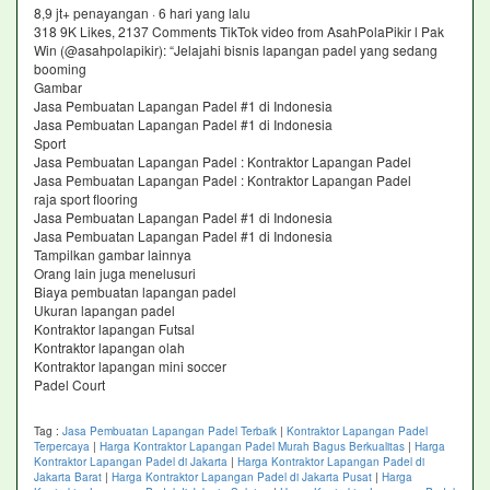
8,9 jt+ penayangan · 6 hari yang lalu
318 9K Likes, 2137 Comments TikTok video from AsahPolaPikir l Pak
Win (@asahpolapikir): “Jelajahi bisnis lapangan padel yang sedang
booming
Gambar
Jasa Pembuatan Lapangan Padel #1 di Indonesia
Jasa Pembuatan Lapangan Padel #1 di Indonesia
Sport
Jasa Pembuatan Lapangan Padel : Kontraktor Lapangan Padel
Jasa Pembuatan Lapangan Padel : Kontraktor Lapangan Padel
raja sport flooring
Jasa Pembuatan Lapangan Padel #1 di Indonesia
Jasa Pembuatan Lapangan Padel #1 di Indonesia
Tampilkan gambar lainnya
Orang lain juga menelusuri
Biaya pembuatan lapangan padel
Ukuran lapangan padel
Kontraktor lapangan Futsal
Kontraktor lapangan olah
Kontraktor lapangan mini soccer
Padel Court
Tag :
Jasa Pembuatan Lapangan Padel Terbaik
|
Kontraktor Lapangan Padel
Terpercaya
|
Harga Kontraktor Lapangan Padel Murah Bagus Berkualitas
|
Harga
Kontraktor Lapangan Padel di Jakarta
|
Harga Kontraktor Lapangan Padel di
Jakarta Barat
|
Harga Kontraktor Lapangan Padel di Jakarta Pusat
|
Harga