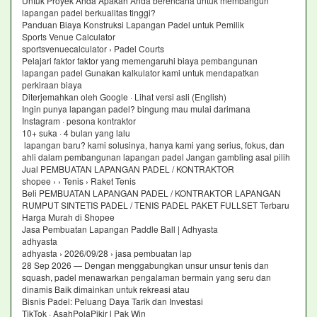
Untuk Proyek Anda Apakah Anda berencana untuk membangun
lapangan padel berkualitas tinggi?
Panduan Biaya Konstruksi Lapangan Padel untuk Pemilik
Sports Venue Calculator
sportsvenuecalculator › Padel Courts
Pelajari faktor faktor yang memengaruhi biaya pembangunan
lapangan padel Gunakan kalkulator kami untuk mendapatkan
perkiraan biaya
Diterjemahkan oleh Google · Lihat versi asli (English)
Ingin punya lapangan padel? bingung mau mulai darimana
Instagram · pesona kontraktor
10+ suka · 4 bulan yang lalu
lapangan baru? kami solusinya, hanya kami yang serius, fokus, dan
ahli dalam pembangunan lapangan padel Jangan gambling asal pilih
Jual PEMBUATAN LAPANGAN PADEL / KONTRAKTOR
shopee › › Tenis › Raket Tenis
Beli PEMBUATAN LAPANGAN PADEL / KONTRAKTOR LAPANGAN
RUMPUT SINTETIS PADEL / TENIS PADEL PAKET FULLSET Terbaru
Harga Murah di Shopee
Jasa Pembuatan Lapangan Paddle Ball | Adhyasta
adhyasta
adhyasta › 2026/09/28 › jasa pembuatan lap
28 Sep 2026 — Dengan menggabungkan unsur unsur tenis dan
squash, padel menawarkan pengalaman bermain yang seru dan
dinamis Baik dimainkan untuk rekreasi atau
Bisnis Padel: Peluang Daya Tarik dan Investasi
TikTok · AsahPolaPikir l Pak Win