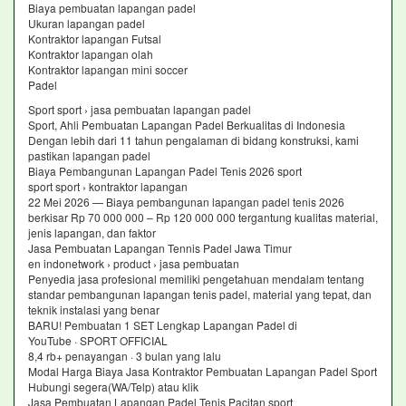
Biaya pembuatan lapangan padel
Ukuran lapangan padel
Kontraktor lapangan Futsal
Kontraktor lapangan olah
Kontraktor lapangan mini soccer
Padel
Sport sport › jasa pembuatan lapangan padel
Sport, Ahli Pembuatan Lapangan Padel Berkualitas di Indonesia
Dengan lebih dari 11 tahun pengalaman di bidang konstruksi, kami
pastikan lapangan padel
Biaya Pembangunan Lapangan Padel Tenis 2026 sport
sport sport › kontraktor lapangan
22 Mei 2026 — Biaya pembangunan lapangan padel tenis 2026
berkisar Rp 70 000 000 – Rp 120 000 000 tergantung kualitas material,
jenis lapangan, dan faktor
Jasa Pembuatan Lapangan Tennis Padel Jawa Timur
en indonetwork › product › jasa pembuatan
Penyedia jasa profesional memiliki pengetahuan mendalam tentang
standar pembangunan lapangan tenis padel, material yang tepat, dan
teknik instalasi yang benar
BARU! Pembuatan 1 SET Lengkap Lapangan Padel di
YouTube · SPORT OFFICIAL
8,4 rb+ penayangan · 3 bulan yang lalu
Modal Harga Biaya Jasa Kontraktor Pembuatan Lapangan Padel Sport
Hubungi segera(WA/Telp) atau klik
Jasa Pembuatan Lapangan Padel Tenis Pacitan sport