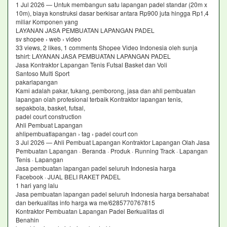
1 Jul 2026 — Untuk membangun satu lapangan padel standar (20m x
10m), biaya konstruksi dasar berkisar antara Rp900 juta hingga Rp1,4
miliar Komponen yang
LAYANAN JASA PEMBUATAN LAPANGAN PADEL
sv shopee › web › video
33 views, 2 likes, 1 comments Shopee Video Indonesia oleh sunja
tshirt: LAYANAN JASA PEMBUATAN LAPANGAN PADEL
Jasa Kontraktor Lapangan Tenis Futsal Basket dan Voli
Santoso Multi Sport
pakarlapangan
Kami adalah pakar, tukang, pemborong, jasa dan ahli pembuatan
lapangan olah profesional terbaik Kontraktor lapangan tenis,
sepakbola, basket, futsal,
padel court construction
Ahli Pembuat Lapangan
ahlipembuatlapangan › tag › padel court con
3 Jul 2026 — Ahli Pembuat Lapangan Kontraktor Lapangan Olah Jasa
Pembuatan Lapangan · Beranda · Produk · Running Track · Lapangan
Tenis · Lapangan
Jasa pembuatan lapangan padel seluruh Indonesia harga
Facebook · JUAL BELI RAKET PADEL
1 hari yang lalu
Jasa pembuatan lapangan padel seluruh Indonesia harga bersahabat
dan berkualitas info harga wa me/6285770767815
Kontraktor Pembuatan Lapangan Padel Berkualitas di
Benahin