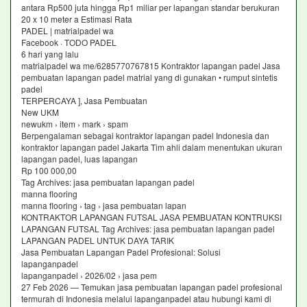
antara Rp500 juta hingga Rp1 miliar per lapangan standar berukuran
20 x 10 meter a Estimasi Rata
PADEL | matrialpadel wa
Facebook · TODO PADEL
6 hari yang lalu
matrialpadel wa me/6285770767815 Kontraktor lapangan padel Jasa
pembuatan lapangan padel matrial yang di gunakan • rumput sintetis
padel
TERPERCAYA ], Jasa Pembuatan
New UKM
newukm › item › mark › spam
Berpengalaman sebagai kontraktor lapangan padel Indonesia dan
kontraktor lapangan padel Jakarta Tim ahli dalam menentukan ukuran
lapangan padel, luas lapangan
Rp 100 000,00
Tag Archives: jasa pembuatan lapangan padel
manna flooring
manna flooring › tag › jasa pembuatan lapan
KONTRAKTOR LAPANGAN FUTSAL JASA PEMBUATAN KONTRUKSI
LAPANGAN FUTSAL Tag Archives: jasa pembuatan lapangan padel
LAPANGAN PADEL UNTUK DAYA TARIK
Jasa Pembuatan Lapangan Padel Profesional: Solusi
lapanganpadel
lapanganpadel › 2026/02 › jasa pem
27 Feb 2026 — Temukan jasa pembuatan lapangan padel profesional
termurah di Indonesia melalui lapanganpadel atau hubungi kami di