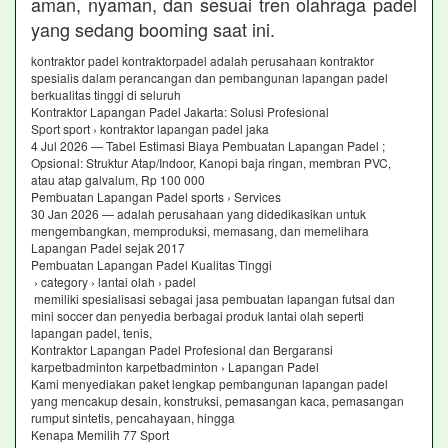
aman, nyaman, dan sesuai tren olahraga padel
yang sedang booming saat ini.
kontraktor padel kontraktorpadel adalah perusahaan kontraktor
spesialis dalam perancangan dan pembangunan lapangan padel
berkualitas tinggi di seluruh
Kontraktor Lapangan Padel Jakarta: Solusi Profesional
Sport sport › kontraktor lapangan padel jaka
4 Jul 2026 — Tabel Estimasi Biaya Pembuatan Lapangan Padel ;
Opsional: Struktur Atap/Indoor, Kanopi baja ringan, membran PVC,
atau atap galvalum, Rp 100 000
Pembuatan Lapangan Padel sports › Services
30 Jan 2026 — adalah perusahaan yang didedikasikan untuk
mengembangkan, memproduksi, memasang, dan memelihara
Lapangan Padel sejak 2017
Pembuatan Lapangan Padel Kualitas Tinggi
› category › lantai olah › padel
memiliki spesialisasi sebagai jasa pembuatan lapangan futsal dan
mini soccer dan penyedia berbagai produk lantai olah seperti
lapangan padel, tenis,
Kontraktor Lapangan Padel Profesional dan Bergaransi
karpetbadminton karpetbadminton › Lapangan Padel
Kami menyediakan paket lengkap pembangunan lapangan padel
yang mencakup desain, konstruksi, pemasangan kaca, pemasangan
rumput sintetis, pencahayaan, hingga
Kenapa Memilih 77 Sport