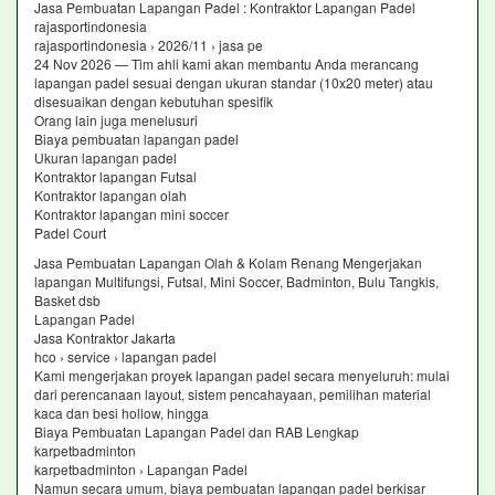
Jasa Pembuatan Lapangan Padel : Kontraktor Lapangan Padel
rajasportindonesia
rajasportindonesia › 2026/11 › jasa pe
24 Nov 2026 — Tim ahli kami akan membantu Anda merancang
lapangan padel sesuai dengan ukuran standar (10x20 meter) atau
disesuaikan dengan kebutuhan spesifik
Orang lain juga menelusuri
Biaya pembuatan lapangan padel
Ukuran lapangan padel
Kontraktor lapangan Futsal
Kontraktor lapangan olah
Kontraktor lapangan mini soccer
Padel Court
Jasa Pembuatan Lapangan Olah & Kolam Renang Mengerjakan
lapangan Multifungsi, Futsal, Mini Soccer, Badminton, Bulu Tangkis,
Basket dsb
Lapangan Padel
Jasa Kontraktor Jakarta
hco › service › lapangan padel
Kami mengerjakan proyek lapangan padel secara menyeluruh: mulai
dari perencanaan layout, sistem pencahayaan, pemilihan material
kaca dan besi hollow, hingga
Biaya Pembuatan Lapangan Padel dan RAB Lengkap
karpetbadminton
karpetbadminton › Lapangan Padel
Namun secara umum, biaya pembuatan lapangan padel berkisar