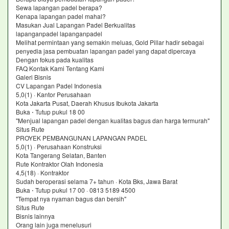
Sewa lapangan padel berapa?
Kenapa lapangan padel mahal?
Masukan Jual Lapangan Padel Berkualitas
lapanganpadel lapanganpadel
Melihat permintaan yang semakin meluas, Gold Pillar hadir sebagai
penyedia jasa pembuatan lapangan padel yang dapat dipercaya
Dengan fokus pada kualitas
FAQ Kontak Kami Tentang Kami
Galeri Bisnis
CV Lapangan Padel Indonesia
5,0(1) · Kantor Perusahaan
Kota Jakarta Pusat, Daerah Khusus Ibukota Jakarta
Buka ⋅ Tutup pukul 18 00
"Menjual lapangan padel dengan kualitas bagus dan harga termurah"
Situs Rute
PROYEK PEMBANGUNAN LAPANGAN PADEL
5,0(1) · Perusahaan Konstruksi
Kota Tangerang Selatan, Banten
Rute Kontraktor Olah Indonesia
4,5(18) · Kontraktor
Sudah beroperasi selama 7+ tahun · Kota Bks, Jawa Barat
Buka ⋅ Tutup pukul 17 00 · 0813 5189 4500
"Tempat nya nyaman bagus dan bersih"
Situs Rute
Bisnis lainnya
Orang lain juga menelusuri