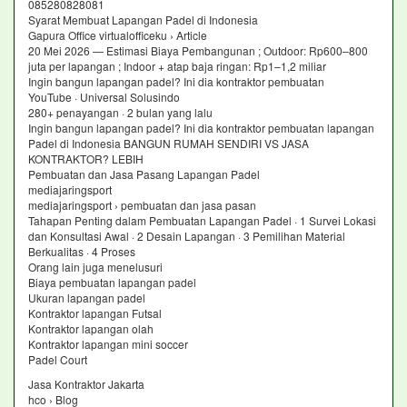
085280828081
Syarat Membuat Lapangan Padel di Indonesia
Gapura Office virtualofficeku › Article
20 Mei 2026 — Estimasi Biaya Pembangunan ; Outdoor: Rp600–800
juta per lapangan ; Indoor + atap baja ringan: Rp1–1,2 miliar
Ingin bangun lapangan padel? Ini dia kontraktor pembuatan
YouTube · Universal Solusindo
280+ penayangan · 2 bulan yang lalu
Ingin bangun lapangan padel? Ini dia kontraktor pembuatan lapangan
Padel di Indonesia BANGUN RUMAH SENDIRI VS JASA
KONTRAKTOR? LEBIH
Pembuatan dan Jasa Pasang Lapangan Padel
mediajaringsport
mediajaringsport › pembuatan dan jasa pasan
Tahapan Penting dalam Pembuatan Lapangan Padel · 1 Survei Lokasi
dan Konsultasi Awal · 2 Desain Lapangan · 3 Pemilihan Material
Berkualitas · 4 Proses
Orang lain juga menelusuri
Biaya pembuatan lapangan padel
Ukuran lapangan padel
Kontraktor lapangan Futsal
Kontraktor lapangan olah
Kontraktor lapangan mini soccer
Padel Court
Jasa Kontraktor Jakarta
hco › Blog