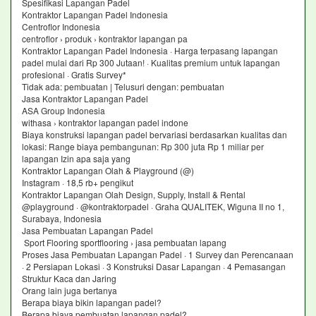
Spesifikasi Lapangan Padel
Kontraktor Lapangan Padel Indonesia
Centroflor Indonesia
centroflor › produk › kontraktor lapangan pa
Kontraktor Lapangan Padel Indonesia · Harga terpasang lapangan
padel mulai dari Rp 300 Jutaan! · Kualitas premium untuk lapangan
profesional · Gratis Survey*
Tidak ada: pembuatan ‎| Telusuri dengan: pembuatan
Jasa Kontraktor Lapangan Padel
ASA Group Indonesia
withasa › kontraktor lapangan padel indone
Biaya konstruksi lapangan padel bervariasi berdasarkan kualitas dan
lokasi: Range biaya pembangunan: Rp 300 juta Rp 1 miliar per
lapangan Izin apa saja yang
Kontraktor Lapangan Olah & Playground (@)
Instagram · 18,5 rb+ pengikut
Kontraktor Lapangan Olah Design, Supply, Install & Rental
@playground · @kontraktorpadel · Graha QUALITEK, Wiguna II no 1,
Surabaya, Indonesia
Jasa Pembuatan Lapangan Padel
Sport Flooring sportflooring › jasa pembuatan lapang
Proses Jasa Pembuatan Lapangan Padel · 1 Survey dan Perencanaan
· 2 Persiapan Lokasi · 3 Konstruksi Dasar Lapangan · 4 Pemasangan
Struktur Kaca dan Jaring
Orang lain juga bertanya
Berapa biaya bikin lapangan padel?
Berapa biaya pembuatan lapangan padel?