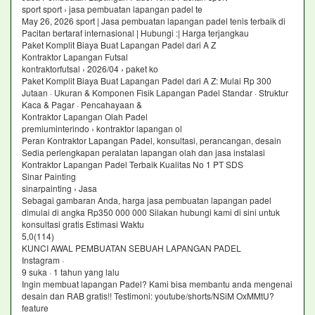
sport sport › jasa pembuatan lapangan padel te
May 26, 2026 sport | Jasa pembuatan lapangan padel tenis terbaik di
Pacitan bertaraf internasional | Hubungi :| Harga terjangkau
Paket Komplit Biaya Buat Lapangan Padel dari A Z
Kontraktor Lapangan Futsal
kontraktorfutsal › 2026/04 › paket ko
Paket Komplit Biaya Buat Lapangan Padel dari A Z: Mulai Rp 300
Jutaan · Ukuran & Komponen Fisik Lapangan Padel Standar · Struktur
Kaca & Pagar · Pencahayaan &
Kontraktor Lapangan Olah Padel
premiuminterindo › kontraktor lapangan ol
Peran Kontraktor Lapangan Padel, konsultasi, perancangan, desain
Sedia perlengkapan peralatan lapangan olah dan jasa instalasi
Kontraktor Lapangan Padel Terbaik Kualitas No 1 PT SDS
Sinar Painting
sinarpainting › Jasa
Sebagai gambaran Anda, harga jasa pembuatan lapangan padel
dimulai di angka Rp350 000 000 Silakan hubungi kami di sini untuk
konsultasi gratis Estimasi Waktu
5,0(114)
KUNCI AWAL PEMBUATAN SEBUAH LAPANGAN PADEL
Instagram ·
9 suka · 1 tahun yang lalu
Ingin membuat lapangan Padel? Kami bisa membantu anda mengenai
desain dan RAB gratis!! Testimoni: youtube/shorts/NSiM OxMMtU?
feature