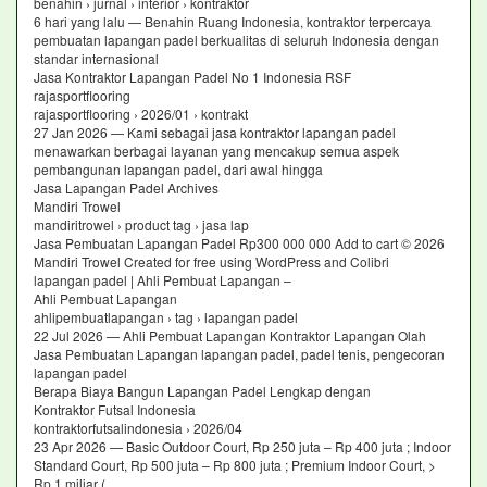
benahin › jurnal › interior › kontraktor
6 hari yang lalu — Benahin Ruang Indonesia, kontraktor terpercaya
pembuatan lapangan padel berkualitas di seluruh Indonesia dengan
standar internasional
Jasa Kontraktor Lapangan Padel No 1 Indonesia RSF
rajasportflooring
rajasportflooring › 2026/01 › kontrakt
27 Jan 2026 — Kami sebagai jasa kontraktor lapangan padel
menawarkan berbagai layanan yang mencakup semua aspek
pembangunan lapangan padel, dari awal hingga
Jasa Lapangan Padel Archives
Mandiri Trowel
mandiritrowel › product tag › jasa lap
Jasa Pembuatan Lapangan Padel Rp300 000 000 Add to cart © 2026
Mandiri Trowel Created for free using WordPress and Colibri
lapangan padel | Ahli Pembuat Lapangan –
Ahli Pembuat Lapangan
ahlipembuatlapangan › tag › lapangan padel
22 Jul 2026 — Ahli Pembuat Lapangan Kontraktor Lapangan Olah
Jasa Pembuatan Lapangan lapangan padel, padel tenis, pengecoran
lapangan padel
Berapa Biaya Bangun Lapangan Padel Lengkap dengan
Kontraktor Futsal Indonesia
kontraktorfutsalindonesia › 2026/04
23 Apr 2026 — Basic Outdoor Court, Rp 250 juta – Rp 400 juta ; Indoor
Standard Court, Rp 500 juta – Rp 800 juta ; Premium Indoor Court, >
Rp 1 miliar (