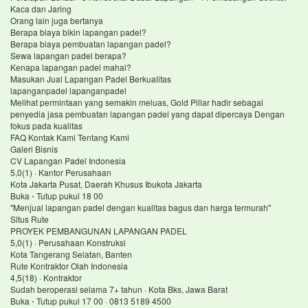
Kaca dan Jaring
Orang lain juga bertanya
Berapa biaya bikin lapangan padel?
Berapa biaya pembuatan lapangan padel?
Sewa lapangan padel berapa?
Kenapa lapangan padel mahal?
Masukan Jual Lapangan Padel Berkualitas
lapanganpadel lapanganpadel
Melihat permintaan yang semakin meluas, Gold Pillar hadir sebagai
penyedia jasa pembuatan lapangan padel yang dapat dipercaya Dengan
fokus pada kualitas
FAQ Kontak Kami Tentang Kami
Galeri Bisnis
CV Lapangan Padel Indonesia
5,0(1) · Kantor Perusahaan
Kota Jakarta Pusat, Daerah Khusus Ibukota Jakarta
Buka ⋅ Tutup pukul 18 00
"Menjual lapangan padel dengan kualitas bagus dan harga termurah"
Situs Rute
PROYEK PEMBANGUNAN LAPANGAN PADEL
5,0(1) · Perusahaan Konstruksi
Kota Tangerang Selatan, Banten
Rute Kontraktor Olah Indonesia
4,5(18) · Kontraktor
Sudah beroperasi selama 7+ tahun · Kota Bks, Jawa Barat
Buka ⋅ Tutup pukul 17 00 · 0813 5189 4500