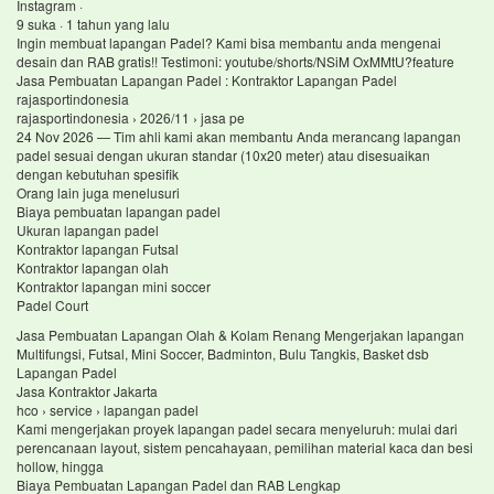
Instagram ·
9 suka · 1 tahun yang lalu
Ingin membuat lapangan Padel? Kami bisa membantu anda mengenai
desain dan RAB gratis!! Testimoni: youtube/shorts/NSiM OxMMtU?feature
Jasa Pembuatan Lapangan Padel : Kontraktor Lapangan Padel
rajasportindonesia
rajasportindonesia › 2026/11 › jasa pe
24 Nov 2026 — Tim ahli kami akan membantu Anda merancang lapangan
padel sesuai dengan ukuran standar (10x20 meter) atau disesuaikan
dengan kebutuhan spesifik
Orang lain juga menelusuri
Biaya pembuatan lapangan padel
Ukuran lapangan padel
Kontraktor lapangan Futsal
Kontraktor lapangan olah
Kontraktor lapangan mini soccer
Padel Court
Jasa Pembuatan Lapangan Olah & Kolam Renang Mengerjakan lapangan
Multifungsi, Futsal, Mini Soccer, Badminton, Bulu Tangkis, Basket dsb
Lapangan Padel
Jasa Kontraktor Jakarta
hco › service › lapangan padel
Kami mengerjakan proyek lapangan padel secara menyeluruh: mulai dari
perencanaan layout, sistem pencahayaan, pemilihan material kaca dan besi
hollow, hingga
Biaya Pembuatan Lapangan Padel dan RAB Lengkap