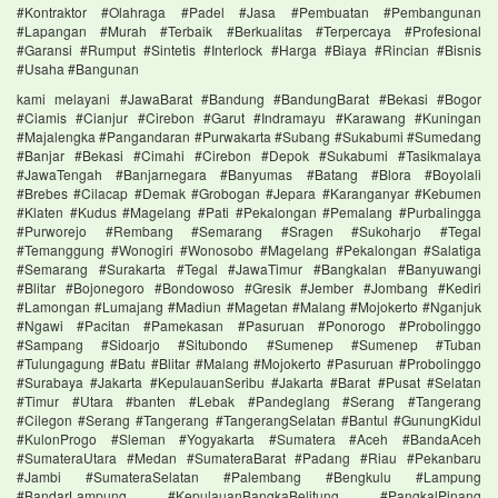
#Kontraktor #Olahraga #Padel #Jasa #Pembuatan #Pembangunan
#Lapangan #Murah #Terbaik #Berkualitas #Terpercaya #Profesional
#Garansi #Rumput #Sintetis #Interlock #Harga #Biaya #Rincian #Bisnis
#Usaha #Bangunan
kami melayani #JawaBarat #Bandung #BandungBarat #Bekasi #Bogor
#Ciamis #Cianjur #Cirebon #Garut #Indramayu #Karawang #Kuningan
#Majalengka #Pangandaran #Purwakarta #Subang #Sukabumi #Sumedang
#Banjar #Bekasi #Cimahi #Cirebon #Depok #Sukabumi #Tasikmalaya
#JawaTengah #Banjarnegara #Banyumas #Batang #Blora #Boyolali
#Brebes #Cilacap #Demak #Grobogan #Jepara #Karanganyar #Kebumen
#Klaten #Kudus #Magelang #Pati #Pekalongan #Pemalang #Purbalingga
#Purworejo #Rembang #Semarang #Sragen #Sukoharjo #Tegal
#Temanggung #Wonogiri #Wonosobo #Magelang #Pekalongan #Salatiga
#Semarang #Surakarta #Tegal #JawaTimur #Bangkalan #Banyuwangi
#Blitar #Bojonegoro #Bondowoso #Gresik #Jember #Jombang #Kediri
#Lamongan #Lumajang #Madiun #Magetan #Malang #Mojokerto #Nganjuk
#Ngawi #Pacitan #Pamekasan #Pasuruan #Ponorogo #Probolinggo
#Sampang #Sidoarjo #Situbondo #Sumenep #Sumenep #Tuban
#Tulungagung #Batu #Blitar #Malang #Mojokerto #Pasuruan #Probolinggo
#Surabaya #Jakarta #KepulauanSeribu #Jakarta #Barat #Pusat #Selatan
#Timur #Utara #banten #Lebak #Pandeglang #Serang #Tangerang
#Cilegon #Serang #Tangerang #TangerangSelatan #Bantul #GunungKidul
#KulonProgo #Sleman #Yogyakarta #Sumatera #Aceh #BandaAceh
#SumateraUtara #Medan #SumateraBarat #Padang #Riau #Pekanbaru
#Jambi #SumateraSelatan #Palembang #Bengkulu #Lampung
#BandarLampung #KepulauanBangkaBelitung #PangkalPinang