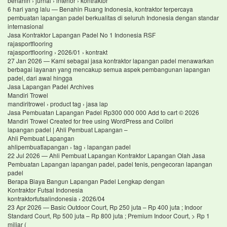
benahin › jurnal › interior › kontraktor
6 hari yang lalu — Benahin Ruang Indonesia, kontraktor terpercaya
pembuatan lapangan padel berkualitas di seluruh Indonesia dengan standar
internasional
Jasa Kontraktor Lapangan Padel No 1 Indonesia RSF
rajasportflooring
rajasportflooring › 2026/01 › kontrakt
27 Jan 2026 — Kami sebagai jasa kontraktor lapangan padel menawarkan
berbagai layanan yang mencakup semua aspek pembangunan lapangan
padel, dari awal hingga
Jasa Lapangan Padel Archives
Mandiri Trowel
mandiritrowel › product tag › jasa lap
Jasa Pembuatan Lapangan Padel Rp300 000 000 Add to cart © 2026
Mandiri Trowel Created for free using WordPress and Colibri
lapangan padel | Ahli Pembuat Lapangan –
Ahli Pembuat Lapangan
ahlipembuatlapangan › tag › lapangan padel
22 Jul 2026 — Ahli Pembuat Lapangan Kontraktor Lapangan Olah Jasa
Pembuatan Lapangan lapangan padel, padel tenis, pengecoran lapangan
padel
Berapa Biaya Bangun Lapangan Padel Lengkap dengan
Kontraktor Futsal Indonesia
kontraktorfutsalindonesia › 2026/04
23 Apr 2026 — Basic Outdoor Court, Rp 250 juta – Rp 400 juta ; Indoor
Standard Court, Rp 500 juta – Rp 800 juta ; Premium Indoor Court, > Rp 1
miliar (