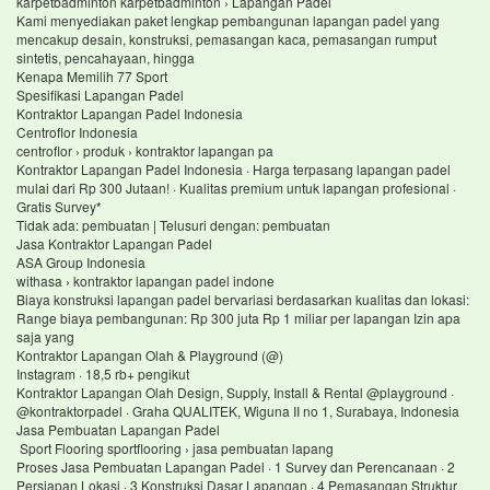
karpetbadminton karpetbadminton › Lapangan Padel
Kami menyediakan paket lengkap pembangunan lapangan padel yang
mencakup desain, konstruksi, pemasangan kaca, pemasangan rumput
sintetis, pencahayaan, hingga
Kenapa Memilih 77 Sport
Spesifikasi Lapangan Padel
Kontraktor Lapangan Padel Indonesia
Centroflor Indonesia
centroflor › produk › kontraktor lapangan pa
Kontraktor Lapangan Padel Indonesia · Harga terpasang lapangan padel
mulai dari Rp 300 Jutaan! · Kualitas premium untuk lapangan profesional ·
Gratis Survey*
Tidak ada: pembuatan ‎| Telusuri dengan: pembuatan
Jasa Kontraktor Lapangan Padel
ASA Group Indonesia
withasa › kontraktor lapangan padel indone
Biaya konstruksi lapangan padel bervariasi berdasarkan kualitas dan lokasi:
Range biaya pembangunan: Rp 300 juta Rp 1 miliar per lapangan Izin apa
saja yang
Kontraktor Lapangan Olah & Playground (@)
Instagram · 18,5 rb+ pengikut
Kontraktor Lapangan Olah Design, Supply, Install & Rental @playground ·
@kontraktorpadel · Graha QUALITEK, Wiguna II no 1, Surabaya, Indonesia
Jasa Pembuatan Lapangan Padel
Sport Flooring sportflooring › jasa pembuatan lapang
Proses Jasa Pembuatan Lapangan Padel · 1 Survey dan Perencanaan · 2
Persiapan Lokasi · 3 Konstruksi Dasar Lapangan · 4 Pemasangan Struktur