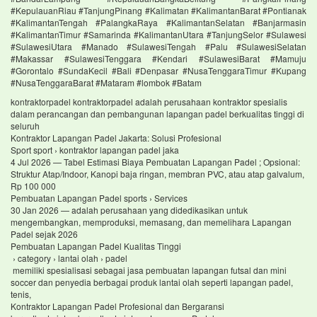
#KepulauanRiau #TanjungPinang #Kalimatan #KalimantanBarat #Pontianak
#KalimantanTengah #PalangkaRaya #KalimantanSelatan #Banjarmasin
#KalimantanTimur #Samarinda #KalimantanUtara #TanjungSelor #Sulawesi
#SulawesiUtara #Manado #SulawesiTengah #Palu #SulawesiSelatan
#Makassar #SulawesiTenggara #Kendari #SulawesiBarat #Mamuju
#Gorontalo #SundaKecil #Bali #Denpasar #NusaTenggaraTimur #Kupang
#NusaTenggaraBarat #Mataram #lombok #Batam
kontraktorpadel kontraktorpadel adalah perusahaan kontraktor spesialis
dalam perancangan dan pembangunan lapangan padel berkualitas tinggi di
seluruh
Kontraktor Lapangan Padel Jakarta: Solusi Profesional
Sport sport › kontraktor lapangan padel jaka
4 Jul 2026 — Tabel Estimasi Biaya Pembuatan Lapangan Padel ; Opsional:
Struktur Atap/Indoor, Kanopi baja ringan, membran PVC, atau atap galvalum,
Rp 100 000
Pembuatan Lapangan Padel sports › Services
30 Jan 2026 — adalah perusahaan yang didedikasikan untuk
mengembangkan, memproduksi, memasang, dan memelihara Lapangan
Padel sejak 2026
Pembuatan Lapangan Padel Kualitas Tinggi
› category › lantai olah › padel
memiliki spesialisasi sebagai jasa pembuatan lapangan futsal dan mini
soccer dan penyedia berbagai produk lantai olah seperti lapangan padel,
tenis,
Kontraktor Lapangan Padel Profesional dan Bergaransi