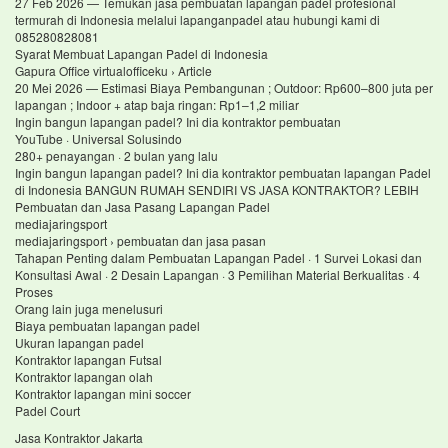
27 Feb 2026 — Temukan jasa pembuatan lapangan padel profesional
termurah di Indonesia melalui lapanganpadel atau hubungi kami di
085280828081
Syarat Membuat Lapangan Padel di Indonesia
Gapura Office virtualofficeku › Article
20 Mei 2026 — Estimasi Biaya Pembangunan ; Outdoor: Rp600–800 juta per
lapangan ; Indoor + atap baja ringan: Rp1–1,2 miliar
Ingin bangun lapangan padel? Ini dia kontraktor pembuatan
YouTube · Universal Solusindo
280+ penayangan · 2 bulan yang lalu
Ingin bangun lapangan padel? Ini dia kontraktor pembuatan lapangan Padel
di Indonesia BANGUN RUMAH SENDIRI VS JASA KONTRAKTOR? LEBIH
Pembuatan dan Jasa Pasang Lapangan Padel
mediajaringsport
mediajaringsport › pembuatan dan jasa pasan
Tahapan Penting dalam Pembuatan Lapangan Padel · 1 Survei Lokasi dan
Konsultasi Awal · 2 Desain Lapangan · 3 Pemilihan Material Berkualitas · 4
Proses
Orang lain juga menelusuri
Biaya pembuatan lapangan padel
Ukuran lapangan padel
Kontraktor lapangan Futsal
Kontraktor lapangan olah
Kontraktor lapangan mini soccer
Padel Court
Jasa Kontraktor Jakarta