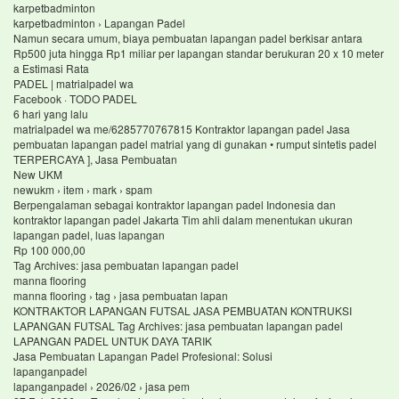
karpetbadminton
karpetbadminton › Lapangan Padel
Namun secara umum, biaya pembuatan lapangan padel berkisar antara
Rp500 juta hingga Rp1 miliar per lapangan standar berukuran 20 x 10 meter
a Estimasi Rata
PADEL | matrialpadel wa
Facebook · TODO PADEL
6 hari yang lalu
matrialpadel wa me/6285770767815 Kontraktor lapangan padel Jasa
pembuatan lapangan padel matrial yang di gunakan • rumput sintetis padel
TERPERCAYA ], Jasa Pembuatan
New UKM
newukm › item › mark › spam
Berpengalaman sebagai kontraktor lapangan padel Indonesia dan
kontraktor lapangan padel Jakarta Tim ahli dalam menentukan ukuran
lapangan padel, luas lapangan
Rp 100 000,00
Tag Archives: jasa pembuatan lapangan padel
manna flooring
manna flooring › tag › jasa pembuatan lapan
KONTRAKTOR LAPANGAN FUTSAL JASA PEMBUATAN KONTRUKSI
LAPANGAN FUTSAL Tag Archives: jasa pembuatan lapangan padel
LAPANGAN PADEL UNTUK DAYA TARIK
Jasa Pembuatan Lapangan Padel Profesional: Solusi
lapanganpadel
lapanganpadel › 2026/02 › jasa pem