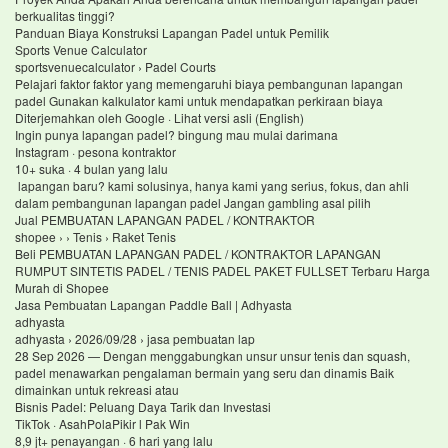
berkualitas tinggi?
Panduan Biaya Konstruksi Lapangan Padel untuk Pemilik
Sports Venue Calculator
sportsvenuecalculator › Padel Courts
Pelajari faktor faktor yang memengaruhi biaya pembangunan lapangan
padel Gunakan kalkulator kami untuk mendapatkan perkiraan biaya
Diterjemahkan oleh Google · Lihat versi asli (English)
Ingin punya lapangan padel? bingung mau mulai darimana
Instagram · pesona kontraktor
10+ suka · 4 bulan yang lalu
lapangan baru? kami solusinya, hanya kami yang serius, fokus, dan ahli
dalam pembangunan lapangan padel Jangan gambling asal pilih
Jual PEMBUATAN LAPANGAN PADEL / KONTRAKTOR
shopee › › Tenis › Raket Tenis
Beli PEMBUATAN LAPANGAN PADEL / KONTRAKTOR LAPANGAN
RUMPUT SINTETIS PADEL / TENIS PADEL PAKET FULLSET Terbaru Harga
Murah di Shopee
Jasa Pembuatan Lapangan Paddle Ball | Adhyasta
adhyasta
adhyasta › 2026/09/28 › jasa pembuatan lap
28 Sep 2026 — Dengan menggabungkan unsur unsur tenis dan squash,
padel menawarkan pengalaman bermain yang seru dan dinamis Baik
dimainkan untuk rekreasi atau
Bisnis Padel: Peluang Daya Tarik dan Investasi
TikTok · AsahPolaPikir l Pak Win
8,9 jt+ penayangan · 6 hari yang lalu