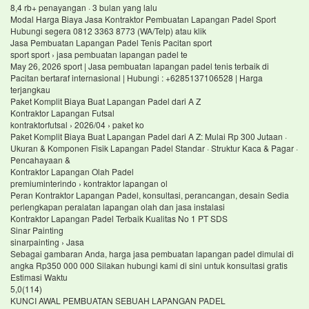
8,4 rb+ penayangan · 3 bulan yang lalu
Modal Harga Biaya Jasa Kontraktor Pembuatan Lapangan Padel Sport
Hubungi segera 0812 3363 8773 (WA/Telp) atau klik
Jasa Pembuatan Lapangan Padel Tenis Pacitan sport
sport sport › jasa pembuatan lapangan padel te
May 26, 2026 sport | Jasa pembuatan lapangan padel tenis terbaik di
Pacitan bertaraf internasional | Hubungi : +6285137106528 | Harga
terjangkau
Paket Komplit Biaya Buat Lapangan Padel dari A Z
Kontraktor Lapangan Futsal
kontraktorfutsal › 2026/04 › paket ko
Paket Komplit Biaya Buat Lapangan Padel dari A Z: Mulai Rp 300 Jutaan ·
Ukuran & Komponen Fisik Lapangan Padel Standar · Struktur Kaca & Pagar ·
Pencahayaan &
Kontraktor Lapangan Olah Padel
premiuminterindo › kontraktor lapangan ol
Peran Kontraktor Lapangan Padel, konsultasi, perancangan, desain Sedia
perlengkapan peralatan lapangan olah dan jasa instalasi
Kontraktor Lapangan Padel Terbaik Kualitas No 1 PT SDS
Sinar Painting
sinarpainting › Jasa
Sebagai gambaran Anda, harga jasa pembuatan lapangan padel dimulai di
angka Rp350 000 000 Silakan hubungi kami di sini untuk konsultasi gratis
Estimasi Waktu
5,0(114)
KUNCI AWAL PEMBUATAN SEBUAH LAPANGAN PADEL