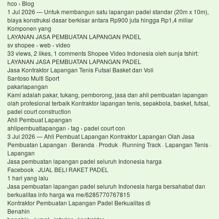
hco › Blog
1 Jul 2026 — Untuk membangun satu lapangan padel standar (20m x 10m),
biaya konstruksi dasar berkisar antara Rp900 juta hingga Rp1,4 miliar
Komponen yang
LAYANAN JASA PEMBUATAN LAPANGAN PADEL
sv shopee › web › video
33 views, 2 likes, 1 comments Shopee Video Indonesia oleh sunja tshirt:
LAYANAN JASA PEMBUATAN LAPANGAN PADEL
Jasa Kontraktor Lapangan Tenis Futsal Basket dan Voli
Santoso Multi Sport
pakarlapangan
Kami adalah pakar, tukang, pemborong, jasa dan ahli pembuatan lapangan
olah profesional terbaik Kontraktor lapangan tenis, sepakbola, basket, futsal,
padel court construction
Ahli Pembuat Lapangan
ahlipembuatlapangan › tag › padel court con
3 Jul 2026 — Ahli Pembuat Lapangan Kontraktor Lapangan Olah Jasa
Pembuatan Lapangan · Beranda · Produk · Running Track · Lapangan Tenis ·
Lapangan
Jasa pembuatan lapangan padel seluruh Indonesia harga
Facebook · JUAL BELI RAKET PADEL
1 hari yang lalu
Jasa pembuatan lapangan padel seluruh Indonesia harga bersahabat dan
berkualitas info harga wa me/6285770767815
Kontraktor Pembuatan Lapangan Padel Berkualitas di
Benahin