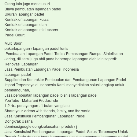
Orang lain juga menelusuri
Biaya pembuatan lapangan padel
Ukuran lapangan padel
Kontraktor lapangan Futsal
Kontraktor lapangan olah
Kontraktor lapangan mini soccer
Padel Court
Multi Sport
pakarlapangan › lapangan padel tenis
Pembuatan Lapangan Padel Tenis / Pemasangan Rumput Sintetis dan
Jaring, dll kami juga ahli pada beberapa lapangan olah lain seperti:
Renovasi Lapangan
Jasa Pembuatan Lapangan Padel Indonesia
lapangan padel
Supplier dan Kontraktor Pembuatan dan Pembangunan Lapangan Padel
Import Terpercaya di Indonesia Kami menyediakan solusi lengkap untuk
pembangunan,
Jasa pembuatan lapangan padel bisnis lapangan padel
YouTube · Maharani Produsindo
1,2 rb+ penayangan · 1 bulan yang lalu
Share your videos with friends, family, and the world
Jasa Konstruksi Pembangunan Lapangan Padel
Dongkrak Usaha
dominasigoogle dongkrakusaha › produk › j
Jasa Konstruksi Pembangunan Lapangan Padel: Solusi Terpercaya Untuk
Proyek Anda Apakah Anda berencana untuk membangun lapangan padel