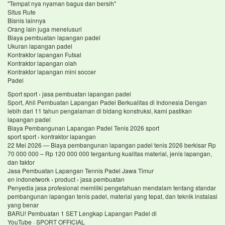
"Tempat nya nyaman bagus dan bersih"
Situs Rute
Bisnis lainnya
Orang lain juga menelusuri
Biaya pembuatan lapangan padel
Ukuran lapangan padel
Kontraktor lapangan Futsal
Kontraktor lapangan olah
Kontraktor lapangan mini soccer
Padel
Sport sport › jasa pembuatan lapangan padel
Sport, Ahli Pembuatan Lapangan Padel Berkualitas di Indonesia Dengan
lebih dari 11 tahun pengalaman di bidang konstruksi, kami pastikan
lapangan padel
Biaya Pembangunan Lapangan Padel Tenis 2026 sport
sport sport › kontraktor lapangan
22 Mei 2026 — Biaya pembangunan lapangan padel tenis 2026 berkisar Rp
70 000 000 – Rp 120 000 000 tergantung kualitas material, jenis lapangan,
dan faktor
Jasa Pembuatan Lapangan Tennis Padel Jawa Timur
en indonetwork › product › jasa pembuatan
Penyedia jasa profesional memiliki pengetahuan mendalam tentang standar
pembangunan lapangan tenis padel, material yang tepat, dan teknik instalasi
yang benar
BARU! Pembuatan 1 SET Lengkap Lapangan Padel di
YouTube · SPORT OFFICIAL