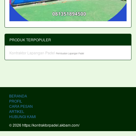
PRODUK TERPOPULER
Kontraktor Lapangan Padel
Pembuatan Lapangan Padel
BERANDA
PROFIL
CARA PESAN
ARTIKEL
HUBUNGI KAMI
© 2026 https://kontraktorpadel.akbam.com/
PT. KOI AKASAH GEMILANG Kontraktor Lapangan Padel Terbaik dan