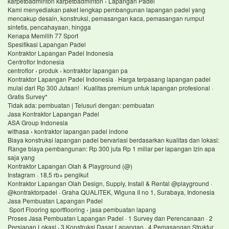
karpetbadminton karpetbadminton › Lapangan Padel
Kami menyediakan paket lengkap pembangunan lapangan padel yang
mencakup desain, konstruksi, pemasangan kaca, pemasangan rumput
sintetis, pencahayaan, hingga
Kenapa Memilih 77 Sport
Spesifikasi Lapangan Padel
Kontraktor Lapangan Padel Indonesia
Centroflor Indonesia
centroflor › produk › kontraktor lapangan pa
Kontraktor Lapangan Padel Indonesia · Harga terpasang lapangan padel
mulai dari Rp 300 Jutaan! · Kualitas premium untuk lapangan profesional ·
Gratis Survey*
Tidak ada: pembuatan ‎| Telusuri dengan: pembuatan
Jasa Kontraktor Lapangan Padel
ASA Group Indonesia
withasa › kontraktor lapangan padel indone
Biaya konstruksi lapangan padel bervariasi berdasarkan kualitas dan lokasi:
Range biaya pembangunan: Rp 300 juta Rp 1 miliar per lapangan Izin apa
saja yang
Kontraktor Lapangan Olah & Playground (@)
Instagram · 18,5 rb+ pengikut
Kontraktor Lapangan Olah Design, Supply, Install & Rental @playground ·
@kontraktorpadel · Graha QUALITEK, Wiguna II no 1, Surabaya, Indonesia
Jasa Pembuatan Lapangan Padel
Sport Flooring sportflooring › jasa pembuatan lapang
Proses Jasa Pembuatan Lapangan Padel · 1 Survey dan Perencanaan · 2
Persiapan Lokasi · 3 Konstruksi Dasar Lapangan · 4 Pemasangan Struktur