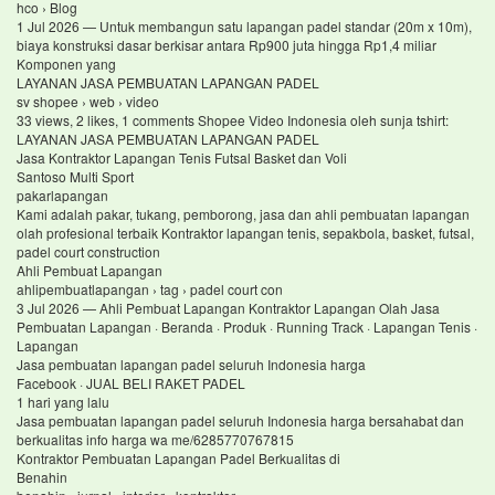
hco › Blog
1 Jul 2026 — Untuk membangun satu lapangan padel standar (20m x 10m),
biaya konstruksi dasar berkisar antara Rp900 juta hingga Rp1,4 miliar
Komponen yang
LAYANAN JASA PEMBUATAN LAPANGAN PADEL
sv shopee › web › video
33 views, 2 likes, 1 comments Shopee Video Indonesia oleh sunja tshirt:
LAYANAN JASA PEMBUATAN LAPANGAN PADEL
Jasa Kontraktor Lapangan Tenis Futsal Basket dan Voli
Santoso Multi Sport
pakarlapangan
Kami adalah pakar, tukang, pemborong, jasa dan ahli pembuatan lapangan
olah profesional terbaik Kontraktor lapangan tenis, sepakbola, basket, futsal,
padel court construction
Ahli Pembuat Lapangan
ahlipembuatlapangan › tag › padel court con
3 Jul 2026 — Ahli Pembuat Lapangan Kontraktor Lapangan Olah Jasa
Pembuatan Lapangan · Beranda · Produk · Running Track · Lapangan Tenis ·
Lapangan
Jasa pembuatan lapangan padel seluruh Indonesia harga
Facebook · JUAL BELI RAKET PADEL
1 hari yang lalu
Jasa pembuatan lapangan padel seluruh Indonesia harga bersahabat dan
berkualitas info harga wa me/6285770767815
Kontraktor Pembuatan Lapangan Padel Berkualitas di
Benahin