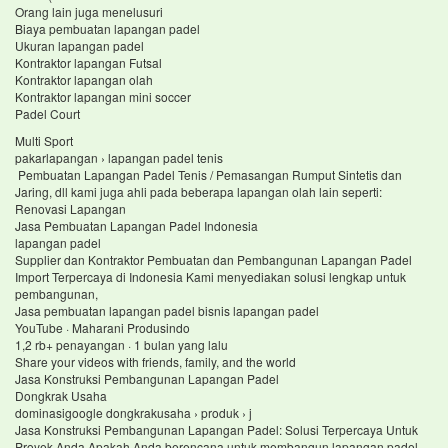
Orang lain juga menelusuri
Biaya pembuatan lapangan padel
Ukuran lapangan padel
Kontraktor lapangan Futsal
Kontraktor lapangan olah
Kontraktor lapangan mini soccer
Padel Court
Multi Sport
pakarlapangan › lapangan padel tenis
Pembuatan Lapangan Padel Tenis / Pemasangan Rumput Sintetis dan
Jaring, dll kami juga ahli pada beberapa lapangan olah lain seperti:
Renovasi Lapangan
Jasa Pembuatan Lapangan Padel Indonesia
lapangan padel
Supplier dan Kontraktor Pembuatan dan Pembangunan Lapangan Padel
Import Terpercaya di Indonesia Kami menyediakan solusi lengkap untuk
pembangunan,
Jasa pembuatan lapangan padel bisnis lapangan padel
YouTube · Maharani Produsindo
1,2 rb+ penayangan · 1 bulan yang lalu
Share your videos with friends, family, and the world
Jasa Konstruksi Pembangunan Lapangan Padel
Dongkrak Usaha
dominasigoogle dongkrakusaha › produk › j
Jasa Konstruksi Pembangunan Lapangan Padel: Solusi Terpercaya Untuk
Proyek Anda Apakah Anda berencana untuk membangun lapangan padel