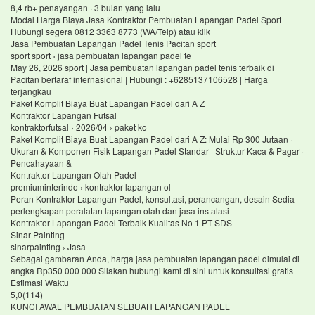
8,4 rb+ penayangan · 3 bulan yang lalu
Modal Harga Biaya Jasa Kontraktor Pembuatan Lapangan Padel Sport
Hubungi segera 0812 3363 8773 (WA/Telp) atau klik
Jasa Pembuatan Lapangan Padel Tenis Pacitan sport
sport sport › jasa pembuatan lapangan padel te
May 26, 2026 sport | Jasa pembuatan lapangan padel tenis terbaik di
Pacitan bertaraf internasional | Hubungi : +6285137106528 | Harga
terjangkau
Paket Komplit Biaya Buat Lapangan Padel dari A Z
Kontraktor Lapangan Futsal
kontraktorfutsal › 2026/04 › paket ko
Paket Komplit Biaya Buat Lapangan Padel dari A Z: Mulai Rp 300 Jutaan ·
Ukuran & Komponen Fisik Lapangan Padel Standar · Struktur Kaca & Pagar ·
Pencahayaan &
Kontraktor Lapangan Olah Padel
premiuminterindo › kontraktor lapangan ol
Peran Kontraktor Lapangan Padel, konsultasi, perancangan, desain Sedia
perlengkapan peralatan lapangan olah dan jasa instalasi
Kontraktor Lapangan Padel Terbaik Kualitas No 1 PT SDS
Sinar Painting
sinarpainting › Jasa
Sebagai gambaran Anda, harga jasa pembuatan lapangan padel dimulai di
angka Rp350 000 000 Silakan hubungi kami di sini untuk konsultasi gratis
Estimasi Waktu
5,0(114)
KUNCI AWAL PEMBUATAN SEBUAH LAPANGAN PADEL