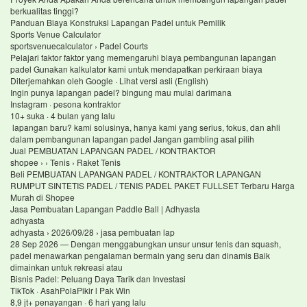
berkualitas tinggi?
Panduan Biaya Konstruksi Lapangan Padel untuk Pemilik
Sports Venue Calculator
sportsvenuecalculator › Padel Courts
Pelajari faktor faktor yang memengaruhi biaya pembangunan lapangan
padel Gunakan kalkulator kami untuk mendapatkan perkiraan biaya
Diterjemahkan oleh Google · Lihat versi asli (English)
Ingin punya lapangan padel? bingung mau mulai darimana
Instagram · pesona kontraktor
10+ suka · 4 bulan yang lalu
lapangan baru? kami solusinya, hanya kami yang serius, fokus, dan ahli
dalam pembangunan lapangan padel Jangan gambling asal pilih
Jual PEMBUATAN LAPANGAN PADEL / KONTRAKTOR
shopee › › Tenis › Raket Tenis
Beli PEMBUATAN LAPANGAN PADEL / KONTRAKTOR LAPANGAN
RUMPUT SINTETIS PADEL / TENIS PADEL PAKET FULLSET Terbaru Harga
Murah di Shopee
Jasa Pembuatan Lapangan Paddle Ball | Adhyasta
adhyasta
adhyasta › 2026/09/28 › jasa pembuatan lap
28 Sep 2026 — Dengan menggabungkan unsur unsur tenis dan squash,
padel menawarkan pengalaman bermain yang seru dan dinamis Baik
dimainkan untuk rekreasi atau
Bisnis Padel: Peluang Daya Tarik dan Investasi
TikTok · AsahPolaPikir l Pak Win
8,9 jt+ penayangan · 6 hari yang lalu