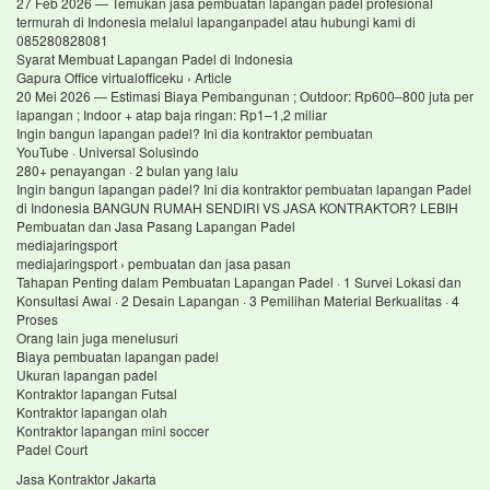
27 Feb 2026 — Temukan jasa pembuatan lapangan padel profesional
termurah di Indonesia melalui lapanganpadel atau hubungi kami di
085280828081
Syarat Membuat Lapangan Padel di Indonesia
Gapura Office virtualofficeku › Article
20 Mei 2026 — Estimasi Biaya Pembangunan ; Outdoor: Rp600–800 juta per
lapangan ; Indoor + atap baja ringan: Rp1–1,2 miliar
Ingin bangun lapangan padel? Ini dia kontraktor pembuatan
YouTube · Universal Solusindo
280+ penayangan · 2 bulan yang lalu
Ingin bangun lapangan padel? Ini dia kontraktor pembuatan lapangan Padel
di Indonesia BANGUN RUMAH SENDIRI VS JASA KONTRAKTOR? LEBIH
Pembuatan dan Jasa Pasang Lapangan Padel
mediajaringsport
mediajaringsport › pembuatan dan jasa pasan
Tahapan Penting dalam Pembuatan Lapangan Padel · 1 Survei Lokasi dan
Konsultasi Awal · 2 Desain Lapangan · 3 Pemilihan Material Berkualitas · 4
Proses
Orang lain juga menelusuri
Biaya pembuatan lapangan padel
Ukuran lapangan padel
Kontraktor lapangan Futsal
Kontraktor lapangan olah
Kontraktor lapangan mini soccer
Padel Court
Jasa Kontraktor Jakarta