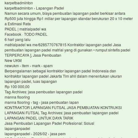
karpetbadminton
karpetbadminton › Lapangan Padel
Namun secara umum, biaya pembuatan lapangan padel berkisar antara
Rp500 juta hingga Rp1 miliar per lapangan standar berukuran 20 x 10 meter
a Estimasi Rata
PADEL | matrialpadel wa
Facebook · TODO PADEL
6 hari yang lalu
matrialpadel wa me/6285770767815 Kontraktor lapangan padel Jasa
pembuatan lapangan padel matrial yang di gunakan • rumput sintetis padel
TERPERCAYA ], Jasa Pembuatan
New UKM
newukm › item › mark › spam
Berpengalaman sebagai kontraktor lapangan padel Indonesia dan
kontraktor lapangan padel Jakarta Tim ahli dalam menentukan ukuran
lapangan padel, luas lapangan
Rp 100 000,00
Tag Archives: jasa pembuatan lapangan padel
manna flooring
manna flooring › tag › jasa pembuatan lapan
KONTRAKTOR LAPANGAN FUTSAL JASA PEMBUATAN KONTRUKSI
LAPANGAN FUTSAL Tag Archives: jasa pembuatan lapangan padel
LAPANGAN PADEL UNTUK DAYA TARIK
Jasa Pembuatan Lapangan Padel Profesional: Solusi
lapanganpadel
lapanganpadel › 2026/02 › jasa pem