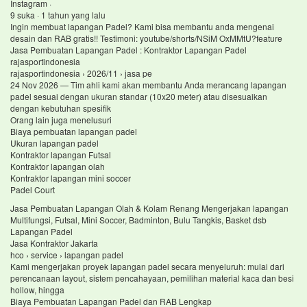
Instagram ·
9 suka · 1 tahun yang lalu
Ingin membuat lapangan Padel? Kami bisa membantu anda mengenai
desain dan RAB gratis!! Testimoni: youtube/shorts/NSiM OxMMtU?feature
Jasa Pembuatan Lapangan Padel : Kontraktor Lapangan Padel
rajasportindonesia
rajasportindonesia › 2026/11 › jasa pe
24 Nov 2026 — Tim ahli kami akan membantu Anda merancang lapangan
padel sesuai dengan ukuran standar (10x20 meter) atau disesuaikan
dengan kebutuhan spesifik
Orang lain juga menelusuri
Biaya pembuatan lapangan padel
Ukuran lapangan padel
Kontraktor lapangan Futsal
Kontraktor lapangan olah
Kontraktor lapangan mini soccer
Padel Court
Jasa Pembuatan Lapangan Olah & Kolam Renang Mengerjakan lapangan
Multifungsi, Futsal, Mini Soccer, Badminton, Bulu Tangkis, Basket dsb
Lapangan Padel
Jasa Kontraktor Jakarta
hco › service › lapangan padel
Kami mengerjakan proyek lapangan padel secara menyeluruh: mulai dari
perencanaan layout, sistem pencahayaan, pemilihan material kaca dan besi
hollow, hingga
Biaya Pembuatan Lapangan Padel dan RAB Lengkap