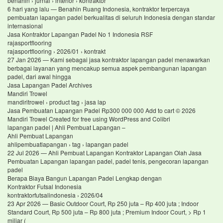
benahin › jurnal › interior › kontraktor
6 hari yang lalu — Benahin Ruang Indonesia, kontraktor terpercaya
pembuatan lapangan padel berkualitas di seluruh Indonesia dengan standar
internasional
Jasa Kontraktor Lapangan Padel No 1 Indonesia RSF
rajasportflooring
rajasportflooring › 2026/01 › kontrakt
27 Jan 2026 — Kami sebagai jasa kontraktor lapangan padel menawarkan
berbagai layanan yang mencakup semua aspek pembangunan lapangan
padel, dari awal hingga
Jasa Lapangan Padel Archives
Mandiri Trowel
mandiritrowel › product tag › jasa lap
Jasa Pembuatan Lapangan Padel Rp300 000 000 Add to cart © 2026
Mandiri Trowel Created for free using WordPress and Colibri
lapangan padel | Ahli Pembuat Lapangan –
Ahli Pembuat Lapangan
ahlipembuatlapangan › tag › lapangan padel
22 Jul 2026 — Ahli Pembuat Lapangan Kontraktor Lapangan Olah Jasa
Pembuatan Lapangan lapangan padel, padel tenis, pengecoran lapangan
padel
Berapa Biaya Bangun Lapangan Padel Lengkap dengan
Kontraktor Futsal Indonesia
kontraktorfutsalindonesia › 2026/04
23 Apr 2026 — Basic Outdoor Court, Rp 250 juta – Rp 400 juta ; Indoor
Standard Court, Rp 500 juta – Rp 800 juta ; Premium Indoor Court, > Rp 1
miliar (