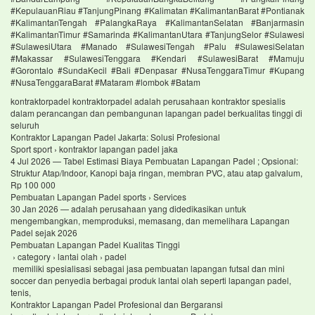
#KepulauanRiau #TanjungPinang #Kalimatan #KalimantanBarat #Pontianak
#KalimantanTengah #PalangkaRaya #KalimantanSelatan #Banjarmasin
#KalimantanTimur #Samarinda #KalimantanUtara #TanjungSelor #Sulawesi
#SulawesiUtara #Manado #SulawesiTengah #Palu #SulawesiSelatan
#Makassar #SulawesiTenggara #Kendari #SulawesiBarat #Mamuju
#Gorontalo #SundaKecil #Bali #Denpasar #NusaTenggaraTimur #Kupang
#NusaTenggaraBarat #Mataram #lombok #Batam
kontraktorpadel kontraktorpadel adalah perusahaan kontraktor spesialis
dalam perancangan dan pembangunan lapangan padel berkualitas tinggi di
seluruh
Kontraktor Lapangan Padel Jakarta: Solusi Profesional
Sport sport › kontraktor lapangan padel jaka
4 Jul 2026 — Tabel Estimasi Biaya Pembuatan Lapangan Padel ; Opsional:
Struktur Atap/Indoor, Kanopi baja ringan, membran PVC, atau atap galvalum,
Rp 100 000
Pembuatan Lapangan Padel sports › Services
30 Jan 2026 — adalah perusahaan yang didedikasikan untuk
mengembangkan, memproduksi, memasang, dan memelihara Lapangan
Padel sejak 2026
Pembuatan Lapangan Padel Kualitas Tinggi
› category › lantai olah › padel
memiliki spesialisasi sebagai jasa pembuatan lapangan futsal dan mini
soccer dan penyedia berbagai produk lantai olah seperti lapangan padel,
tenis,
Kontraktor Lapangan Padel Profesional dan Bergaransi