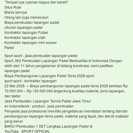
"Tempat nya nyaman bagus dan bersih"
Situs Rute
Bisnis lainnya
Orang lain juga menelusuri
Biaya pembuatan lapangan padel
Ukuran lapangan padel
Kontraktor lapangan Futsal
Kontraktor lapangan olah
Kontraktor lapangan mini soccer
Padel
Sport sport › jasa pembuatan lapangan padel
Sport, Ahli Pembuatan Lapangan Padel Berkualitas di Indonesia Dengan
lebih dari 11 tahun pengalaman di bidang konstruksi, kami pastikan
lapangan padel
Biaya Pembangunan Lapangan Padel Tenis 2026 sport
sport sport › kontraktor lapangan
22 Mei 2026 — Biaya pembangunan lapangan padel tenis 2026 berkisar Rp
70 000 000 – Rp 120 000 000 tergantung kualitas material, jenis lapangan,
dan faktor
Jasa Pembuatan Lapangan Tennis Padel Jawa Timur
en indonetwork › product › jasa pembuatan
Penyedia jasa profesional memiliki pengetahuan mendalam tentang standar
pembangunan lapangan tenis padel, material yang tepat, dan teknik instalasi
yang benar
BARU! Pembuatan 1 SET Lengkap Lapangan Padel di
YouTube · SPORT OFFICIAL