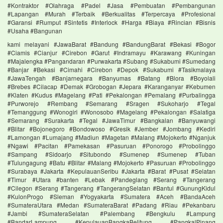
#Kontraktor #Olahraga #Padel #Jasa #Pembuatan #Pembangunan
#Lapangan #Murah #Terbaik #Berkualitas #Terpercaya #Profesional
#Garansi #Rumput #Sintetis #Interlock #Harga #Biaya #Rincian #Bisnis
#Usaha #Bangunan
kami melayani #JawaBarat #Bandung #BandungBarat #Bekasi #Bogor
#Ciamis #Cianjur #Cirebon #Garut #Indramayu #Karawang #Kuningan
#Majalengka #Pangandaran #Purwakarta #Subang #Sukabumi #Sumedang
#Banjar #Bekasi #Cimahi #Cirebon #Depok #Sukabumi #Tasikmalaya
#JawaTengah #Banjarnegara #Banyumas #Batang #Blora #Boyolali
#Brebes #Cilacap #Demak #Grobogan #Jepara #Karanganyar #Kebumen
#Klaten #Kudus #Magelang #Pati #Pekalongan #Pemalang #Purbalingga
#Purworejo #Rembang #Semarang #Sragen #Sukoharjo #Tegal
#Temanggung #Wonogiri #Wonosobo #Magelang #Pekalongan #Salatiga
#Semarang #Surakarta #Tegal #JawaTimur #Bangkalan #Banyuwangi
#Blitar #Bojonegoro #Bondowoso #Gresik #Jember #Jombang #Kediri
#Lamongan #Lumajang #Madiun #Magetan #Malang #Mojokerto #Nganjuk
#Ngawi #Pacitan #Pamekasan #Pasuruan #Ponorogo #Probolinggo
#Sampang #Sidoarjo #Situbondo #Sumenep #Sumenep #Tuban
#Tulungagung #Batu #Blitar #Malang #Mojokerto #Pasuruan #Probolinggo
#Surabaya #Jakarta #KepulauanSeribu #Jakarta #Barat #Pusat #Selatan
#Timur #Utara #banten #Lebak #Pandeglang #Serang #Tangerang
#Cilegon #Serang #Tangerang #TangerangSelatan #Bantul #GunungKidul
#KulonProgo #Sleman #Yogyakarta #Sumatera #Aceh #BandaAceh
#SumateraUtara #Medan #SumateraBarat #Padang #Riau #Pekanbaru
#Jambi #SumateraSelatan #Palembang #Bengkulu #Lampung
#BandarLampung #KepulauanBangkaBelitung #PangkalPinang