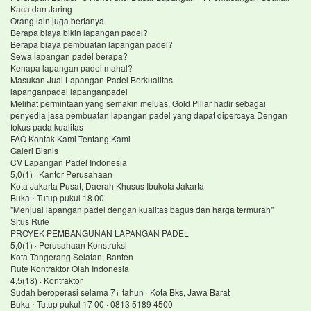
Kaca dan Jaring
Orang lain juga bertanya
Berapa biaya bikin lapangan padel?
Berapa biaya pembuatan lapangan padel?
Sewa lapangan padel berapa?
Kenapa lapangan padel mahal?
Masukan Jual Lapangan Padel Berkualitas
lapanganpadel lapanganpadel
Melihat permintaan yang semakin meluas, Gold Pillar hadir sebagai
penyedia jasa pembuatan lapangan padel yang dapat dipercaya Dengan
fokus pada kualitas
FAQ Kontak Kami Tentang Kami
Galeri Bisnis
CV Lapangan Padel Indonesia
5,0(1) · Kantor Perusahaan
Kota Jakarta Pusat, Daerah Khusus Ibukota Jakarta
Buka ⋅ Tutup pukul 18 00
"Menjual lapangan padel dengan kualitas bagus dan harga termurah"
Situs Rute
PROYEK PEMBANGUNAN LAPANGAN PADEL
5,0(1) · Perusahaan Konstruksi
Kota Tangerang Selatan, Banten
Rute Kontraktor Olah Indonesia
4,5(18) · Kontraktor
Sudah beroperasi selama 7+ tahun · Kota Bks, Jawa Barat
Buka ⋅ Tutup pukul 17 00 · 0813 5189 4500